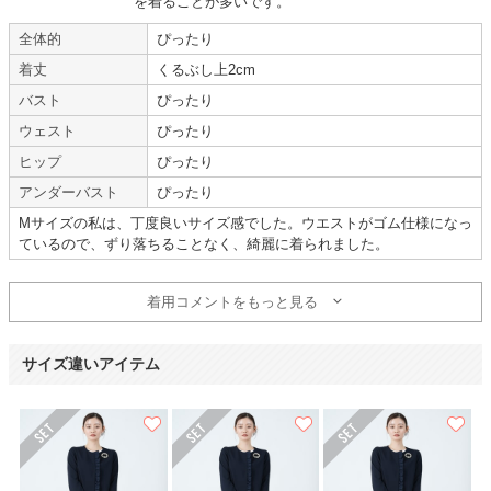
を着ることが多いです。
きれいな状態
全体的
ぴったり
【
M00361
】を使用
着丈
くるぶし上2cm
バスト
ぴったり
年齢 :
30代後半
サイズ :
ぴったり
身長 :
160〜164cm
丈 :
くるぶし
ウェスト
ぴったり
体重 :
55～59kg
使用シーン :
卒入園・卒入学式
ヒップ
ぴったり
体型 :
ややぽっちゃり
使用時期 :
4月
使用地域 :
東京都
アンダーバスト
ぴったり
Mサイズの私は、丁度良いサイズ感でした。ウエストがゴム仕様になっ
とてもきれいな状態で、サイズもピッタリでした。
ているので、ずり落ちることなく、綺麗に着られました。
アクセサリーもセットだったので助かりました。
また利用したいです。
着用コメントをもっと見る
【一緒に注文した商品】
サイズ違いアイテム
Ready Freddy