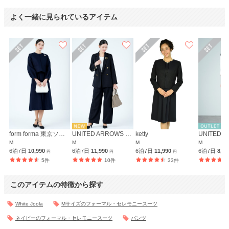
よく一緒に見られているアイテム
form forma 東京ソワール
UNITED ARROWS green label relaxing
ketty
M
M
M
M
6泊7日
10,990
6泊7日
11,990
6泊7日
11,990
6泊7日
8,8
円
円
円
5件
10件
33件
このアイテムの特徴から探す
White Joola
Mサイズのフォーマル・セレモニースーツ
ネイビーのフォーマル・セレモニースーツ
パンツ