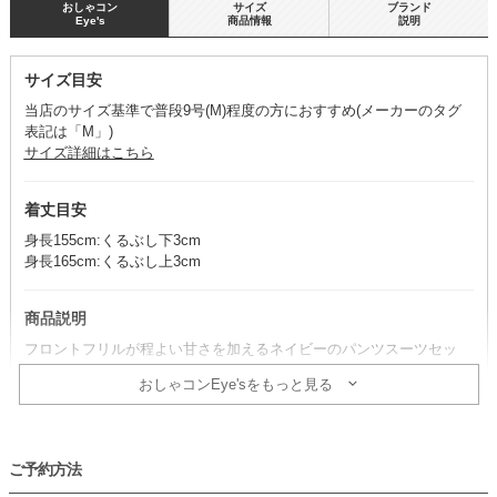
おしゃコン
サイズ
ブランド
Eye's
商品情報
説明
サイズ目安
当店のサイズ基準で普段9号(M)程度の方におすすめ(メーカーのタグ
表記は「M」)
サイズ詳細はこちら
着丈目安
身長155cm:くるぶし下3cm
身長165cm:くるぶし上3cm
商品説明
フロントフリルが程よい甘さを加えるネイビーのパンツスーツセッ
ト。
おしゃコンEye'sをもっと見る
ゆったりとしたワンドパンツは、長時間の着用も楽に過ごせます。
※パンツ・ジャケット・ブラウス・ネックレスのセット商品です。そ
の他のアイテムは、別途単品で取り扱いがございます。
ご予約方法
コーデのポイント