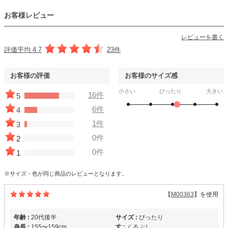
お客様レビュー
レビューを書く
評価平均 4.7
23件
お客様の評価
お客様のサイズ感
小さい
ぴったり
大きい
16件
5
6件
4
1件
3
0件
2
0件
1
※サイズ・色が同じ商品のレビューとなります。
【
M00363
】を使用
年齢 :
20代後半
サイズ :
ぴったり
身長 :
155〜159cm
丈 :
くるぶし