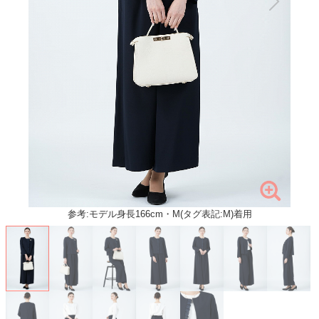
参考:モデル身長166cm・M(タグ表記:M)着用