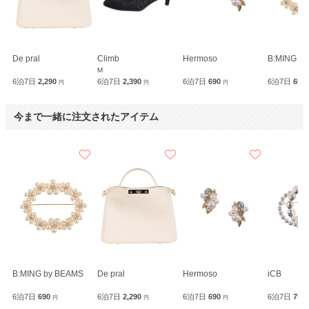
De pral
Climb
Hermoso
B:MING b
M
6泊7日
2,290
6泊7日
2,390
6泊7日
690
6泊7日
690
円
円
円
今まで一緒に注文されたアイテム
B:MING by BEAMS
De pral
Hermoso
iCB
6泊7日
690
6泊7日
2,290
6泊7日
690
6泊7日
790
円
円
円