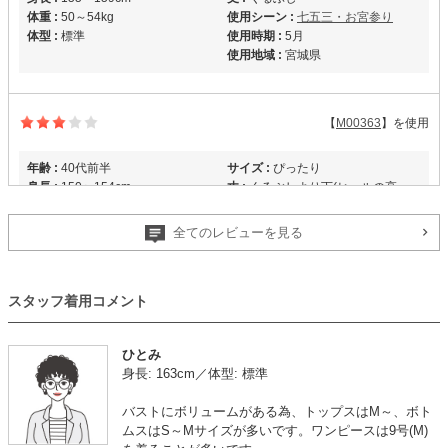
体重 :
50～54kg
使用シーン :
七五三・お宮参り
体型 :
標準
使用時期 :
5月
使用地域 :
宮城県
【
M00363
】を使用
年齢 :
40代前半
サイズ :
ぴったり
身長 :
150〜154cm
丈 :
くるぶしより下(ヒールの高
体重 :
45～49kg
さ:1cm)
体型 :
標準
使用シーン :
卒入園・卒入学式
全てのレビューを見る
使用時期 :
4月
使用地域 :
埼玉県
スタッフ着用コメント
【一緒に注文した商品】
ひとみ
身長: 163cm／体型: 標準
B:MING by
バストにボリュームがある為、トップスはM～、ボト
BEAMS
ムスはS～Mサイズが多いです。ワンピースは9号(M)