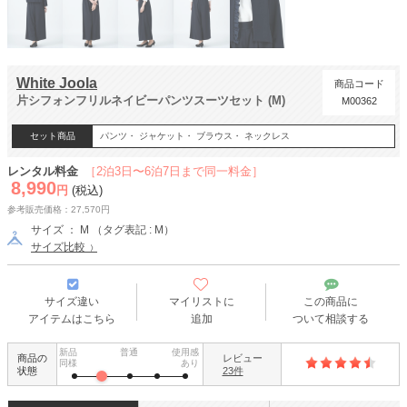
White Joola
商品コード
片シフォンフリルネイビーパンツスーツセット (M)
M00362
セット商品
パンツ・ ジャケット・ ブラウス・ ネックレス
レンタル料金
［2泊3日〜6泊7日まで同一料金］
8,990
円
(税込)
参考販売価格：27,570円
サイズ ： M （タグ表記 : M）
サイズ比較
サイズ違い
マイリストに
この商品に
アイテムはこちら
追加
ついて相談する
新品
普通
使用感
商品の
レビュー
同様
あり
状態
23件