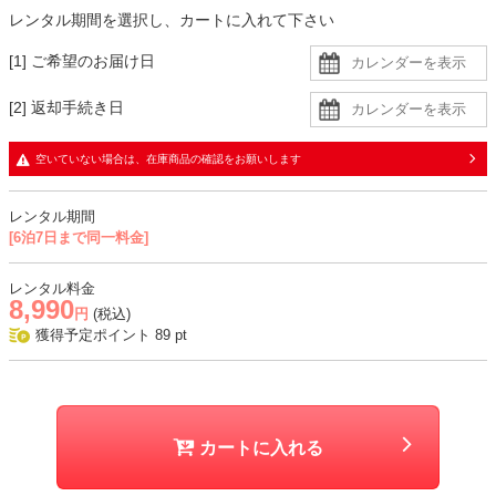
レンタル期間を選択し、カートに入れて下さい
明るいバッグで華やかさをプラスするのがおすすめです。
仕上げにブローチやコサージュを添えれば、おしゃれなセレモニース
[1] ご希望のお届け日
タイルが完成。
[2] 返却手続き日
生地
・ジャケットはややざらっとした手触りの生地
空いていない場合は、在庫商品の確認をお願いします
・ブラウスはさらっとした柔らかい生地
・パンツはジャケットと同じ生地に同色裏地の二枚重ね
レンタル期間
[6泊7日まで同一料金]
おすすめシーン
結婚式、入学式、卒業式、学校行事、式典、七五三、お宮参りなど
レンタル料金
8,990
円
(税込)
獲得予定ポイント
89
pt
カートに入れる