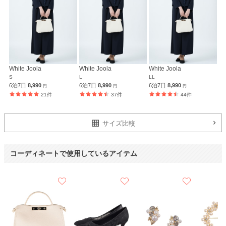
White Joola
White Joola
White Joola
S
L
LL
6泊7日
8,990
6泊7日
8,990
6泊7日
8,990
円
円
円
21件
37件
44件
サイズ比較
コーディネートで使用しているアイテム