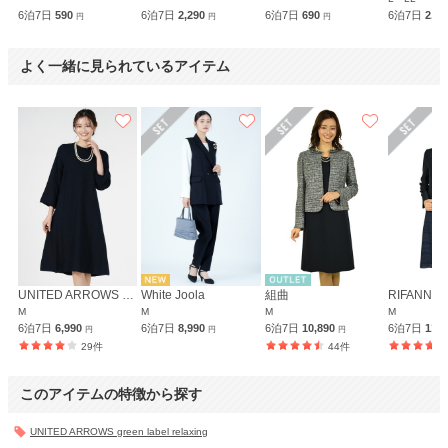
6泊7日
590
6泊7日
2,290
6泊7日
690
6泊7日
2,3
円
円
円
よく一緒に見られているアイテム
UNITED ARROWS green label relaxing
White Joola
組曲
M
M
M
M
6泊7日
6,990
6泊7日
8,990
6泊7日
10,890
6泊7日
11,
円
円
円
29件
44件
このアイテムの特徴から探す
UNITED ARROWS green label relaxing