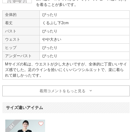
を着ることが多いです。
入学式で着用しました。
ストレッチがあり、式の間もストレスなく着れました。
全体的
ぴったり
入園式と入学式、違うスーツで印象を変えられてとても良かったです。
スートの状態もキレイで気持ちよく着れました。
着丈
くるぶし下2cm
バスト
ぴったり
【一緒に注文した商品】
ウェスト
やや大きい
ヒップ
ぴったり
アンダーバスト
ぴったり
De pral
Han-nari
Mサイズの私は、ウエストが少し大きいですが、全体的に丁度いいサイ
ズ感でした。足のラインを拾いにくいパンツシルエットで、楽に着ら
れて嬉しかったです。
とても良かった
着用コメントをもっと見る
年齢 :
50代
サイズ :
ぴったり
身長 :
150〜154cm
丈 :
くるぶしより下(ヒールの高
サイズ違いアイテム
体重 :
50～54kg
さ:5cm)
体型 :
標準
使用シーン :
卒入園・卒入学式
使用時期 :
4月
使用地域 :
愛知県