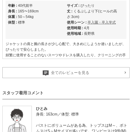
年齢 :
40代前半
サイズ :
ぴったり
身長 :
165〜169cm
丈 :
くるぶしより下(ヒールの高
体重 :
50～54kg
さ:3cm)
体型 :
標準
使用シーン :
卒入園・卒入学式
使用時期 :
4月
使用地域 :
長野県
ジャケットの肩と腕の長さが少し心配で、大きめにしようか迷いましたが、
ぴったりで安心しました。
頻繁に使用することのないスーツやドレスを購入したり、クリーニングの手
間などを考えると、本当に助かるサービスだと思います。
レンタル期間も返却まで余裕を持ってる設定で安心です。
全てのレビューを見る
入学式で着用
【
M00233
】を使用
スタッフ着用コメント
年齢 :
40代前半
サイズ :
ぴったり
ひとみ
身長 :
160〜164cm
丈 :
くるぶし
身長: 163cm／体型: 標準
体重 :
50～54kg
使用シーン :
卒入園・卒入学式
体型 :
標準
使用時期 :
4月
バストにボリュームがある為、トップスはM～、ボト
使用地域 :
静岡県
ムスはS～Mサイズが多いです。ワンピースは9号(M)