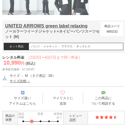
UNITED ARROWS green label relaxing
商品コード
ノーカラーツイードジャケット×ネイビーパンツスーツセ
M00232
ット (M)
セット商品
パンツ・ ジャケット・ ブラウス・ ネックレス
レンタル料金
［2泊3日〜6泊7日まで同一料金］
10,990
円
(税込)
参考販売価格：47,850円
サイズ ： M （タグ表記 : 38）
サイズ比較
サイズ違い
マイリストに
この商品に
アイテムはこちら
追加
ついて相談する
新品
普通
使用感
商品の
レビュー
同様
あり
状態
30件