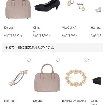
De pral
Climb
VIWOMINA
Han-nari
M
6泊7日
2,290
6泊7日
2,390
6泊7日
690
6泊7日
590
円
円
円
今まで一緒に注文されたアイテム
Han-nari
De pral
B:MING by BEAMS
Climb
L〜LL