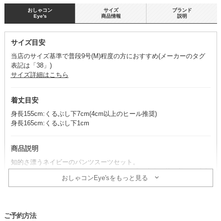
おしゃコン
サイズ
ブランド
Eye's
商品情報
説明
サイズ目安
当店のサイズ基準で普段9号(M)程度の方におすすめ(メーカーのタグ
表記は「38」)
サイズ詳細はこちら
着丈目安
身長155cm:くるぶし下7cm(4cm以上のヒール推奨)
身長165cm:くるぶし下1cm
商品説明
知的さ漂うネイビーのパンツスーツセット。
マットに仕上げたジャケットが、きちんと感と大人の落ち着きを演出
おしゃコンEye'sをもっと見る
します。
※パンツ・ジャケット・ブラウス・ネックレスのセット商品です。そ
の他のアイテムは、別途単品で取り扱いがございます。
ご予約方法