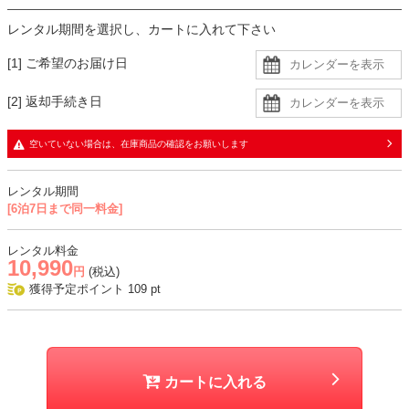
コーデのポイント
レンタル期間を選択し、カートに入れて下さい
ベージュ系のバッグを差し色として加えるのがおすすめ。
軽やかさと華やかさをプラスできます。
[1] ご希望のお届け日
シンプルなデザインなので、ブローチやコサージュをアクセントにす
るのも素敵です。
[2] 返却手続き日
生地
空いていない場合は、在庫商品の確認をお願いします
・ジャケットはツイード生地
・ブラウスとパンツはさらっとした柔らかい生地
レンタル期間
[6泊7日まで同一料金]
おすすめシーン
結婚式、入学式、卒業式、学校行事、式典、七五三、お宮参りなど
レンタル料金
10,990
円
(税込)
獲得予定ポイント
109
pt
カートに入れる