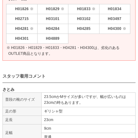
H01826
H01829
H01833
H01834
※
※
※
H02715
H03101
H03102
H03497
H04281
H04284
H04285
H04300
※
※
H04301
H04889
※ H01826・H01829・H01833・H04281・H04300は、劣化のある
OUTLET商品となります。
スタッフ着用コメント
さとみ
23.5cmかMサイズが多いですが、幅が広いものは
普段の靴のサイズ
23cmの時もあります。
足の形
ギリシャ型
足長
23cm
9cm
足幅
普通