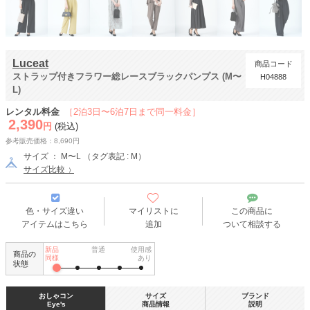
Luceat
商品コード
ストラップ付きフラワー総レースブラックパンプス (M〜
H04888
L)
レンタル料金
［2泊3日〜6泊7日まで同一料金］
2,390
円
(税込)
参考販売価格：8,690円
サイズ ： M〜L （タグ表記 : M）
サイズ比較
色・サイズ違い
マイリストに
この商品に
アイテムはこちら
追加
ついて相談する
新品
普通
使用感
商品の
同様
あり
状態
おしゃコン
サイズ
ブランド
Eye's
商品情報
説明