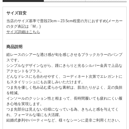
サイズ目安
当店のサイズ基準で普段23cm～23.5cm程度の方におすすめ(メーカー
のタグ表記は「M」)
サイズ詳細はこちら
商品説明
総レースのシアーな透け感が旬を感じさせるブラックカラーのパンプ
スです。
シンプルなデザインながら、踵にきらりと光るシルバー金具で上品な
アクセントをプラス。
どんなドレスにも合わせやすく、コーディネート次第でエレガントに
もスタイリッシュにもお楽しみいただけます。
つま先を優しく包み込む柔らかな裏材は、肌当たりがよく、足の負担
を軽減。
インソールのクッション性と相まって、長時間履いても疲れにくい履
き心地を実現します。
つま先部分は見えない仕様になっている為、きちんと感を与えてく
れ、フォーマルな場にも大活躍。
結婚式参列やパーティーなど、様々なシーンに是非ご利用ください。