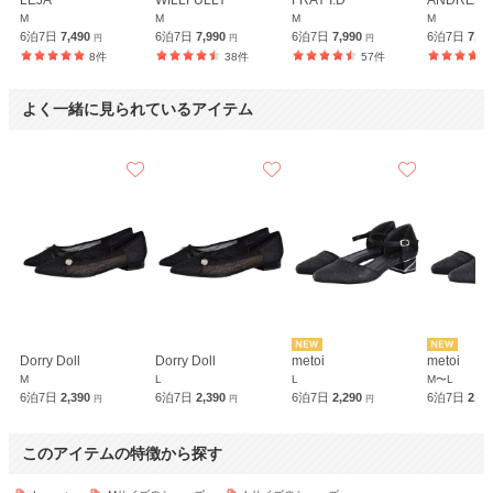
LEJA
WILLFULLY
FRAY I.D
ANDRESD
M
M
M
M
6泊7日
7,490
6泊7日
7,990
6泊7日
7,990
6泊7日
7,5
円
円
円
8件
38件
57件
よく一緒に見られているアイテム
Dorry Doll
Dorry Doll
metoi
metoi
M
L
L
M〜L
6泊7日
2,390
6泊7日
2,390
6泊7日
2,290
6泊7日
2,2
円
円
円
このアイテムの特徴から探す