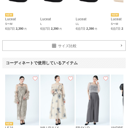
Luceat
Luceat
Luceat
Luceat
S〜M
L
LL
S〜M
6泊7日
2,390
6泊7日
2,390
6泊7日
2,390
6泊7日
2,3
円
円
円
サイズ比較
コーディネートで使用しているアイテム