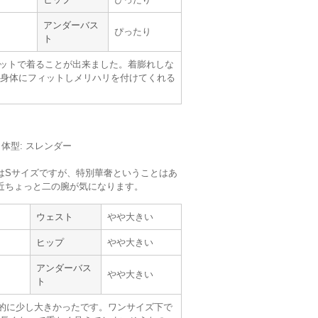
アンダーバス
ぴったり
ト
ットで着ることが出来ました。着膨れしな
身体にフィットしメリハリを付けてくれる
m／体型: スレンダー
サイズ :
ぴったり
丈 :
ふくらはぎ
はSサイズですが、特別華奢ということはあ
使用シーン :
友人の
結婚式
近ちょっと二の腕が気になります。
使用時期 :
7月
使用地域 :
千葉県
ウェスト
やや大きい
ヒップ
やや大きい
アンダーバス
やや大きい
ト
的に少し大きかったです。ワンサイズ下で