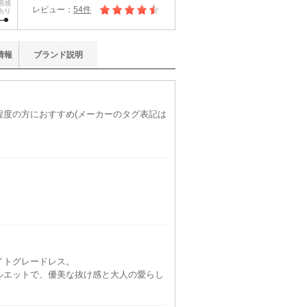
用感
レビュー：
54件
あり
情報
ブランド
説明
)程度の方におすすめ(メーカーのタグ表記は
イトグレードレス。
ルエットで、優美な抜け感と大人の愛らし