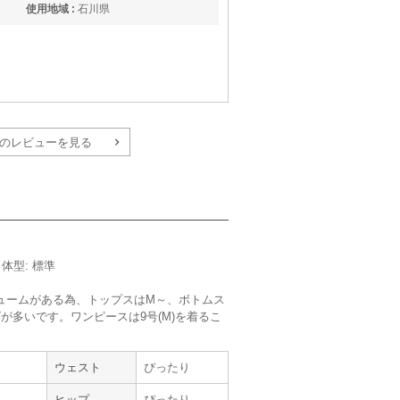
使用地域 :
石川県
のレビューを見る
【
A10779
】を使用
／体型: 標準
サイズ :
やや大きい
丈 :
くるぶし
ュームがある為、トップスはM～、ボトムス
使用シーン :
友人の
結婚式
が多いです。ワンピースは9号(M)を着るこ
使用時期 :
7月
。
使用地域 :
福島県
ウェスト
ぴったり
婦でもゆったり着ることが出来て良かったで
ヒップ
ぴったり