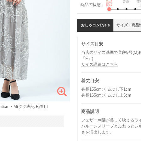
新品
普通
使
商品の状態：
同様
おしゃコン
Eye's
サイズ
・
商品
サイズ目安
当店のサイズ基準で普段9号(M
「F」)
サイズ詳細はこちら
着丈目安
身長155cm:くるぶし下1cm
身長165cm:くるぶし上5cm
6cm・M(タグ表記:F)着用
商品説明
フェザー刺繍が美しく映えるラ
バルーンスリーブとふわっとシ
さを演出します。