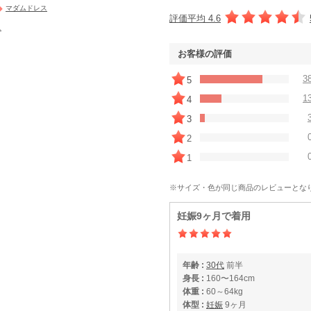
マダムドレス
評価平均 4.6
ス
お客様の評価
3
5
1
4
3
2
1
※サイズ・色が同じ商品のレビューとな
妊娠9ヶ月で着用
年齢 :
30代
前半
身長 :
160〜164cm
体重 :
60～64kg
体型 :
妊娠
9ヶ月