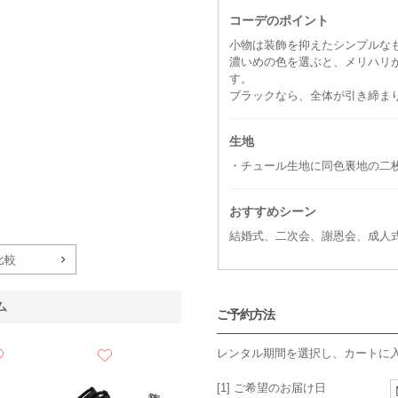
コーデのポイント
小物は装飾を抑えたシンプルな
濃いめの色を選ぶと、メリハリ
す。
ブラックなら、全体が引き締ま
生地
・チュール生地に同色裏地の二
おすすめシーン
結婚式、二次会、謝恩会、成人
比較
ム
ご予約方法
レンタル期間を選択し、カートに
[1] ご希望のお届け日