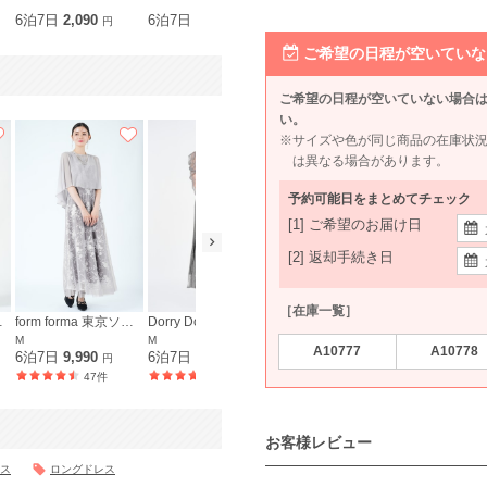
LL
6泊7日
2,090
6泊7日
690
6泊7日
2,090
6泊7日
2,2
円
円
円
ご希望の日程が空いていな
ご希望の日程が空いていない場合
い。
※サイズや色が同じ商品の在庫状
は異なる場合があります。
予約可能日をまとめてチェック
[1] ご希望のお届け日
[2] 返却手続き日
［在庫一覧］
京ソワール
form forma 東京ソワール
Dorry Doll
Apuweiser-riche
epic day
M
M
M〜L
S〜M
A10777
A10778
6泊7日
9,990
6泊7日
7,590
6泊7日
6,890
6泊7日
6,9
円
円
円
47件
518件
17件
お客様レビュー
ス
ロングドレス