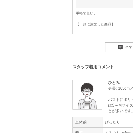
手軽で良い。
【一緒に注文した商品】
全て
metoi
スタッフ着用コメント
妊婦でもゆったり着れた
ひとみ
身長: 163cm
年齢 :
20代
後半
身長 :
155〜159cm
バストにボリ
体重 :
55～59kg
はS～Mサイズ
体型 :
妊娠
8ヶ月
とが多いです
全体的
ぴったり
ドレスの丈が少し長めでしたが、妊
す。
着丈
くるぶし上4cm