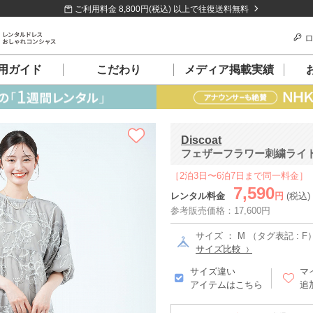
ご利用料金 8,800円(税込) 以上で往復送料無料
ロ
用ガイド
こだわり
メディア掲載実績
Discoat
フェザーフラワー刺繍ライト
［2泊3日〜6泊7日まで同一料金］
7,590
レンタル料金
円
(税込)
参考販売価格：17,600円
サイズ ： M （タグ表記 : F
サイズ比較
サイズ違い
マ
アイテムはこちら
追