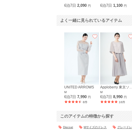
6泊7日
2,090
6泊7日
1,100
円
円
よく一緒に見られているアイテム
UNITED ARROWS
Apploberry 東
M
M
6泊7日
7,990
6泊7日
8,990
円
円
8件
16件
このアイテムの特徴から探す
Discoat
Mサイズのドレス
グレードレ