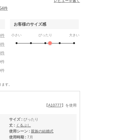
レビューを書く
54件
お客様のサイズ感
8件
小さい
ぴったり
大きい
3件
3件
0件
0件
ります。
【
A10777
】を使用
サイズ :
ぴったり
丈 :
くるぶし
使用シーン :
親族の結婚式
使用時期 :
7月