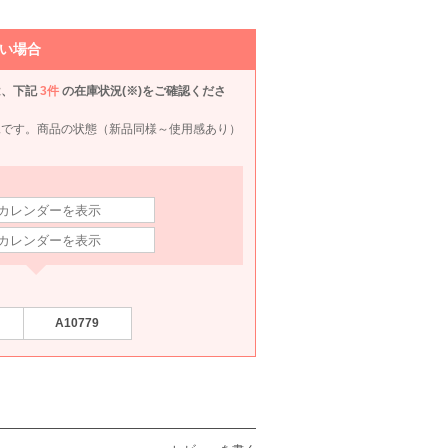
L
M〜L
90
6泊7日
2,390
6泊7日
2,290
825
583
円
円
円
円
い場合
は、下記
3件
の在庫状況(※)をご確認くださ
況です。商品の状態（新品同様～使用感あり）
LEJA
anuans
LEJA
LE'
M〜L
M
S〜M
M
A10779
90
6泊7日
7,390
6泊7日
6,890
6泊7日
7,390
6泊
円
円
円
円
248件
231件
52件
271件