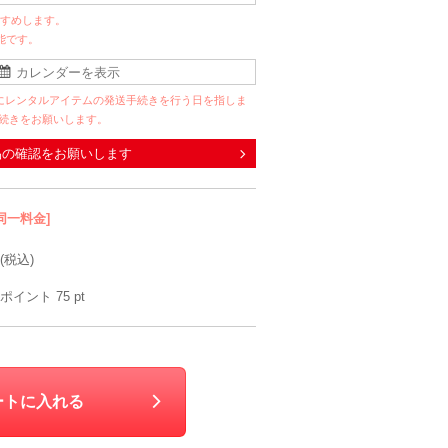
すすめします。
能です。
にレンタルアイテムの発送手続きを行う日を指しま
手続きをお願いします。
品の確認をお願いします
同一料金]
(税込)
ポイント
75
pt
ートに入れる
Dorry Doll
metoi
吉祥モチーフご祝儀袋