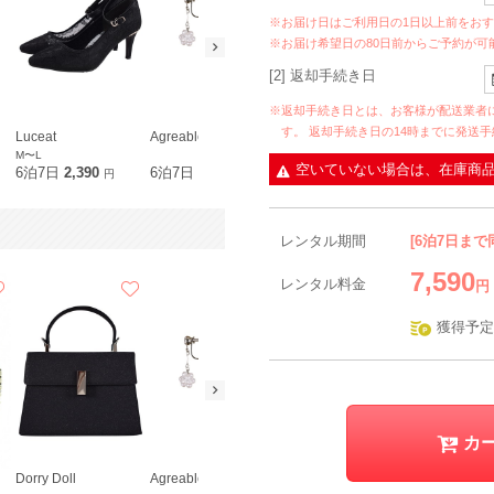
※お届け日はご利用日の1日以上前をお
※お届け希望日の80日前からご予約が可
[2] 返却手続き日
※返却手続き日とは、お客様が配送業者
す。 返却手続き日の14時までに発送
Luceat
Agreable
M〜L
空いていない場合は、在庫商
6泊7日
2,390
6泊7日
690
円
円
レンタル期間
[6泊7日まで
7,590
レンタル料金
円
獲得予定
カ
Dorry Doll
Agreable
Dorry Doll
metoi