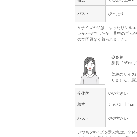
【一緒に注文した商品】
バスト
ぴったり
Mサイズの私は、ゆったりシルエ
いか不安でしたが、背中のゴムが
Dorry Doll
ので問題なく着られました。
みさき
身長: 159c
年齢 :
20代
後半
身長 :
165〜169cm
普段のサイズ
体重 :
60～64kg
りません。最
体型 :
妊娠
7ヶ月
全体的
やや大きい
【一緒に注文した商品】
着丈
くるぶし上1cm
バスト
やや大きい
いつもSサイズを選ぶ私は、全体
Dorry Doll