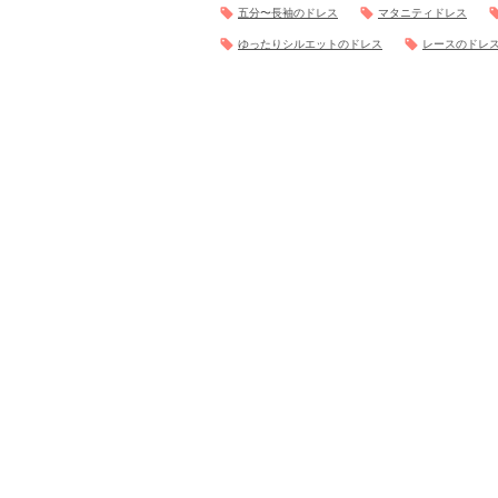
五分〜長袖のドレス
マタニティドレス
ゆったりシルエットのドレス
レースのドレ