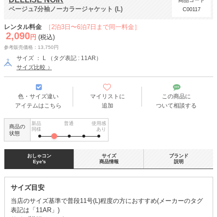
商品コード
ベージュ7分袖ノーカラージャケット (L)
C00117
レンタル料金
［2泊3日〜6泊7日まで同一料金］
2,090
円
(税込)
参考販売価格：13,750円
サイズ ： L （タグ表記 : 11AR）
サイズ比較
色・サイズ違い
マイリストに
この商品に
アイテムはこちら
追加
ついて相談する
新品
普通
使用感
商品の
同様
あり
状態
おしゃコン
サイズ
ブランド
Eye's
商品情報
説明
サイズ目安
当店のサイズ基準で普段11号(L)程度の方におすすめ(メーカーのタグ
表記は「11AR」)