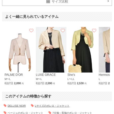
サイズ比較
よく一緒に見られているアイテム
PALME D'OR
LUXE GRACE
She's
Hermoso
M〜L
M〜L
L〜LL
L
6泊7日
2,090
6泊7日
2,590
6泊7日
2,530
6泊7日
2,0
円
円
円
このアイテムの特徴から探す
DELLISE NOIR
Lサイズのボレロ・ジャケット
ベージュのボレロ・ジャケット
7分袖～長袖のボレロ・ジャケット