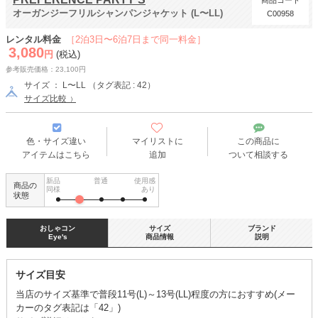
商品コード
オーガンジーフリルシャンパンジャケット (L〜LL)
C00958
レンタル料金
［2泊3日〜6泊7日まで同一料金］
3,080
円
(税込)
参考販売価格：23,100円
サイズ ： L〜LL （タグ表記 : 42）
サイズ比較
色・サイズ違い
マイリストに
この商品に
アイテムはこちら
追加
ついて相談する
新品
普通
使用感
商品の
同様
あり
状態
おしゃコン
サイズ
ブランド
Eye's
商品情報
説明
サイズ目安
当店のサイズ基準で普段11号(L)～13号(LL)程度の方におすすめ(メー
カーのタグ表記は「42」)