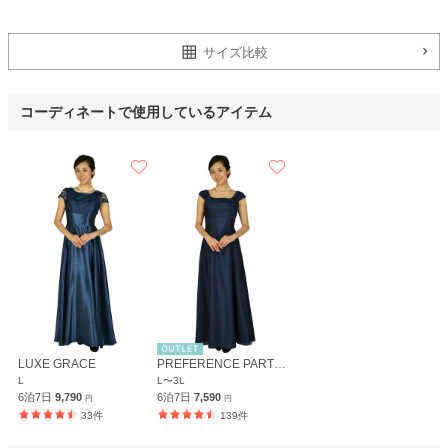
サイズ比較
コーディネートで使用しているアイテム
LUXE GRACE
PREFERENCE PARTY'S
L
L〜3L
6泊7日
9,790
6泊7日
7,590
円
円
33件
139件