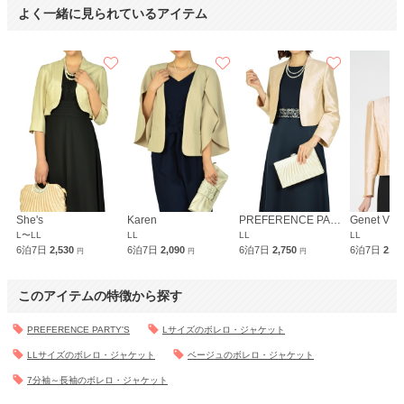
よく一緒に見られているアイテム
She's
Karen
PREFERENCE PARTY'S
Genet Vivi
L〜LL
LL
LL
LL
6泊7日
2,530
6泊7日
2,090
6泊7日
2,750
6泊7日
2,5
円
円
円
このアイテムの特徴から探す
PREFERENCE PARTY'S
Lサイズのボレロ・ジャケット
LLサイズのボレロ・ジャケット
ベージュのボレロ・ジャケット
7分袖～長袖のボレロ・ジャケット