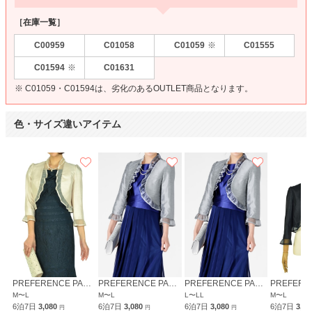
［在庫一覧］
C00959
C01058
C01059
C01555
※
C01594
C01631
※
※ C01059・C01594は、劣化のあるOUTLET商品となります。
色・サイズ違いアイテム
PREFERENCE PARTY'S
PREFERENCE PARTY'S
PREFERENCE PARTY'S
M〜L
M〜L
L〜LL
M〜L
6泊7日
3,080
6泊7日
3,080
6泊7日
3,080
6泊7日
3,0
円
円
円