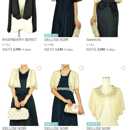
RASPBERRY BERET
DELLISE NOIR
Sweet As
L〜LL
LL〜4L
L〜LL
6泊7日
2,090
6泊7日
1,540
6泊7日
2,090
円 (税込)
円 (税込)
円 (税込)
DELLISE NOIR
DELLISE NOIR
DELLISE NOIR