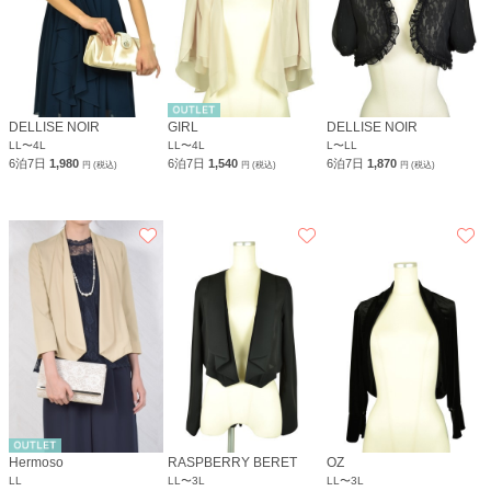
DELLISE NOIR
GIRL
DELLISE NOIR
LL〜4L
LL〜4L
L〜LL
6泊7日
1,980
6泊7日
1,540
6泊7日
1,870
円 (税込)
円 (税込)
円 (税込)
Hermoso
RASPBERRY BERET
OZ
LL
LL〜3L
LL〜3L