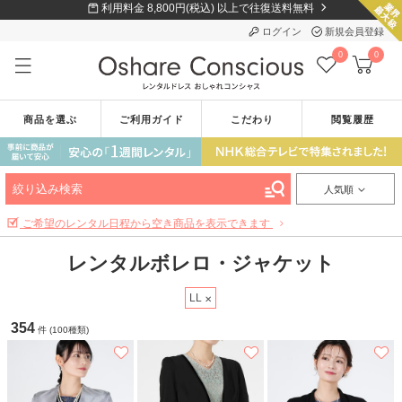
利用料金 8,800円(税込) 以上で往復送料無料
ログイン
新規会員登録
0
0
商品を選ぶ
ご利用ガイド
こだわり
閲覧履歴
絞り込み検索
人気順
ご希望のレンタル日程から空き商品を表示できます
レンタルボレロ・ジャケット
LL
354
件 (100種類)