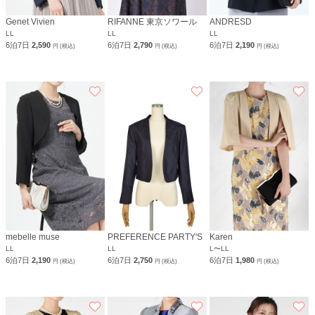
Genet Vivien
RIFANNE 東京ソワール
ANDRESD
LL
LL
LL
6泊7日
2,590
6泊7日
2,790
6泊7日
2,190
円 (税込)
円 (税込)
円 (税込)
mebelle muse
PREFERENCE PARTY'S
Karen
LL
LL
L〜LL
6泊7日
2,190
6泊7日
2,750
6泊7日
1,980
円 (税込)
円 (税込)
円 (税込)