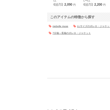
LL
L〜LL
6泊7日
2,090
6泊7日
2,200
円
円
このアイテムの特徴から探す
mebelle muse
LLサイズのボレロ・ジャケッ
7分袖～長袖のボレロ・ジャケット