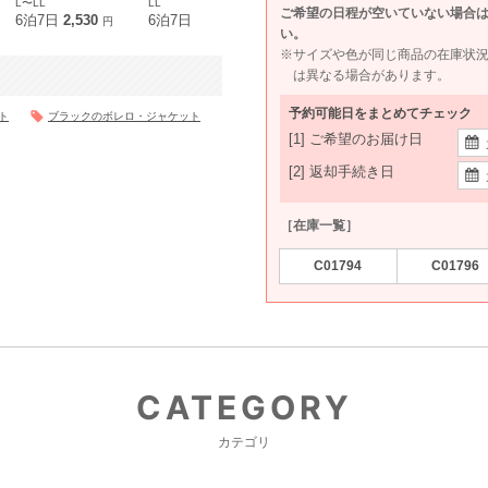
L〜LL
LL
LL
LL〜3L
ご希望の日程が空いていない場合
6泊7日
2,530
6泊7日
2,200
6泊7日
2,190
6泊7日
2,0
円
円
円
い。
※サイズや色が同じ商品の在庫状
は異なる場合があります。
予約可能日をまとめてチェック
ト
ブラックのボレロ・ジャケット
[1] ご希望のお届け日
[2] 返却手続き日
［在庫一覧］
C01794
C01796
CATEGORY
カテゴリ