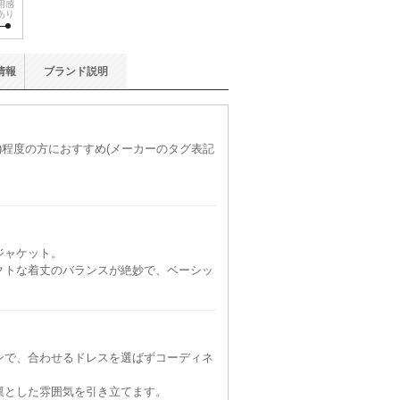
用感
あり
情報
ブランド
説明
L)程度の方におすすめ(メーカーのタグ表記
ジャケット。
クトな着丈のバランスが絶妙で、ベーシッ
。
ンで、合わせるドレスを選ばずコーディネ
凛とした雰囲気を引き立てます。