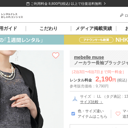
ご利用料金 8,800円(税込) 以上で往復送料無料
ロ
用ガイド
こだわり
メディア掲載実績
mebelle muse
ノーカラー長袖ブラックジャケ
［2泊3日〜6泊7日まで同一料金］
2,190
レンタル料金
円
(税込)
参考販売価格：9,790円
サイズ ： LL （タグ表記 : 1
サイズ比較
色・サイズ違い
マ
アイテムはこちら
追