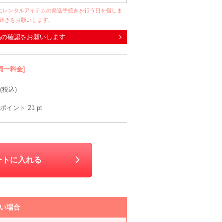
にレンタルアイテムの発送手続きを行う日を指しま
手続きをお願いします。
品の確認をお願いします
同一料金]
(税込)
ポイント
21
pt
ートに入れる
い場合
Y BERET
OZ
mebelle muse
ANDRESD
RAS