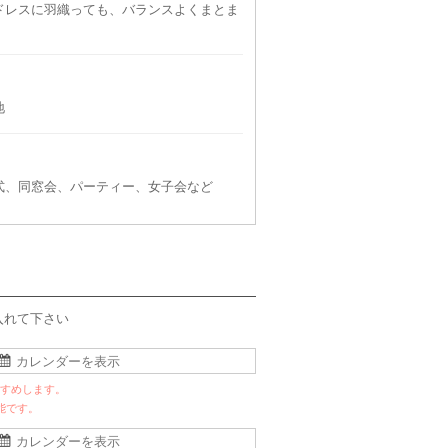
ドレスに羽織っても、バランスよくまとま
地
se
mebelle muse
3L
式、同窓会、パーティー、女子会など
90
6泊7日
2,190
円
円
入れて下さい
すすめします。
能です。