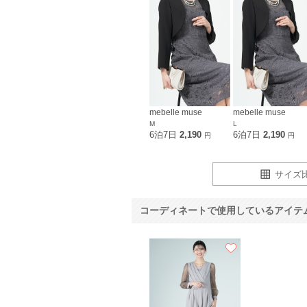
mebelle muse
mebelle muse
M
L
6泊7日
2,190
6泊7日
2,190
円
円
サイズ
コーディネートで使用しているアイテ