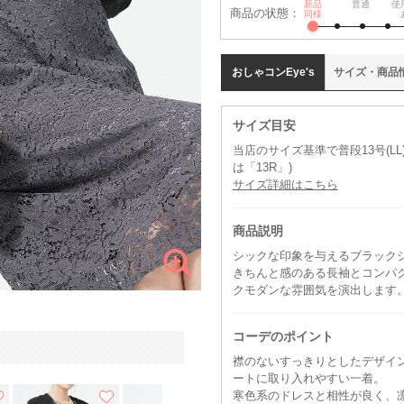
新品
普通
使
商品の状態：
同様
おしゃコン
Eye's
サイズ
・
商品
サイズ目安
当店のサイズ基準で普段13号(L
は「13R」)
サイズ詳細はこちら
商品説明
シックな印象を与えるブラック
きちんと感のある長袖とコンパ
クモダンな雰囲気を演出します
コーデのポイント
襟のないすっきりとしたデザイ
ートに取り入れやすい一着。
寒色系のドレスと相性が良く、