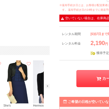
※返却手続き日とは、お客様が配送業者
す。 返却手続き日の14時までに発送
空いていない場合は、在庫商
レンタル期間
[6泊7日まで
2,190
レンタル料金
円
獲得予定
カ
ご希望の日程が空いていな
She's
Hermoso
mebelle muse
RASPBERR