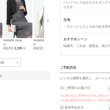
パンツドレスはもちろんロング
ります。
生地
・さらっとしたとろみのある生
おすすめシーン
mebelle muse
mebelle muse
mebelle muse
mebelle mu
3L
M
L
LL
結婚式、二次会、謝恩会、成人
6泊7日
2,190
6泊7日
2,190
6泊7日
2,190
6泊7日
2,1
円
円
円
比較
ご予約方法
ム
レンタル期間を選択し、カートに
[1] ご希望のお届け日
※お届け日はご利用日の1日以上前をお
※お届け希望日の80日前からご予約が可
[2] 返却手続き日