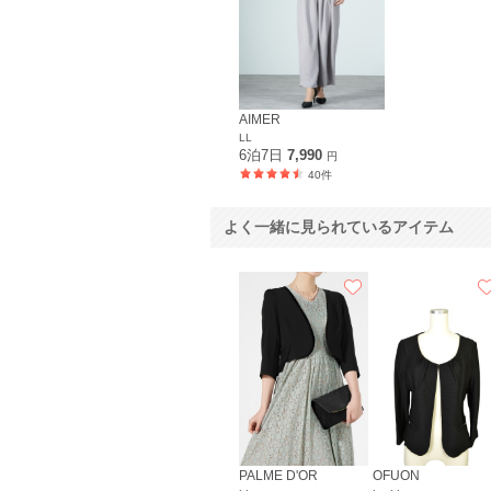
AIMER
LL
6泊7日
7,990
円
40件
よく一緒に見られているアイテム
PALME D'OR
OFUON