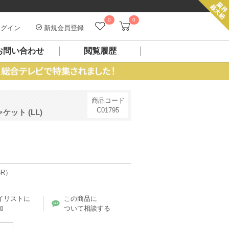
0
0
グイン
新規会員登録
お問い合わせ
閲覧履歴
商品コード
C01795
ット (LL)
3R）
イリストに
この商品に
加
ついて相談する