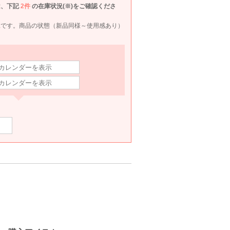
LL〜3L
L〜LL
LL
L〜L
は、下記
2件
の在庫状況(※)をご確認くださ
90
6泊7日
1,870
6泊7日
1,760
6泊7日
2,190
6泊
円
円
円
円
況です。商品の状態（新品同様～使用感あり）