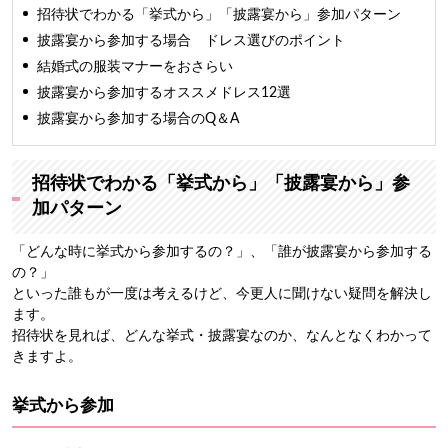
業界最大級のインターネット専門
レンタルドレスショ
招待状でわかる「挙式から」「披露宴から」参加パターン
ップ「おしゃれコンシャス」
を運営しています。
披露宴から参加する場合 ドレス選びのポイント
結婚式の服装マナーをおさらい
ファッションモデルやアパレルバイヤーの経験もあ
り、おしゃれコンシャスでは主に商品の仕入れを担
披露宴から参加するオススメドレス12選
当。
披露宴から参加する場合のQ＆A
TV、新聞をはじめとする100を超えるメディアに出演
しています。
長年の経験と培った専門知識をもとに、信頼できるマ
ナー・ファッション・美の情報をお届けします。
招待状でわかる「挙式から」「披露宴から」参
加パターン
「どんな時に挙式から参加するの？」、「誰が披露宴から参加する
の？」
といった誰もが一度は考えるけど、今更人に聞けない疑問を解決し
ます。
招待状を見れば、どんな挙式・披露宴なのか、なんとなくわかって
きますよ。
挙式から参加