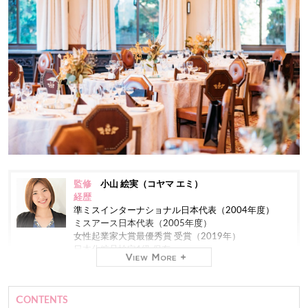
監修
小山 絵実（コヤマ エミ）
経歴
準ミスインターナショナル日本代表（2004年度）
ミスアース日本代表（2005年度）
女性起業家大賞最優秀賞 受賞（2019年）
日本化粧品検定1級 保有
現在
株式会社ミスコンシャス 代表取締役社長（2012年
CONTENTS
～）