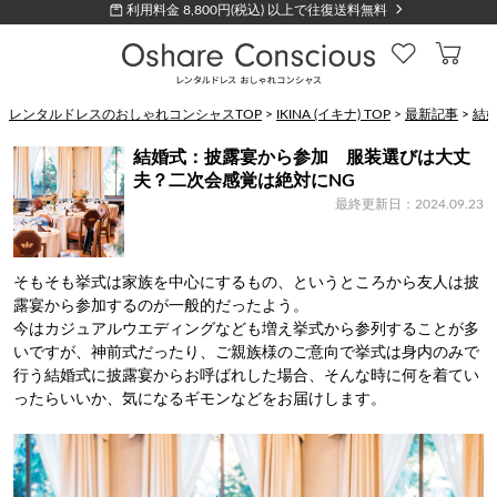
利用料金 8,800円(税込) 以上で往復送料無料
レンタルドレスのおしゃれコンシャスTOP
>
IKINA (イキナ) TOP
>
最新記事
>
結
結婚式：披露宴から参加 服装選びは大丈
夫？二次会感覚は絶対にNG
最終更新日：2024.09.23
そもそも挙式は家族を中心にするもの、というところから友人は披
露宴から参加するのが一般的だったよう。
今はカジュアルウエディングなども増え挙式から参列することが多
いですが、神前式だったり、ご親族様のご意向で挙式は身内のみで
行う結婚式に披露宴からお呼ばれした場合、そんな時に何を着てい
ったらいいか、気になるギモンなどをお届けします。