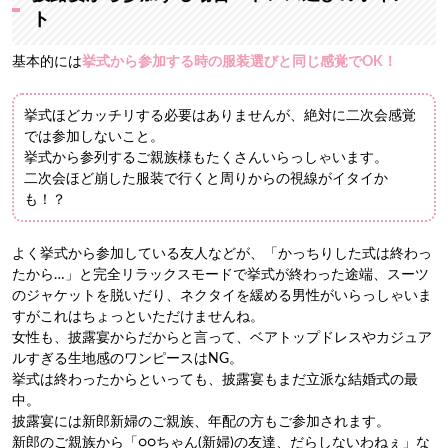
ト
基本的には
挙式から参加する時の服装選びと同じ感覚でOK！
挙式ほどカッチリする必要はありませんが、絶対に二次会感覚
では参加しないこと。
挙式から参列するご親族様もたくさんいらっしゃいます。
二次会ほど崩した服装で行くと周りからの視線がイタイか
も！？
よく挙式から参加している友人などが、「かっちりした式は終わっ
たから…」と完全リラックスモードで挙式が終わった途端、スーツ
のジャケットを脱いだり、ネクタイを緩める男性がいらっしゃいま
すがこれはちょっといただけませんね。
女性も、披露宴からだからと言って、ベアトップドレスやカジュア
ルすぎる生地感のワンピースはNG。
挙式は終わったからといっても、披露宴もまだ立派な結婚式の最
中。
披露宴には新郎新婦のご親族、年配の方もご参加されます。
新郎のご親族から「○○ちゃん(新婦)の友達、だらしないわねぇ」な