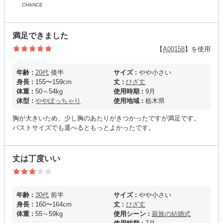
CHANCE
満足できました
【
A00158
】を使用
年齢 :
20代
後半
サイズ :
やや小さい
身長 :
155〜159cm
丈 :
ひざ丈
体重 :
50～54kg
使用時期 :
9月
体型 :
ややぽっちゃり
使用地域 :
栃木県
胸が大きいため、少し胸のあたりがきつかったですが満足です。
バストサイズでも選べるともっとよかったです。
丈は丁度いい
年齢 :
30代
前半
サイズ :
やや小さい
身長 :
160〜164cm
丈 :
ひざ丈
体重 :
55～59kg
使用シーン :
親族の結婚式