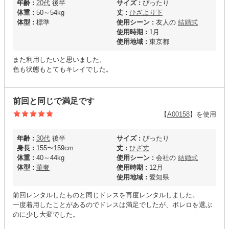
年齢 :
20代
後半
サイズ :
ぴったり
体重 :
50～54kg
丈 :
ひざより下
体型 :
標準
使用シーン :
友人の
結婚式
使用時期 :
1月
使用地域 :
東京都
また利用したいと思いました。
色も状態もとてもキレイでした。
前回と同じで満足です
【
A00158
】を使用
年齢 :
30代
後半
サイズ :
ぴったり
身長 :
155〜159cm
丈 :
ひざ丈
体重 :
40～44kg
使用シーン :
会社の
結婚式
体型 :
華奢
使用時期 :
12月
使用地域 :
愛知県
前回レンタルしたものと同じドレスを再度レンタルしました。
一度着用したことがあるのでドレスは満足でしたが、ボレロを選ぶ
のに少し大変でした。