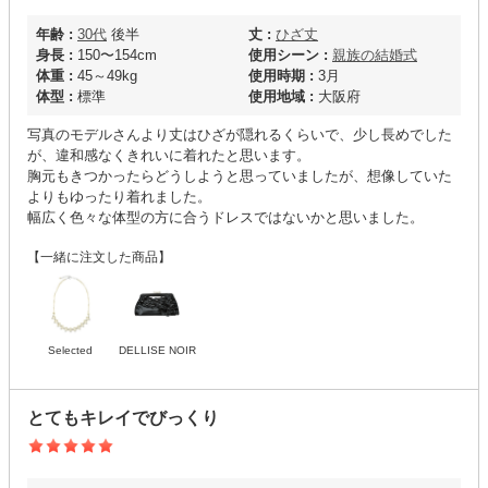
年齢 :
30代
後半
丈 :
ひざ丈
身長 :
150〜154cm
使用シーン :
親族の結婚式
体重 :
45～49kg
使用時期 :
3月
体型 :
標準
使用地域 :
大阪府
写真のモデルさんより丈はひざが隠れるくらいで、少し長めでした
が、違和感なくきれいに着れたと思います。
胸元もきつかったらどうしようと思っていましたが、想像していた
よりもゆったり着れました。
幅広く色々な体型の方に合うドレスではないかと思いました。
【一緒に注文した商品】
Selected
DELLISE NOIR
とてもキレイでびっくり