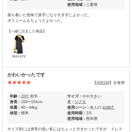
使用地域 :
三重県
落ち着いた色味で派手になりすぎずによかった。
ボリュームもちょうどよかった。
【一緒に注文した商品】
REPLETE
かわいかったです
【
A00158
】を使用
年齢 :
20代
前半
サイズ :
やや大きい
身長 :
150〜154cm
丈 :
ひざ丈
体重 :
40～44kg
使用シーン :
友人の
結婚式
体型 :
標準
使用時期 :
2月
使用地域 :
熊本県
サイズ的には身長の低い私にはちょっと大きかったですが、ドレス