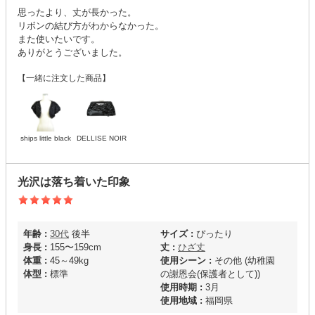
思ったより、丈が長かった。
リボンの結び方がわからなかった。
また使いたいです。
ありがとうございました。
【一緒に注文した商品】
ships little black
DELLISE NOIR
光沢は落ち着いた印象
年齢 :
30代
後半
サイズ :
ぴったり
身長 :
155〜159cm
丈 :
ひざ丈
体重 :
45～49kg
使用シーン :
その他 (幼稚園
体型 :
標準
の謝恩会(保護者として))
使用時期 :
3月
使用地域 :
福岡県