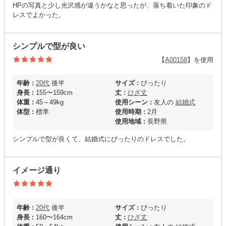
HPの写真と少し光沢感が違うかなと思ったが、落ち着いた印象のド
レスでよかった。
シンプルで型が良い
【
A00158
】を使用
年齢 :
20代
後半
サイズ :
ぴったり
身長 :
155〜159cm
丈 :
ひざ丈
体重 :
45～49kg
使用シーン :
友人の
結婚式
体型 :
標準
使用時期 :
2月
使用地域 :
長野県
シンプルで型が良くて、結婚式にぴったりのドレスでした。
イメージ通り
年齢 :
20代
後半
サイズ :
ぴったり
身長 :
160〜164cm
丈 :
ひざ丈