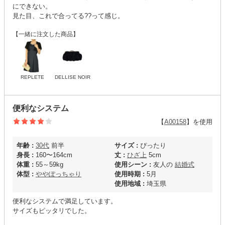
にできない。
見た目、これで合ってる??って感じ。
【一緒に注文した商品】
REPLETE
DELLISE NOIR
便利なシステム
【
A00158
】を使用
年齢 :
30代
前半
サイズ :
ぴったり
身長 :
160〜164cm
丈 :
ひざ上
5cm
体重 :
55～59kg
使用シーン :
友人の
結婚式
体型 :
ややぽっちゃり
使用時期 :
5月
使用地域 :
埼玉県
便利なシステムで満足しています。
サイズもピッタリでした。