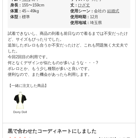
身長 :
155〜159cm
丈 :
ひざ丈
体重 :
45～49kg
使用シーン :
会社の
結婚式
体型 :
標準
使用時期 :
12月
使用地域 :
埼玉県
試着できないし、商品の到着も前日なので着るまでは不安だったけ
ど、サイズもぴったりでした。
追加したボレロも合うか不安だったけど、これも問題無く大丈夫で
した。
今回2回目の利用です。
何となくデザインが似たものが多いような・・・?
ボレロとか、もう少し種類が多いと良いです。
便利なので、また機会があったら利用します。
【一緒に注文した商品】
Dorry Doll
黒で合わせたコーディネートにしました