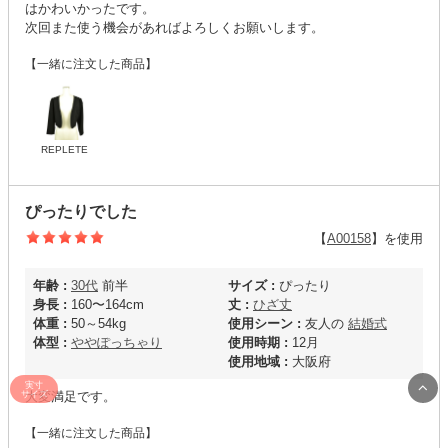
はかわいかったです。
次回また使う機会があればよろしくお願いします。
【一緒に注文した商品】
REPLETE
ぴったりでした
【
A00158
】を使用
年齢 :
30代
前半
サイズ :
ぴったり
身長 :
160〜164cm
丈 :
ひざ丈
体重 :
50～54kg
使用シーン :
友人の
結婚式
体型 :
ややぽっちゃり
使用時期 :
12月
使用地域 :
大阪府
実寸
大変満足です。
サイズ
【一緒に注文した商品】