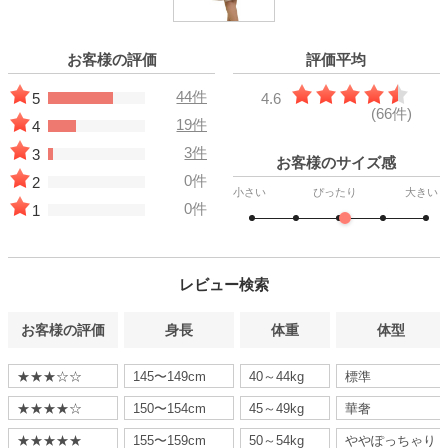
お客様の評価
評価平均
44件
5
4.6
(66件)
19件
4
3件
3
お客様のサイズ感
0件
2
小さい
ぴったり
大きい
0件
1
レビュー検索
お客様の評価
身長
体重
体型
★★★☆☆
145〜149cm
40～44kg
標準
★★★★☆
150〜154cm
45～49kg
華奢
★★★★★
155〜159cm
50～54kg
ややぽっちゃり