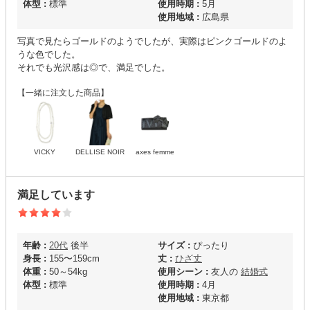
体型 :
標準
使用時期 :
5月
使用地域 :
広島県
写真で見たらゴールドのようでしたが、実際はピンクゴールドのよ
うな色でした。
それでも光沢感は◎で、満足でした。
【一緒に注文した商品】
VICKY
DELLISE NOIR
axes femme
満足しています
年齢 :
20代
後半
サイズ :
ぴったり
身長 :
155〜159cm
丈 :
ひざ丈
体重 :
50～54kg
使用シーン :
友人の
結婚式
体型 :
標準
使用時期 :
4月
使用地域 :
東京都