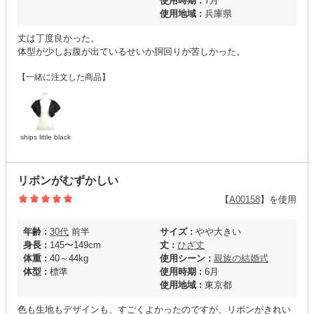
使用時期 :
7月
使用地域 :
兵庫県
丈は丁度良かった。
体型が少しお腹が出ているせいか胴回りが苦しかった。
【一緒に注文した商品】
ships little black
リボンがむずかしい
【
A00158
】を使用
年齢 :
30代
前半
サイズ :
やや大きい
身長 :
145〜149cm
丈 :
ひざ丈
体重 :
40～44kg
使用シーン :
親族の結婚式
体型 :
標準
使用時期 :
6月
使用地域 :
東京都
色も生地もデザインも、すごくよかったのですが、リボンがきれい