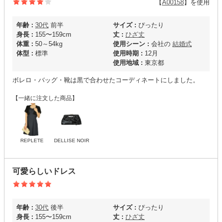
【
A00158
】を使用
年齢 :
30代
前半
サイズ :
ぴったり
身長 :
155〜159cm
丈 :
ひざ丈
体重 :
50～54kg
使用シーン :
会社の
結婚式
体型 :
標準
使用時期 :
12月
使用地域 :
東京都
ボレロ・バッグ・靴は黒で合わせたコーディネートにしました。
【一緒に注文した商品】
REPLETE
DELLISE NOIR
可愛らしいドレス
年齢 :
30代
後半
サイズ :
ぴったり
身長 :
155〜159cm
丈 :
ひざ丈