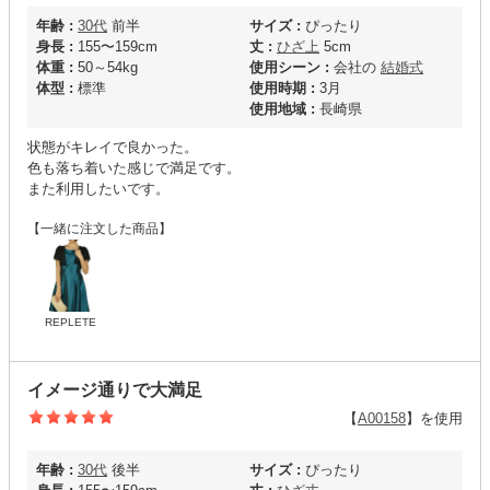
年齢 :
30代
前半
サイズ :
ぴったり
身長 :
155〜159cm
丈 :
ひざ上
5cm
体重 :
50～54kg
使用シーン :
会社の
結婚式
体型 :
標準
使用時期 :
3月
使用地域 :
長崎県
状態がキレイで良かった。
色も落ち着いた感じで満足です。
また利用したいです。
【一緒に注文した商品】
REPLETE
イメージ通りで大満足
【
A00158
】を使用
年齢 :
30代
後半
サイズ :
ぴったり