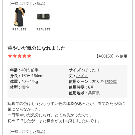
【一緒に注文した商品】
REPLETE
REPLETE
華やいだ気分になれました
【
A00158
】を使用
年齢 :
40代
前半
サイズ :
ぴったり
身長 :
160〜164cm
丈 :
ひざ丈
体重 :
40～44kg
使用シーン :
友人の
結婚式
体型 :
標準
使用時期 :
6月
使用地域 :
兵庫県
写真での色はもう少しうすい色の印象があったが、着てみたら特に
気にならなかった。
一日華やいだ気分になれ、とても良かったです。
初めてでしたが、また機会があれば利用したいです。
【一緒に注文した商品】