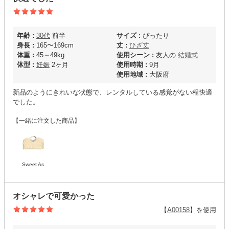
年齢 :
30代
前半
サイズ :
ぴったり
身長 :
165〜169cm
丈 :
ひざ丈
体重 :
45～49kg
使用シーン :
友人の
結婚式
体型 :
妊娠
2ヶ月
使用時期 :
9月
使用地域 :
大阪府
新品のようにきれいな状態で、レンタルしている感覚がない程快適
でした。
【一緒に注文した商品】
Sweet As
オシャレで可愛かった
【
A00158
】を使用