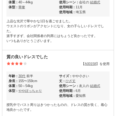
体重 :
40～44kg
使用シーン :
会社の
結婚式
体型 :
華奢
使用時期 :
11月
使用地域 :
埼玉県
上品な光沢で華やかな1日を過ごせました。
ウエストのリボンがアクセントになり、女の子らしいドレスでし
た。
派手すぎず、会社関係者の列席にはちょうど良かったです。
いつもありがとうございます。
質の良いドレスでした
【
A00158
】を使用
年齢 :
30代
前半
サイズ :
やや小さい
身長 :
155〜159cm
丈 :
ひざ丈
体重 :
50～54kg
使用シーン :
友人の
結婚式
体型 :
ややぽっちゃり
使用時期 :
6月
使用地域 :
愛知県
授乳中でバスト周りはきつかったものの、ドレスの質が良く、着心
地良かったです。