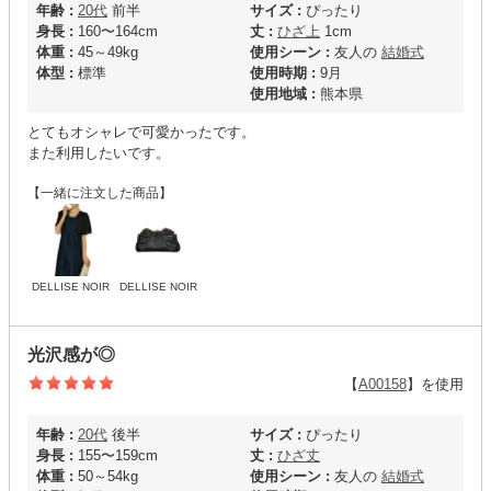
年齢 :
20代
前半
サイズ :
ぴったり
身長 :
160〜164cm
丈 :
ひざ上
1cm
体重 :
45～49kg
使用シーン :
友人の
結婚式
体型 :
標準
使用時期 :
9月
使用地域 :
熊本県
とてもオシャレで可愛かったです。
また利用したいです。
【一緒に注文した商品】
DELLISE NOIR
DELLISE NOIR
光沢感が◎
【
A00158
】を使用
年齢 :
20代
後半
サイズ :
ぴったり
身長 :
155〜159cm
丈 :
ひざ丈
体重 :
50～54kg
使用シーン :
友人の
結婚式