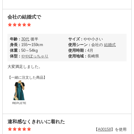
会社の結婚式で
年齢 :
30代
後半
サイズ :
やや小さい
身長 :
155〜159cm
使用シーン :
会社の
結婚式
体重 :
50～54kg
使用時期 :
4月
体型 :
ややぽっちゃり
使用地域 :
長崎県
大変満足しました。
【一緒に注文した商品】
REPLETE
違和感なくきれいに着れた
【
A00158
】を使用