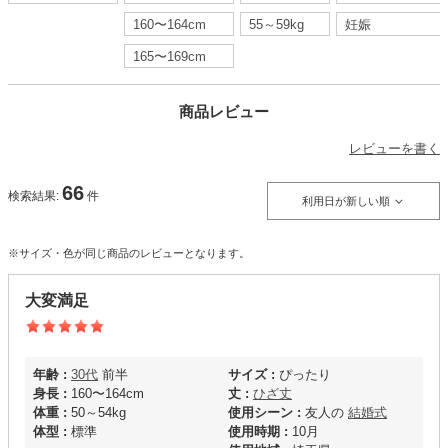
160〜164cm
55～59kg
妊娠
165〜169cm
商品レビュー
レビューを書く
66
検索結果:
件
利用日が新しい順
※サイズ・色が同じ商品のレビューとなります。
大変満足
年齢 :
30代
前半
サイズ :
ぴったり
身長 :
160〜164cm
丈 :
ひざ丈
体重 :
50～54kg
使用シーン :
友人の
結婚式
体型 :
標準
使用時期 :
10月