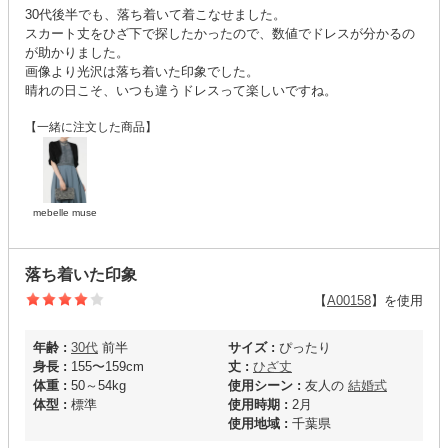
30代後半でも、落ち着いて着こなせました。
スカート丈をひざ下で探したかったので、数値でドレスが分かるの
が助かりました。
画像より光沢は落ち着いた印象でした。
晴れの日こそ、いつも違うドレスって楽しいですね。
【一緒に注文した商品】
mebelle muse
落ち着いた印象
【
A00158
】を使用
年齢 :
30代
前半
サイズ :
ぴったり
身長 :
155〜159cm
丈 :
ひざ丈
体重 :
50～54kg
使用シーン :
友人の
結婚式
体型 :
標準
使用時期 :
2月
使用地域 :
千葉県