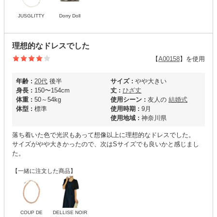
JUSGLITTY
Dorry Doll
理想的なドレスでした
【
A00158
】を使用
年齢 :
20代
後半
サイズ :
やや大きい
身長 :
150〜154cm
丈 :
ひざ丈
体重 :
50～54kg
使用シーン :
友人の
結婚式
体型 :
標準
使用時期 :
9月
使用地域 :
神奈川県
落ち着いた色で光沢もあって想像以上に理想的なドレスでした。
サイズがやや大きかったので、次はSサイズでも良いかと感じまし
た。
【一緒に注文した商品】
COUP DE
DELLISE NOIR