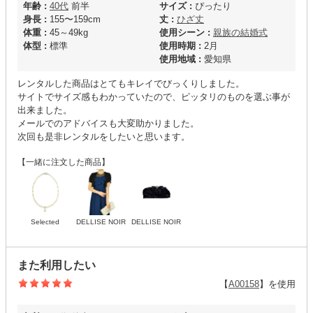
年齢 :
40代
前半
サイズ :
ぴったり
身長 :
155〜159cm
丈 :
ひざ丈
体重 :
45～49kg
使用シーン :
親族の結婚式
体型 :
標準
使用時期 :
2月
使用地域 :
愛知県
レンタルした商品はとてもキレイでびっくりしました。
サイトでサイズ感もわかっていたので、ピッタリのものを選ぶ事が
出来ました。
メールでのアドバイスも大変助かりました。
次回も是非レンタルをしたいと思います。
【一緒に注文した商品】
Selected
DELLISE NOIR
DELLISE NOIR
また利用したい
【
A00158
】を使用