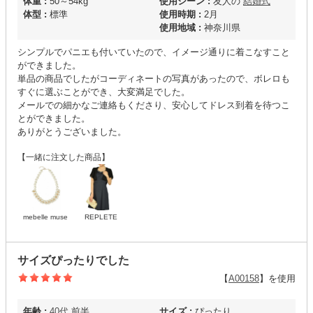
体重 :
50～54kg
使用シーン :
友人の
結婚式
体型 :
標準
使用時期 :
2月
使用地域 :
神奈川県
シンプルでパニエも付いていたので、イメージ通りに着こなすこと
ができました。
単品の商品でしたがコーディネートの写真があったので、ボレロも
すぐに選ぶことができ、大変満足でした。
メールでの細かなご連絡もくださり、安心してドレス到着を待つこ
とができました。
ありがとうございました。
【一緒に注文した商品】
mebelle muse
REPLETE
サイズぴったりでした
【
A00158
】を使用
年齢 :
40代
前半
サイズ :
ぴったり