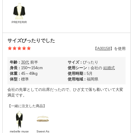
PREFERIR
サイズぴったりでした
【
A00158
】を使用
年齢 :
30代
前半
サイズ :
ぴったり
身長 :
150〜154cm
使用シーン :
会社の
結婚式
体重 :
45～49kg
使用時期 :
5月
体型 :
標準
使用地域 :
福岡県
会社の先輩としての出席だったので、ひざ丈で落ち着いていて大変
満足です。
【一緒に注文した商品】
mebelle muse
Sweet As