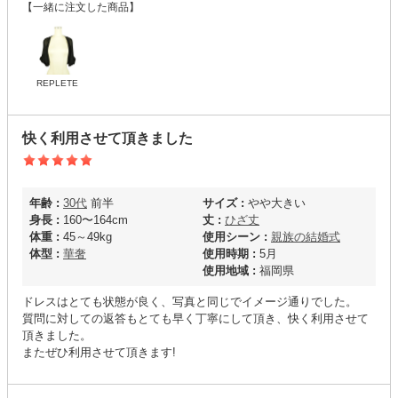
【一緒に注文した商品】
REPLETE
快く利用させて頂きました
年齢 :
30代
前半
サイズ :
やや大きい
身長 :
160〜164cm
丈 :
ひざ丈
体重 :
45～49kg
使用シーン :
親族の結婚式
体型 :
華奢
使用時期 :
5月
使用地域 :
福岡県
ドレスはとても状態が良く、写真と同じでイメージ通りでした。
質問に対しての返答もとても早く丁寧にして頂き、快く利用させて
頂きました。
またぜひ利用させて頂きます!