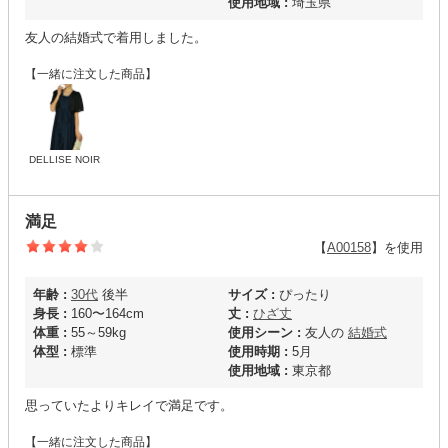
使用地域 :
埼玉県
友人の結婚式で着用しました。
【一緒に注文した商品】
DELLISE NOIR
満足
【
A00158
】を使用
年齢 :
30代
後半
サイズ :
ぴったり
身長 :
160〜164cm
丈 :
ひざ丈
体重 :
55～59kg
使用シーン :
友人の
結婚式
体型 :
標準
使用時期 :
5月
使用地域 :
東京都
思っていたよりキレイで満足です。
【一緒に注文した商品】