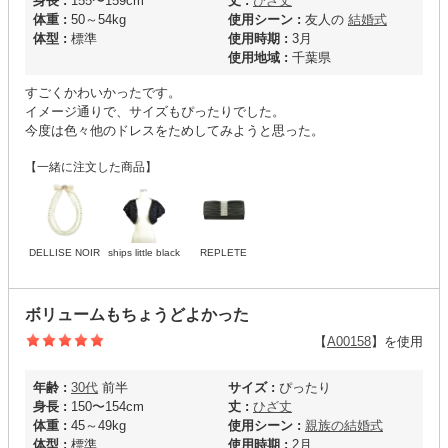
身長 :
155〜159cm
丈 :
ひざ丈
体重 :
50～54kg
使用シーン :
友人の
結婚式
体型 :
標準
使用時期 :
3月
使用地域 :
千葉県
すごくかわいかったです。
イメージ通りで、サイズもぴったりでした。
今度は色々他のドレスをためしてみようと思った。
【一緒に注文した商品】
DELLISE NOIR
ships little black
REPLETE
ボリュームもちょうどよかった
【
A00158
】を使用
年齢 :
30代
前半
サイズ :
ぴったり
身長 :
150〜154cm
丈 :
ひざ丈
体重 :
45～49kg
使用シーン :
親族の結婚式
体型 :
標準
使用時期 :
2月