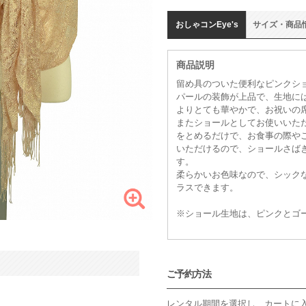
おしゃコン
Eye's
サイズ
・
商品
商品説明
留め具のついた便利なピンクシ
パールの装飾が上品で、生地に
よりとても華やかで、お祝いの
またショールとしてお使いいた
をとめるだけで、お食事の際や
いただけるので、ショールさば
す。
柔らかいお色味なので、シック
ラスできます。
※ショール生地は、ピンクとゴ
ご予約方法
レンタル期間を選択し、カートに