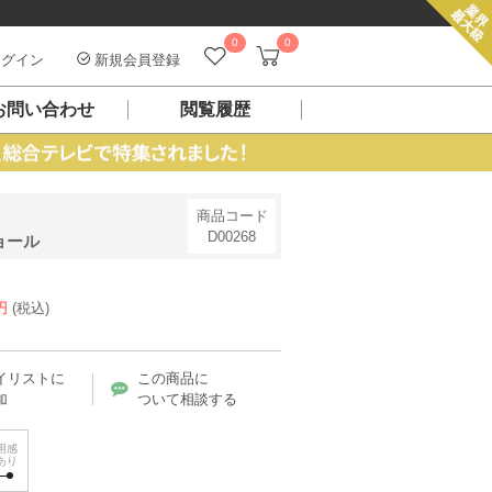
0
0
グイン
新規会員登録
お問い合わせ
閲覧履歴
商品コード
D00268
ョール
円
(税込)
イリストに
この商品に
加
ついて相談する
用感
あり