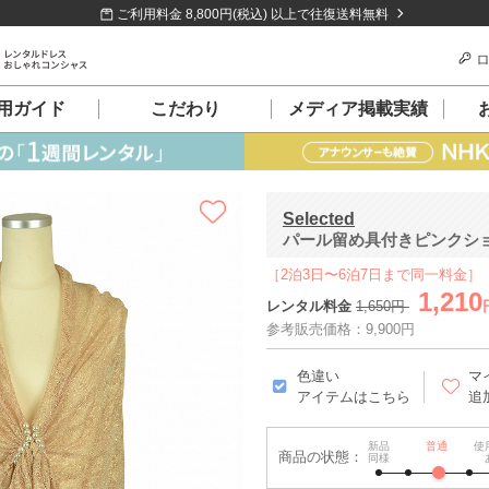
ご利用料金 8,800円(税込) 以上で往復送料無料
ロ
用ガイド
こだわり
メディア掲載実績
Selected
パール留め具付きピンクシ
［2泊3日〜6泊7日まで同一料金］
1,210
レンタル料金
1,650円
参考販売価格：9,900円
色違い
マ
アイテムはこちら
追
新品
普通
使
商品の状態：
同様