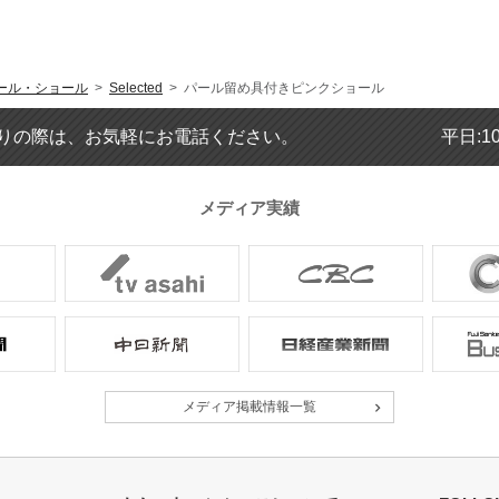
ール・ショール
>
Selected
> パール留め具付きピンクショール
りの際は、お気軽にお電話ください。
平日:1
メディア実績
メディア掲載情報一覧