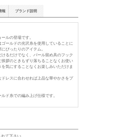
情報
ブランド
説明
ョールの登場です。
はゴールドの光沢糸を使用していることに
席にぴったりのアイテム。
だけるだけでなく、パール留め具のフック
ご挨拶のときもずり落ちることなくお使い
きを気にすることなくお楽しみいただけま
なドレスに合わせれば上品な華やかさをプ
ールド糸での編み上げ仕様です。
入れて下さい