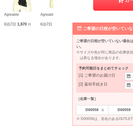
カ
Agreable
Agreable
Dorry Doll
Dorry Doll
6泊7日
1,870
6泊7日
1,870
6泊7日
1,980
6泊7日
1,8
円
円
円
ご希望の日程が空いていな
ご希望の日程が空いていない場合
い。
※サイズや色が同じ商品の在庫状
は異なる場合があります。
予約可能日をまとめてチェック
[1] ご希望のお届け日
[2] 返却手続き日
［在庫一覧］
D00058
D00059
※
※ D00058は、劣化のあるOUTL