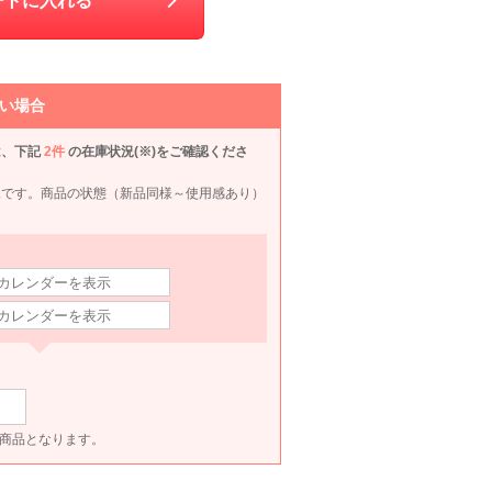
ートに入れる
ships little black
DELLISE NOIR
Hermoso
mebe
70
6泊7日
1,760
6泊7日
1,540
6泊7日
1,870
6泊
円
円
円
円
い場合
は、下記
2件
の在庫状況(※)をご確認くださ
況です。商品の状態（新品同様～使用感あり）
ET商品となります。