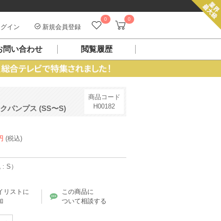
0
0
グイン
新規会員登録
お問い合わせ
閲覧履歴
商品コード
H00182
パンプス (SS〜S)
円
(税込)
: S）
イリストに
この商品に
加
ついて相談する