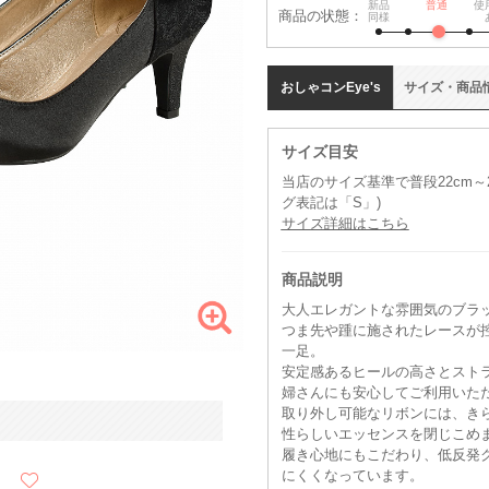
新品
普通
使
商品の状態：
同様
おしゃコン
Eye's
サイズ
・
商品
サイズ目安
当店のサイズ基準で普段22cm～
グ表記は「S」)
サイズ詳細はこちら
商品説明
大人エレガントな雰囲気のブラ
つま先や踵に施されたレースが
一足。
安定感あるヒールの高さとスト
婦さんにも安心してご利用いた
取り外し可能なリボンには、き
性らしいエッセンスを閉じこめ
履き心地にもこだわり、低反発
にくくなっています。