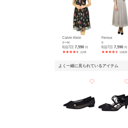
Calvin Klein
Feroux
S〜M
S
6泊7日
7,590
6泊7日
7,590
円
円
22件
108件
よく一緒に見られているアイテム