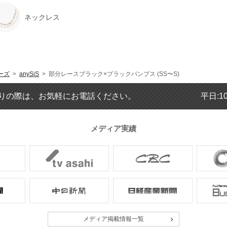
ネックレス
ーズ
>
anySiS
> 部分レースブラック×ブラックパンプス (SS〜S)
りの際は、お気軽にお電話ください。
平日:1
メディア実績
メディア掲載情報一覧