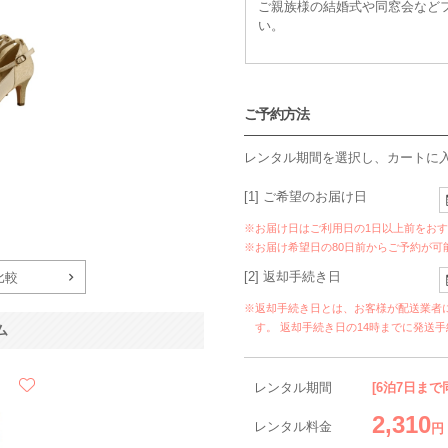
ご親族様の結婚式や同窓会など
い。
ご予約方法
レンタル期間を選択し、カートに
[1] ご希望のお届け日
※お届け日はご利用日の1日以上前をお
※お届け希望日の80日前からご予約が可
[2] 返却手続き日
比較
※返却手続き日とは、お客様が配送業者
す。 返却手続き日の14時までに発送
ム
レンタル期間
[6泊7日まで
2,310
レンタル料金
円