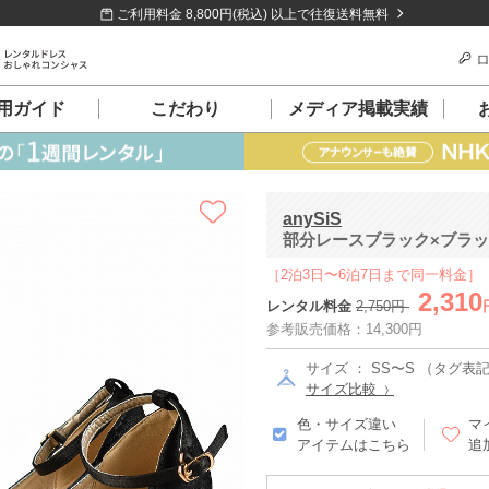
ご利用料金 8,800円(税込) 以上で往復送料無料
ロ
用ガイド
こだわり
メディア掲載実績
anySiS
部分レースブラック×ブラック
［2泊3日〜6泊7日まで同一料金］
2,310
レンタル料金
2,750円
参考販売価格：14,300円
サイズ ： SS〜S （タグ表記 
サイズ比較
色・サイズ違い
マ
アイテムはこちら
追