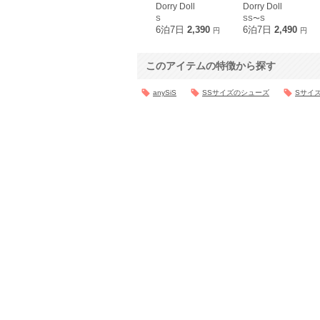
Dorry Doll
Dorry Doll
S
SS〜S
6泊7日
2,390
6泊7日
2,490
円
円
このアイテムの特徴から探す
anySiS
SSサイズのシューズ
Sサイ