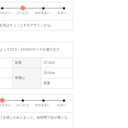
trattoria
JELLY BEANS
trattoria
tratto
S
S
S
S
90
6泊7日
2,190
6泊7日
2,310
6泊7日
2,310
6泊
円
円
円
円
や小さい
ぴったり
やや大きい
大きい
ま先はキュッとするデザインかな。
って22.5～23cmのサイズを選びます。
足長
22.5cm
20.5cm
甲周り
普通
や小さい
ぴったり
やや大きい
大きい
ける感じがありました。短時間で足が痛くな