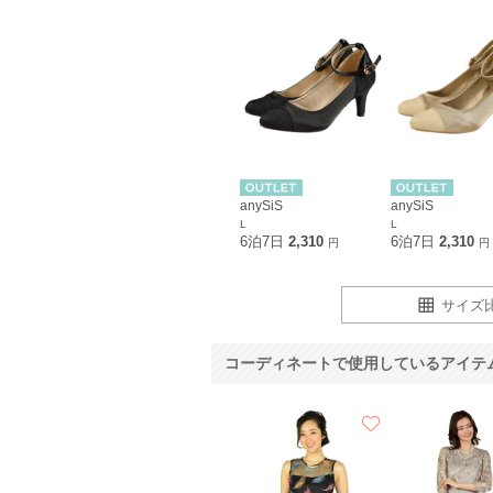
anySiS
anySiS
L
L
6泊7日
2,310
6泊7日
2,310
円
円
サイズ
コーディネートで使用しているアイテ