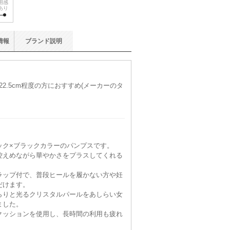
用感
あり
情報
ブランド
説明
22.5cm程度の方におすすめ(メーカーのタ
ック×ブラックカラーのパンプスです。
控えめながら華やかさをプラスしてくれる
ラップ付で、普段ヒールを履かない方や妊
だけます。
らりと光るクリスタルパールをあしらい女
ました。
クッションを使用し、長時間の利用も疲れ