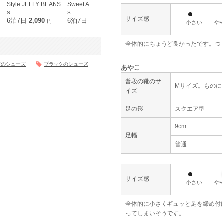
Style JELLY BEANS
Sweet As
Climb
metoi
S
S
S
S
サイズ感
6泊7日
2,090
6泊7日
2,420
6泊7日
2,390
6泊7日
2,2
円
円
円
小さい
や
全体的にちょうど良かったです。つ
ズのシューズ
ブラックのシューズ
あやこ
普段の靴のサ
Mサイズ。ものによ
イズ
足の形
スクエア型
9cm
足幅
普通
サイズ感
小さい
や
全体的に小さくギュッと足を締め付
ってしまいそうです。