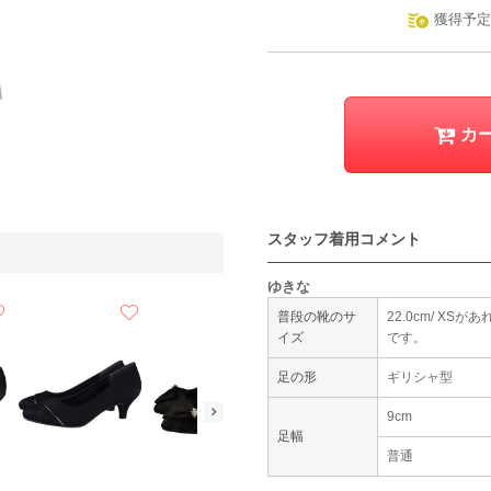
獲得予定
カ
スタッフ着用コメント
ゆきな
普段の靴のサ
22.0cm/ X
イズ
です。
足の形
ギリシャ型
9cm
足幅
普通