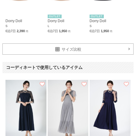
Dorry Doll
Dorry Doll
Dorry Doll
S
L
S
6泊7日
2,390
6泊7日
1,950
6泊7日
1,950
円
円
円
サイズ比較
コーディネートで使用しているアイテム