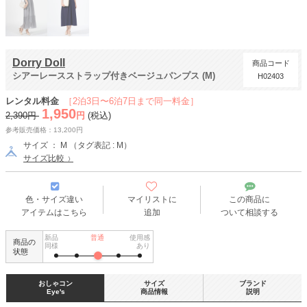
Dorry Doll
商品コード
シアーレースストラップ付きベージュパンプス (M)
H02403
レンタル料金
［2泊3日〜6泊7日まで同一料金］
1,950
2,390円
円
(税込)
参考販売価格：13,200円
サイズ ： M （タグ表記 : M）
サイズ比較
色・サイズ違い
マイリストに
この商品に
アイテムはこちら
追加
ついて相談する
新品
普通
使用感
商品の
同様
あり
状態
おしゃコン
サイズ
ブランド
Eye's
商品情報
説明