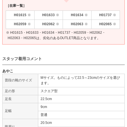
［在庫一覧］
H01615
H01633
H01634
H01737
※
※
※
※
H02059
H02062
H02063
H02065
※
※
※
※
※ H01615・H01633・H01634・H01737・H02059・H02062・
H02063・H02065は、劣化のあるOUTLET商品となります。
スタッフ着用コメント
あやこ
Mサイズ。ものによって22.5～23cmのサイズを選び
普段の靴のサイズ
ます。
足の形
スクエア型
足長
22.5cm
9cm
足幅
普通
20.5cm
甲周り