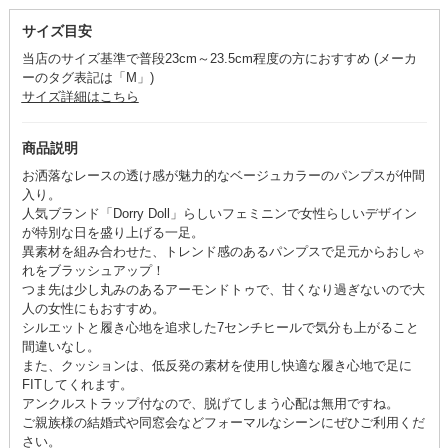
サイズ目安
当店のサイズ基準で普段23cm～23.5cm程度の方におすすめ (メーカ
ーのタグ表記は「M」)
サイズ詳細はこちら
商品説明
お洒落なレースの透け感が魅力的なベージュカラーのパンプスが仲間
入り。
人気ブランド「Dorry Doll」らしいフェミニンで女性らしいデザイン
が特別な日を盛り上げる一足。
異素材を組み合わせた、トレンド感のあるパンプスで足元からおしゃ
れをブラッシュアップ！
つま先は少し丸みのあるアーモンドトゥで、甘くなり過ぎないので大
人の女性にもおすすめ。
シルエットと履き心地を追求した7センチヒールで気分も上がること
間違いなし。
また、クッションは、低反発の素材を使用し快適な履き心地で足に
FITしてくれます。
アンクルストラップ付なので、脱げてしまう心配は無用ですね。
ご親族様の結婚式や同窓会などフォーマルなシーンにぜひご利用くだ
さい。