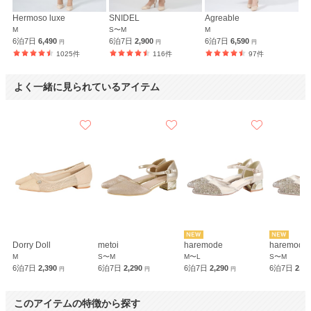
Hermoso luxe
SNIDEL
Agreable
M
S〜M
M
6泊7日
6,490
6泊7日
2,900
6泊7日
6,590
円
円
円
1025件
116件
97件
よく一緒に見られているアイテム
Dorry Doll
metoi
haremode
haremode
M
S〜M
M〜L
S〜M
6泊7日
2,390
6泊7日
2,290
6泊7日
2,290
6泊7日
2,2
円
円
円
このアイテムの特徴から探す