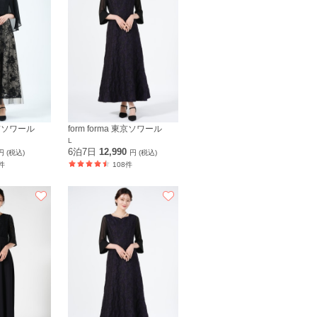
 東京ソワール
form forma 東京ソワール
L
6泊7日
12,990
円 (税込)
円 (税込)
件
108件