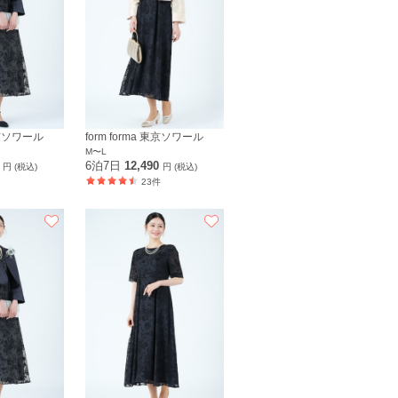
 東京ソワール
form forma 東京ソワール
M〜L
0
6泊7日
12,490
円 (税込)
円 (税込)
23件