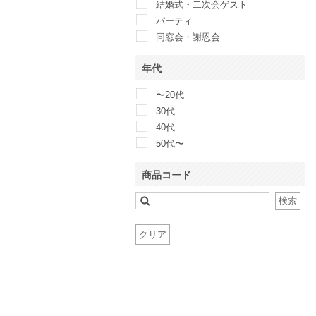
anuans
結婚式・二次会ゲスト
anySiS
パーティ
Apploberry 東京ソワール
同窓会・謝恩会
Apuweiser-riche
年代
aquagirl
ARMANI COLLEZIONI
〜20代
ASHILL
30代
atlo
40代
Attirantore
50代〜
Aylesbury
B:MING by BEAMS
商品コード
BANANA REPUBLIC
BCBG maxazria
検索
BEAMS LIGHTS
BEAUTY&YOUTH UNITED
クリア
ARROWS
Belle current 東京イギン
belle raffine
BENEDETTA
BETSEY JOHNSON