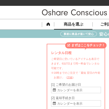
商品を選ぶ
ご利
まずはここをチェック！
レンタル日程
ご希望日に空いているアイテムを表示で
きます。6泊7日まで同一料金でレンタル
可能です。
※16時までのご注文で「最短 翌日の午前
お届け」（
詳細
）
[1] ご希望のお届け日
[2] 返却手続き日