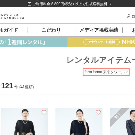
ご利用料金 8,800円(税込) 以上で往復送料無料
ロ
用ガイド
こだわり
メディア掲載実績
レンタルアイテム
form forma 東京ソワール
121
件 (41種類)