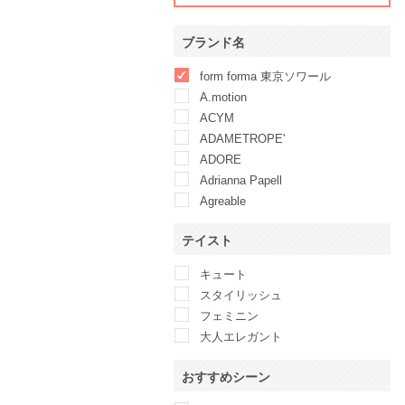
ブランド名
form forma 東京ソワール
A.motion
ACYM
ADAMETROPE'
ADORE
Adrianna Papell
Agreable
AIMER
テイスト
AMAIL
AMERICAN LIVING
キュート
Ameri VINTAGE
スタイリッシュ
anatelier
フェミニン
ANAYI
大人エレガント
And Couture
ANDRESD
おすすめシーン
Another Edition