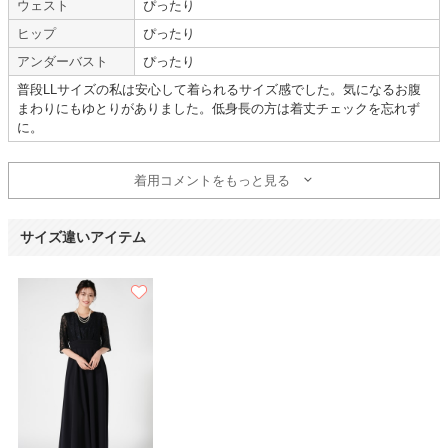
ウェスト
ぴったり
niana
ヒップ
ぴったり
アンダーバスト
ぴったり
とても満足です
普段LLサイズの私は安心して着られるサイズ感でした。気になるお腹
まわりにもゆとりがありました。低身長の方は着丈チェックを忘れず
に。
年齢 :
50代
サイズ :
ぴったり
身長 :
160〜164cm
丈 :
くるぶし
着用コメントをもっと見る
体重 :
60～64kg
使用シーン :
親族の結婚式
体型 :
ややぽっちゃり
使用時期 :
4月
使用地域 :
埼玉県
サイズ違いアイテム
初めて利用させて頂きましたが、とても満足です。
もっと早くに知っていれば良かったなあーと思いました。
また、この様な機会があった時にはお世話になりたいと思います。
【一緒に注文した商品】
PREFERENCE
PARTY'S