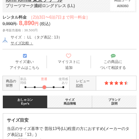
商品コード
プリーツマーク濃紺ロングドレス (LL)
A06060
レンタル料金
［2泊3日〜6泊7日まで同一料金］
8,890
9,990円
円
(税込)
参考販売価格：38,500円
サイズ ： LL （タグ表記 : 13）
サイズ比較
サイズ違い
マイリストに
この商品に
アイテムはこちら
追加
ついて相談する
新品
普通
使用感
商品の
レビュー
同様
あり
状態
83件
おしゃコン
サイズ
ブランド
Eye's
商品情報
説明
サイズ目安
当店のサイズ基準で 普段13号(LL)程度の方におすすめ(メーカーのタ
グ表記は「13」)