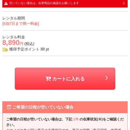
・スカート部分はしっとりとした生地に同色裏地の二枚重ね
空いていない場合は、在庫商品の確認をお願いします
おすすめシーン
レンタル期間
[6泊7日まで同一料金]
結婚式、二次会、同窓会、パーティー、顔合わせ、発表会、式典など
レンタル料金
8,890
円
(税込)
獲得予定ポイント
88
pt
カートに入れる
ご希望の日程が空いていない場合
ご希望の日程が空いていない場合は、下記
1件
の在庫状況(※)をご確認くだ
さい。