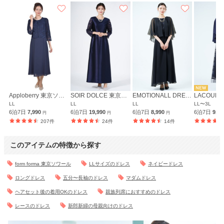
Apploberry 東京ソワール
SOIR DOLCE 東京ソワール
EMOTIONALL DRESSES 東京ソワール
LACOUPE
LL
LL
LL
LL〜3L
6泊7日
7,990
6泊7日
19,990
6泊7日
8,990
6泊7日
9,9
円
円
円
207件
24件
14件
このアイテムの特徴から探す
form forma 東京ソワール
LLサイズのドレス
ネイビードレス
ロングドレス
五分〜長袖のドレス
マダムドレス
ヘアセット後の着用OKのドレス
親族列席におすすめのドレス
レースのドレス
新郎新婦の母親向けのドレス