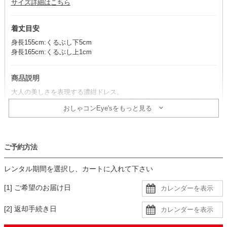
サイズ詳細はこちら
着丈目安
身長155cm:くるぶし下5cm
身長165cm:くるぶし上1cm
商品説明
大人の美しさを表現する濃紺ドレス。
重たくなりがちな控えめカラーも、袖の透け感が軽やかさをプラスし
おしゃコンEye'sをもっと見る
上品な印象に導きます。
コーデのポイント
ご予約方法
シルバーの小物を合わせると、上品で華やかなコーデに仕上がりま
す。
レンタル期間を選択し、カートに入れて下さい
フォーマルな席にはジャケットを合わせて、きちんと感をさらにプラ
スしたスタイルも素敵です。
[1] ご希望のお届け日
生地
[2] 返却手続き日
・トップス部分はレース生地で、袖に透け感あり