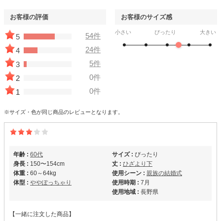
お客様の評価
お客様のサイズ感
小さい
ぴったり
大きい
54件
5
24件
4
5件
3
0件
2
0件
1
※サイズ・色が同じ商品のレビューとなります。
年齢 :
60代
サイズ :
ぴったり
身長 :
150〜154cm
丈 :
ひざより下
体重 :
60～64kg
使用シーン :
親族の結婚式
体型 :
ややぽっちゃり
使用時期 :
7月
使用地域 :
長野県
【一緒に注文した商品】