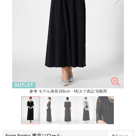
参考:モデル身長166cm・M(タグ表記:9)着用
form forma 東京ソワール