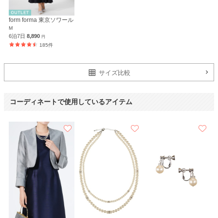
form forma 東京ソワール
M
6泊7日
8,890
円
185件
サイズ比較
コーディネートで使用しているアイテム