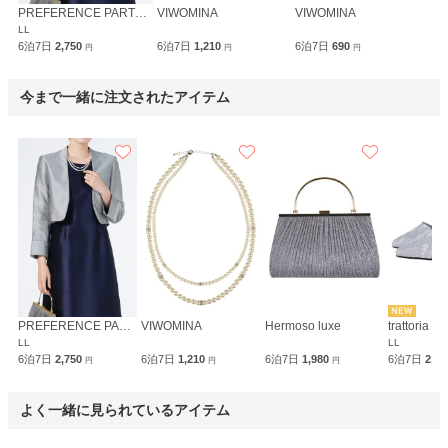
PREFERENCE PARTY'S
VIWOMINA
VIWOMINA
LL
6泊7日
2,750
6泊7日
1,210
6泊7日
690
円
円
円
今まで一緒に注文されたアイテム
PREFERENCE PARTY'S
VIWOMINA
Hermoso luxe
trattoria
LL
LL
6泊7日
2,750
6泊7日
1,210
6泊7日
1,980
6泊7日
2,1
円
円
円
よく一緒に見られているアイテム