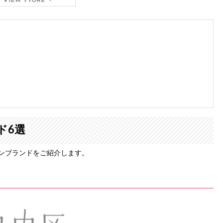
取締役社長（2012年～）
専門
レンタルドレスショップ「おしゃれコンシャス」
を運営して
ルバイヤーの経験もあり、おしゃれコンシャスでは主に商品の仕
0を超えるメディアに出演しています。
をもとに、信頼できるマナー・ファッション・美の情報をお届け
ド6選
ンブランドをご紹介します。