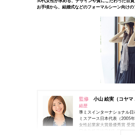
50
代女性が求める、デザインや質にこだわった百貨
お手頃から、結婚式などのフォーマルシーン向けの
監修
小山 絵実（コヤマ 
経歴
準ミスインターナショナル日本
ミスアース日本代表（2005
女性起業家大賞最優秀賞 受賞（
日本化粧品検定1級 保有