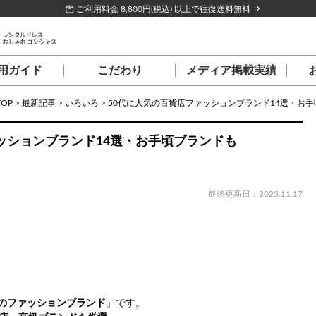
ご利用料金 8,800円(税込) 以上で往復送料無料
用ガイド
こだわり
メディア掲載実績
TOP
>
最新記事
>
いろいろ
>
50代に人気の百貨店ファッションブランド14選・お
ッションブランド14選・お手頃ブランドも
最終更新日：2023.11.17
のファッションブランド
」です。