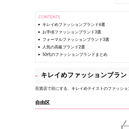
現在
株式会社ミスコンシャス 代表
CONTENTS
業界最大級のインターネット
キレイめファッションブランド6選
います。
お手頃ファッションブランド3選
ファッションモデルやアパレ
フォーマルファッションブランド3選
入れを担当。
人気の高級ブランド2選
TV、新聞をはじめとする10
50代のファッションブランドまとめ
長年の経験と培った専門知識
します。
キレイめファッションブラン
百貨店で目にする、キレイめテイストのファッショ
自由区