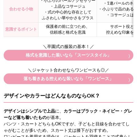
・小ぶりのパールアクセサリー
・1連パールのネ
・上品なコサージュ
合わせる小物
・小ぶりで品のある
・式の中心的な存在として
・コサージュは
ふさわしい華やかさをプラス
保護者の前に立つため、
サポート役と
意識するポイント
信頼感と格式を意識
控えめな印象を
＼卒園式の服装の基本！／
格式を意識した装いなら「スーツスタイル」
＼ジャケット合わせならワンピースも◎／
落ち着きある控えめな装いなら「ワンピース」
デザインやカラーはどんなものならOK？
デザインはシンプルで上品
に、
カラーはブラック・ネイビー・グレ
ーなど落ち着いたもの
が基本。
パンツ・スカートどちらもOKですが、子どもと目線を合わせてし
ゃがむことが多いため、スカート丈は膝下がおすすめ。
ワンピースを着用する場合は、ジャケットを羽織ることで式典らし