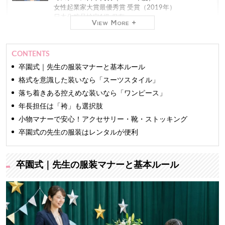
女性起業家大賞最優秀賞 受賞（2019年）
日本化粧品検定1級 保有
現在
株式会社ミスコンシャス 代表取締役社長（2012年
CONTENTS
～）
業界最大級のインターネット専門
レンタルドレスショ
卒園式｜先生の服装マナーと基本ルール
ップ「おしゃれコンシャス」
を運営しています。
格式を意識した装いなら「スーツスタイル」
落ち着きある控えめな装いなら「ワンピース」
ファッションモデルやアパレルバイヤーの経験もあ
り、おしゃれコンシャスでは主に商品の仕入れを担
年長担任は「袴」も選択肢
当。
小物マナーで安心！アクセサリー・靴・ストッキング
TV、新聞をはじめとする100を超えるメディアに出演
しています。
卒園式の先生の服装はレンタルが便利
長年の経験と培った専門知識をもとに、信頼できるマ
ナー・ファッション・美の情報をお届けします。
卒園式｜先生の服装マナーと基本ルール