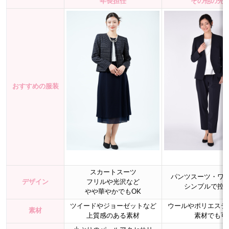
年長担任
その他の先
おすすめの服装
スカートスーツ
パンツスーツ・ワ
デザイン
フリルや光沢など
シンプルで控
やや華やかでもOK
ツイードやジョーゼットなど
ウールやポリエステ
素材
上質感のある素材
素材でも可