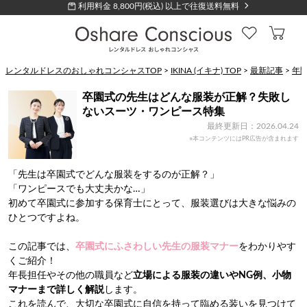
利用料金 8,800円(税込) 以上で往復送料無料
レンタルドレスのおしゃれコンシャスTOP
>
IKINA (イキナ) TOP
>
最新記事
>
年
卒園式の先生はどんな服装が正解？失敗し
ないスーツ・ワンピース特集
最終更新日：2026.04.24
※本コンテンツにはPR広告が含まれます
「先生は卒園式でどんな服装をするのが正解？」
「ワンピースでも大丈夫かな…」
初めて卒園式に参加する保育士にとって、服装選びは大きな悩みの
ひとつですよね。
この記事では、
卒園式にふさわしい先生の服装マナー
をわかりやす
くご紹介！
年長担任やその他の職員など
立場による服装の違いやNG例、小物
マナーまで詳しく解説
します。
これを読んで、大切な卒園式に自信を持って臨める装いを見つけて