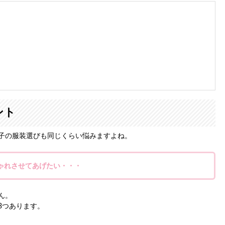
取締役社長（2012年～）
専門
レンタルドレスショップ「おしゃれコンシャス」
を運営して
ルバイヤーの経験もあり、おしゃれコンシャスでは主に商品の仕
0を超えるメディアに出演しています。
をもとに、信頼できるマナー・ファッション・美の情報をお届け
ント
子の服装選びも同じくらい悩みますよね。
ゃれさせてあげたい・・・
ん。
3つあります。