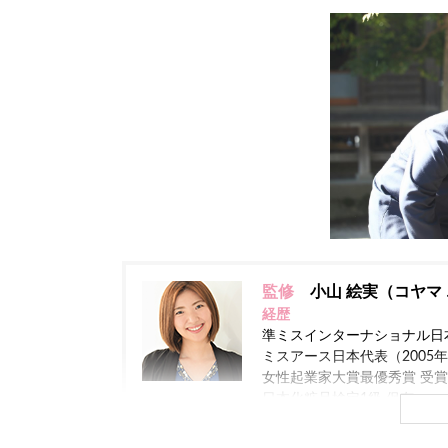
監修
小山 絵実（コヤマ 
経歴
準ミスインターナショナル日本
ミスアース日本代表（2005
女性起業家大賞最優秀賞 受賞（
日本化粧品検定1級 保有
現在