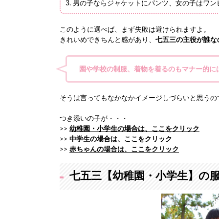
3. 男の子ならジャケットにパンツ、女の子はワ
このように選べば、まず失敗は避けられますよ。
きれいめできちんと感があり、
七五三の主役が誰な
園や学校の制服、着物を着るのもマナー的に
そうは言ってもなかなかイメージしづらいと思うの
つき添いの子が・・・
>>
幼稚園・小学生の場合は、ここをクリック
>>
中学生の場合は、ここをクリック
>>
赤ちゃんの場合は、ここをクリック
七五三【幼稚園・小学生】の