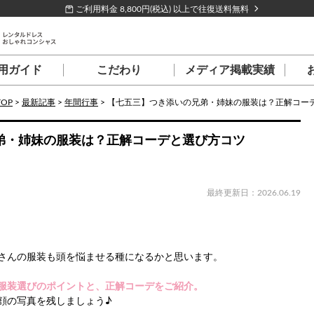
ご利用料金 8,800円(税込) 以上で往復送料無料
用ガイド
こだわり
メディア掲載実績
TOP
>
最新記事
>
年間行事
>
【七五三】つき添いの兄弟・姉妹の服装は？正解コー
弟・姉妹の服装は？正解コーデと選び方コツ
最終更新日：2026.06.19
さんの服装も頭を悩ませる種になるかと思います。
服装選びのポイントと、正解コーデをご紹介。
顔の写真を残しましょう♪