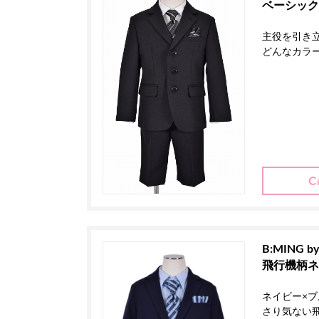
ベーシック
主役を引き
どんなカラ
B:MING b
飛行機柄ネ
ネイビー×
さり気ない