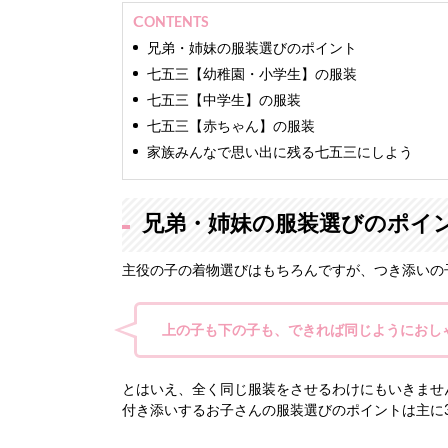
株式会社ミスコンシャス 代表
CONTENTS
業界最大級のインターネット
兄弟・姉妹の服装選びのポイント
います。
七五三【幼稚園・小学生】の服装
ファッションモデルやアパレ
七五三【中学生】の服装
入れを担当。
七五三【赤ちゃん】の服装
TV、新聞をはじめとする10
家族みんなで思い出に残る七五三にしよう
長年の経験と培った専門知識
します。
兄弟・姉妹の服装選びのポイ
主役の子の着物選びはもちろんですが、つき添いの
上の子も下の子も、できれば同じようにおし
とはいえ、全く同じ服装をさせるわけにもいきませ
付き添いするお子さんの服装選びのポイントは主に