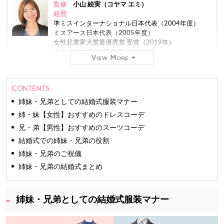
監修
小山 絵実（コヤマ エミ）
経歴
準ミスインターナショナル日本代表（2004年度）
ミスアース日本代表（2005年度）
女性起業家大賞最優秀賞 受賞（2019年）
日本化粧品検定1級 保有
現在
株式会社ミスコンシャス 代表取締役社長（2012年
CONTENTS
～）
業界最大級のインターネット専門
レンタルドレスショ
姉妹・兄弟としての結婚式服装マナー
ップ「おしゃれコンシャス」
を運営しています。
姉・妹【女性】おすすめのドレスコーデ
兄・弟【男性】おすすめのスーツコーデ
ファッションモデルやアパレルバイヤーの経験もあ
り、おしゃれコンシャスでは主に商品の仕入れを担
結婚式での姉妹・兄弟の役割
当。
姉妹・兄弟のご祝儀
TV、新聞をはじめとする100を超えるメディアに出演
しています。
姉妹・兄弟の結婚式まとめ
長年の経験と培った専門知識をもとに、信頼できるマ
ナー・ファッション・美の情報をお届けします。
姉妹・兄弟としての結婚式服装マナー