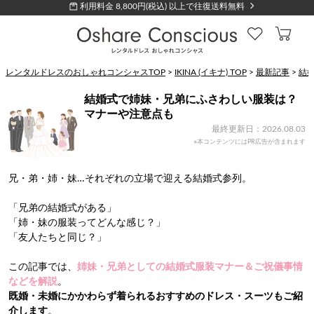
利用料金 8,800円(税込) 以上で往復送料無料
レンタルドレスのおしゃれコンシャスTOP
>
IKINA (イキナ) TOP
>
最新記事
>
結
結婚式で姉妹・兄弟にふさわしい服装は？
マナーや注意点も
最終更新日：2026.08.03
※本コンテンツにはPR広告が含まれます
兄・弟・姉・妹…それぞれの立場で迎える結婚式参列。
「兄弟の結婚式がある」
「姉・妹の服装ってどんな感じ？」
「友人たちと同じ？」
この記事では、
姉妹・兄弟としての結婚式服装マナー＆ご祝儀事情
などを解説
。
既婚・未婚にかかわらず着られるおすすめのドレス・スーツもご紹
介します
。