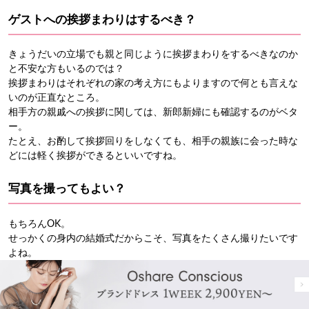
ゲストへの挨拶まわりはするべき？
きょうだいの立場でも親と同じように挨拶まわりをするべきなのか
と不安な方もいるのでは？
挨拶まわりはそれぞれの家の考え方にもよりますので何とも言えな
いのが正直なところ。
相手方の親戚への挨拶に関しては、新郎新婦にも確認するのがベタ
ー。
たとえ、お酌して挨拶回りをしなくても、相手の親族に会った時な
どには軽く挨拶ができるといいですね。
写真を撮ってもよい？
もちろんOK。
せっかくの身内の結婚式だからこそ、写真をたくさん撮りたいです
よね。
プロのカメラマンさんもいるとは思いますが、リラックスした表情
が撮れるのは身内だけ。
親族しか入ることのできない控室での様子を写真や映像に残せるの