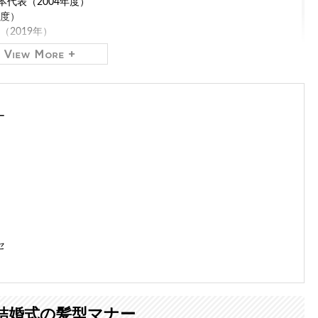
代表（2004年度）
年度）
2019年）
取締役社長（2012年～）
専門
レンタルドレスショップ「おしゃれコンシャス」
を運営して
ー
ルバイヤーの経験もあり、おしゃれコンシャスでは主に商品の仕
0を超えるメディアに出演しています。
をもとに、信頼できるマナー・ファッション・美の情報をお届け
セ
結婚式の髪型マナー