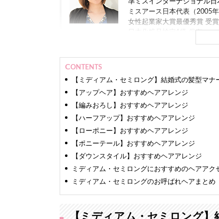
準ミスインターナショナル日本
ミスアース日本代表（2005
女性起業家大賞最優秀賞 受賞（
日本化粧品検定1級 保有
現在
株式会社ミスコンシャス 代表
CONTENTS
業界最大級のインターネット
【ミディアム・セミロング】結婚式の髪型マナ
います。
【アップヘア】おすすめヘアアレンジ
ファッションモデルやアパレ
【編みおろし】おすすめヘアアレンジ
入れを担当。
【ハーフアップ】おすすめヘアアレンジ
TV、新聞をはじめとする10
【ローポニー】おすすめヘアアレンジ
長年の経験と培った専門知識
【ポニーテール】おすすめヘアアレンジ
します。
【ダウンスタイル】おすすめヘアアレンジ
ミディアム・セミロングにおすすめのヘアアク
ミディアム・セミロングのお呼ばれヘアまとめ
【ミディアム・セミロング】