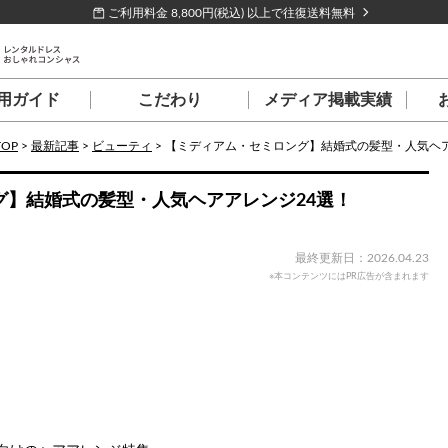
ご利用料金 8,800円(税込) 以上で往復送料無料
用ガイド
こだわり
メディア掲載実績
TOP
>
最新記事
>
ビューティ
>
【ミディアム・セミロング】結婚式の髪型・人気ヘア
グ】結婚式の髪型・人気ヘアアレンジ24選！
最終更新日：2026.04.23
※本コンテンツにはPR広告が含まれます