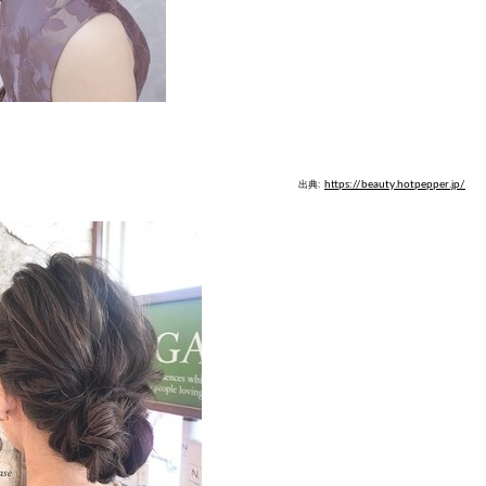
出典:
https://beauty.hotpepper.jp/