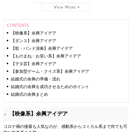
日本化粧品検定1級 保有
現在
株式会社ミスコンシャス 代表取締役社長（2012年
CONTENTS
～）
業界最大級のインターネット専門
レンタルドレスショ
【映像系】余興アイデア
ップ「おしゃれコンシャス」
を運営しています。
【ダンス】余興アイデア
【歌・バンド演奏】余興アイデア
ファッションモデルやアパレルバイヤーの経験もあ
り、おしゃれコンシャスでは主に商品の仕入れを担
【ものまね・お笑い系】余興アイデア
当。
【ヲタ芸】余興アイデア
TV、新聞をはじめとする100を超えるメディアに出演
しています。
【参加型ゲーム・クイズ系】余興アイデア
長年の経験と培った専門知識をもとに、信頼できるマ
結婚式の余興の準備・流れ
ナー・ファッション・美の情報をお届けします。
結婚式の余興を成功させるためのポイント
結婚式の余興まとめ
【映像系】余興アイデア
コロナ禍の後最も人気なのが、感動系からコミカル系まで何でも可