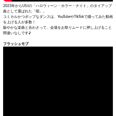
2023年からUSJの「ハロウィーン・ホラー・ナイト」のタイアップ
曲として選ばれた「唱」。
コミカルかつポップなダンスは、YouTubeやTikTokで踊ってみた動画
を上げる人が多数！
賑やかな楽曲と合わさって、会場をお祭りムードに押し上げること
間違いなしです♪
フラッシュモブ