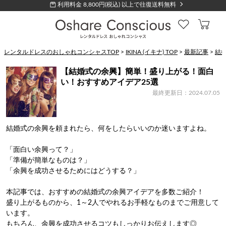
利用料金 8,800円(税込) 以上で往復送料無料
レンタルドレスのおしゃれコンシャスTOP
>
IKINA (イキナ) TOP
>
最新記事
>
結
【結婚式の余興】簡単！盛り上がる！面白
い！おすすめアイデア25選
最終更新日：2024.07.05
結婚式の余興を頼まれたら、何をしたらいいのか迷いますよね。
「面白い余興って？」
「準備が簡単なものは？」
「余興を成功させるためにはどうする？」
本記事では、おすすめの結婚式の余興アイデアを多数ご紹介！
盛り上がるものから、1～2人でやれるお手軽なものまでご用意して
います。
もちろん、余興を成功させるコツもしっかりお伝えします◎