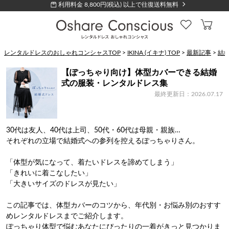
利用料金 8,800円(税込) 以上で往復送料無料
レンタルドレスのおしゃれコンシャスTOP
>
IKINA (イキナ) TOP
>
最新記事
>
結
【ぽっちゃり向け】体型カバーできる結婚
式の服装・レンタルドレス集
最終更新日：2026.07.17
30代は友人、40代は上司、50代・60代は母親・親族…
それぞれの立場で結婚式への参列を控えるぽっちゃりさん。
「体型が気になって、着たいドレスを諦めてしまう」
「きれいに着こなしたい」
「大きいサイズのドレスが見たい」
この記事では、体型カバーのコツから、年代別・お悩み別のおすす
めレンタルドレスまでご紹介します。
ぽっちゃり体型で悩むあなたにぴったりの一着がきっと見つかりま