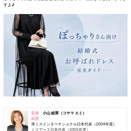
すよ♪
監修
小山 絵実（コヤマ エミ）
経歴
準ミスインターナショナル日本代表（2004年度）
ミスアース日本代表（2005年度）