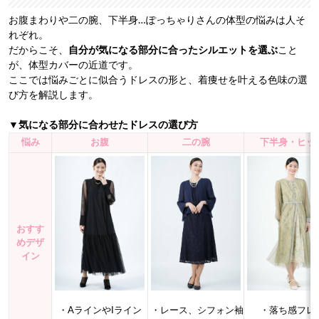
お腹まわりや二の腕、下半身…ぽっちゃりさんの体型の悩みは人そ
れぞれ。
だからこそ、
自分が気になる部分に合ったシルエットを選ぶ
こと
が、体型カバーの近道です。
ここでは悩みごとに似合うドレスの形と、着痩せを叶える色味の選
び方を解説します。
▼気になる部分に合わせたドレスの選び方
悩み
お腹
二の腕
下半身・ヒッ
おすす
めデザ
イン
・AラインやIライン
・レース、シフォン袖
・落ち感フレ