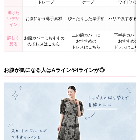
・ドレープ
・ケープ
・ワイドパン
避けた
いデザ
お腹に沿う薄手素材
ぴったりした厚手袖
ハリの強すぎる
イン
二の腕カバーに
下半身カバー
詳しく
お腹カバーにおすすめ
おすすめの
おすすめの
見る
のドレスはこちら
ドレスはこちら
ドレスはこち
お腹が気になる人はAラインやIラインが◎