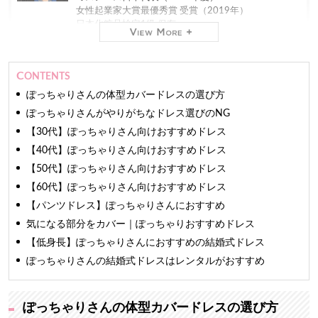
女性起業家大賞最優秀賞 受賞（2019年）
日本化粧品検定1級 保有
現在
株式会社ミスコンシャス 代表取締役社長（2012年
CONTENTS
～）
業界最大級のインターネット専門
レンタルドレスショ
ぽっちゃりさんの体型カバードレスの選び方
ップ「おしゃれコンシャス」
を運営しています。
ぽっちゃりさんがやりがちなドレス選びのNG
【30代】ぽっちゃりさん向けおすすめドレス
ファッションモデルやアパレルバイヤーの経験もあ
り、おしゃれコンシャスでは主に商品の仕入れを担
【40代】ぽっちゃりさん向けおすすめドレス
当。
【50代】ぽっちゃりさん向けおすすめドレス
TV、新聞をはじめとする100を超えるメディアに出演
しています。
【60代】ぽっちゃりさん向けおすすめドレス
長年の経験と培った専門知識をもとに、信頼できるマ
【パンツドレス】ぽっちゃりさんにおすすめ
ナー・ファッション・美の情報をお届けします。
気になる部分をカバー｜ぽっちゃりおすすめドレス
【低身長】ぽっちゃりさんにおすすめの結婚式ドレス
ぽっちゃりさんの結婚式ドレスはレンタルがおすすめ
ぽっちゃりさんの体型カバードレスの選び方