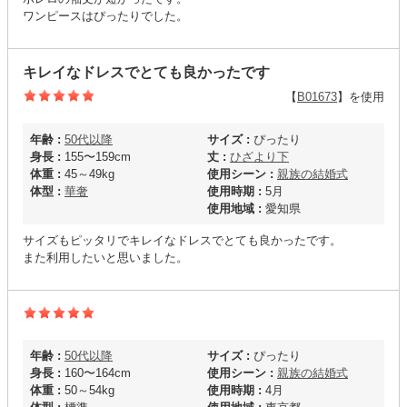
ワンピースはぴったりでした。
キレイなドレスでとても良かったです
【
B01673
】を使用
年齢 :
50代以降
サイズ :
ぴったり
身長 :
155〜159cm
丈 :
ひざより下
体重 :
45～49kg
使用シーン :
親族の結婚式
体型 :
華奢
使用時期 :
5月
使用地域 :
愛知県
サイズもピッタリでキレイなドレスでとても良かったです。
また利用したいと思いました。
年齢 :
50代以降
サイズ :
ぴったり
身長 :
160〜164cm
使用シーン :
親族の結婚式
体重 :
50～54kg
使用時期 :
4月