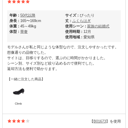
年齢 :
50代以降
サイズ :
ぴったり
身長 :
165〜169cm
丈 :
ふくらはぎ
体重 :
45～49kg
使用シーン :
親族の結婚式
体型 :
華奢
使用時期 :
12月
使用地域 :
愛知県
モデルさんが私と同じような体型なので、注文しやすかったです。
想像通りの品物でした。
サイトは、目移りするので、選ぶのに時間がかかりました。
シーン別、サイズ別など絞り込めるので便利でした。
返却方法も便利で助かります。
【一緒に注文した商品】
Climb
【
B01673
】を使用