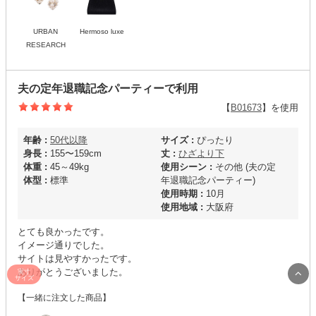
URBAN
Hermoso luxe
RESEARCH
夫の定年退職記念パーティーで利用
【
B01673
】を使用
年齢 :
50代以降
サイズ :
ぴったり
身長 :
155〜159cm
丈 :
ひざより下
体重 :
45～49kg
使用シーン :
その他 (夫の定
体型 :
標準
年退職記念パーティー)
使用時期 :
10月
使用地域 :
大阪府
とても良かったです。
イメージ通りでした。
サイトは見やすかったです。
ありがとうございました。
実寸
サイズ
【一緒に注文した商品】