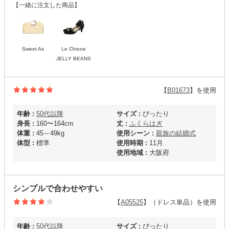
【一緒に注文した商品】
Sweet As
Le Chione
JELLY BEANS
【
B01673
】を使用
年齢 :
50代以降
サイズ :
ぴったり
身長 :
160〜164cm
丈 :
ふくらはぎ
体重 :
45～49kg
使用シーン :
親族の結婚式
体型 :
標準
使用時期 :
11月
使用地域 :
大阪府
シンプルで合わせやすい
【
A05525
】（ドレス単品）を使用
年齢 :
50代以降
サイズ :
ぴったり