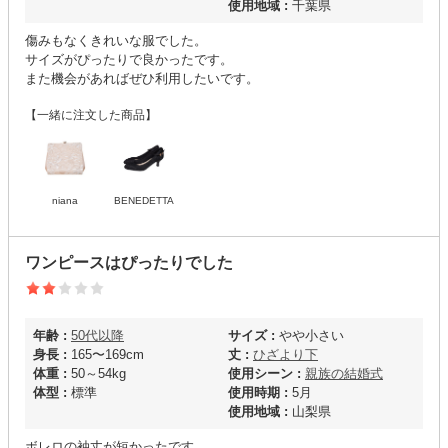
使用地域 :
千葉県
傷みもなくきれいな服でした。
サイズがぴったりで良かったです。
また機会があればぜひ利用したいです。
【一緒に注文した商品】
niana
BENEDETTA
ワンピースはぴったりでした
年齢 :
50代以降
サイズ :
やや小さい
身長 :
165〜169cm
丈 :
ひざより下
体重 :
50～54kg
使用シーン :
親族の結婚式
体型 :
標準
使用時期 :
5月
使用地域 :
山梨県
ボレロの袖丈が短かったです。