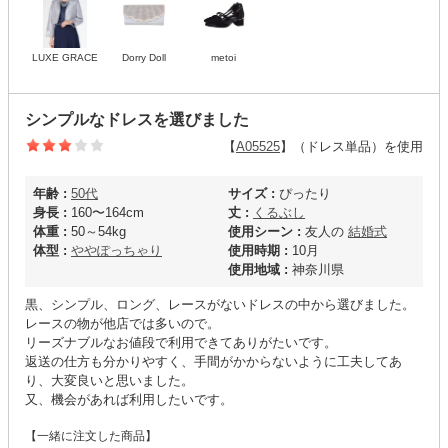
LUXE GRACE
Dorry Doll
metoi
シンプルなドレスを選びました
【
A05525
】（ドレス単品）を使用
年齢 :
50代
サイズ :
ぴったり
身長 :
160〜164cm
丈 :
くるぶし
体重 :
50～54kg
使用シーン :
友人の
結婚式
体型 :
ややぽっちゃり
使用時期 :
10月
使用地域 :
神奈川県
黒、シンプル、ロング、レースがないドレスの中から選びました。
レースの物が他店では多いので。
リーズナブルなお値段で利用できてありがたいです。
返送の仕方も分かりやすく、手間がかからないように工夫してあ
り、大変良いと思いました。
又、機会があれば利用したいです。
【一緒に注文した商品】