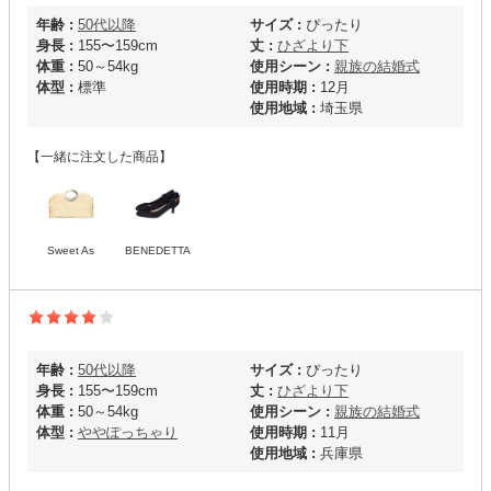
年齢 :
50代以降
サイズ :
ぴったり
身長 :
155〜159cm
丈 :
ひざより下
体重 :
50～54kg
使用シーン :
親族の結婚式
体型 :
標準
使用時期 :
12月
使用地域 :
埼玉県
【一緒に注文した商品】
Sweet As
BENEDETTA
年齢 :
50代以降
サイズ :
ぴったり
身長 :
155〜159cm
丈 :
ひざより下
体重 :
50～54kg
使用シーン :
親族の結婚式
体型 :
ややぽっちゃり
使用時期 :
11月
使用地域 :
兵庫県