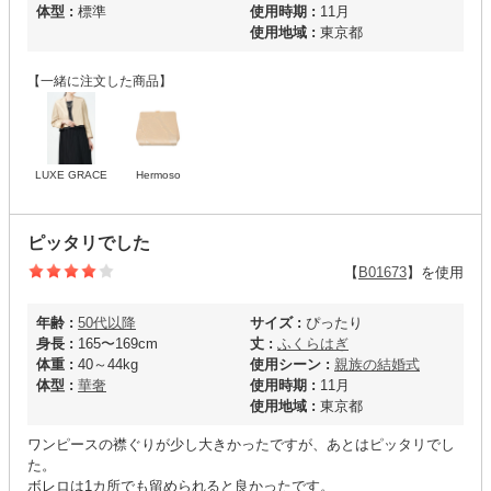
体型 :
標準
使用時期 :
11月
使用地域 :
東京都
【一緒に注文した商品】
LUXE GRACE
Hermoso
ピッタリでした
【
B01673
】を使用
年齢 :
50代以降
サイズ :
ぴったり
身長 :
165〜169cm
丈 :
ふくらはぎ
体重 :
40～44kg
使用シーン :
親族の結婚式
体型 :
華奢
使用時期 :
11月
使用地域 :
東京都
ワンピースの襟ぐりが少し大きかったですが、あとはピッタリでし
た。
ボレロは1カ所でも留められると良かったです。