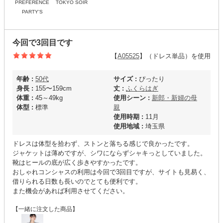
PREFERENCE
TOKYO SOIR
PARTY'S
今回で3回目です
【
A05525
】（ドレス単品）を使用
年齢 :
50代
サイズ :
ぴったり
身長 :
155〜159cm
丈 :
ふくらはぎ
体重 :
45～49kg
使用シーン :
新郎・新婦の母
体型 :
標準
親
使用時期 :
11月
使用地域 :
埼玉県
ドレスは体型を拾わず、ストンと落ちる感じで良かったです。
ジャケットは薄めですが、シワにならずシャキっとしていました。
靴はヒールの底が広く歩きやすかったです。
おしゃれコンシャスの利用は今回で3回目ですが、サイトも見易く、
借りられる日数も長いのでとても便利です。
また機会があれば利用させてください。
【一緒に注文した商品】