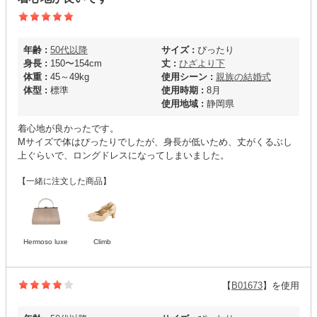
年齢 :
50代以降
サイズ :
ぴったり
身長 :
150〜154cm
丈 :
ひざより下
体重 :
45～49kg
使用シーン :
親族の結婚式
体型 :
標準
使用時期 :
8月
使用地域 :
静岡県
着心地が良かったです。
Mサイズで体はぴったりでしたが、身長が低いため、丈がくるぶし
上ぐらいで、ロングドレスになってしまいました。
【一緒に注文した商品】
Hermoso luxe
Climb
【
B01673
】を使用