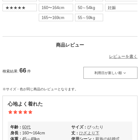
★★★★★
160〜164cm
50～54kg
妊娠
165〜169cm
55～59kg
商品レビュー
レビューを書く
66
検索結果:
件
利用日が新しい順
※サイズ・色が同じ商品のレビューとなります。
心地よく着れた
年齢 :
60代
サイズ :
ぴったり
身長 :
160〜164cm
丈 :
ひざより下
体重 :
45～49kg
使用シーン :
親族の結婚式