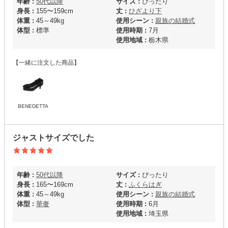
年齢 :
50代以降
サイズ :
ぴったり
身長 :
155〜159cm
丈 :
ひざより下
体重 :
45～49kg
使用シーン :
親族の結婚式
体型 :
標準
使用時期 :
7月
使用地域 :
栃木県
【一緒に注文した商品】
BENEDETTA
ジャストサイズでした
年齢 :
50代以降
サイズ :
ぴったり
身長 :
165〜169cm
丈 :
ふくらはぎ
体重 :
45～49kg
使用シーン :
親族の結婚式
体型 :
華奢
使用時期 :
6月
使用地域 :
埼玉県