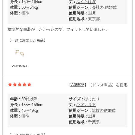
身長 :
160〜164cm
丈 :
ふくらはぎ
体重 :
50～54kg
使用シーン :
会社の
結婚式
体型 :
標準
使用時期 :
11月
使用地域 :
東京都
標準的な服装がしたかったので、フィットしていました。
【一緒に注文した商品】
VIWOMINA
【
A05525
】（ドレス単品）を使用
年齢 :
50代以降
サイズ :
ぴったり
身長 :
155〜159cm
丈 :
ひざより下
体重 :
45～49kg
使用シーン :
親族の結婚式
体型 :
標準
使用時期 :
11月
使用地域 :
千葉県