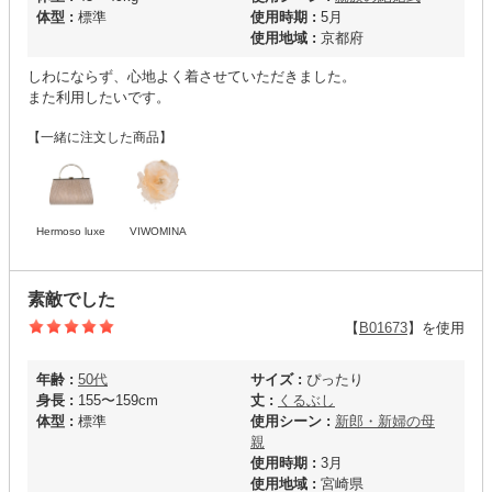
体型 :
標準
使用時期 :
5月
使用地域 :
京都府
しわにならず、心地よく着させていただきました。
また利用したいです。
【一緒に注文した商品】
Hermoso luxe
VIWOMINA
素敵でした
【
B01673
】を使用
年齢 :
50代
サイズ :
ぴったり
身長 :
155〜159cm
丈 :
くるぶし
体型 :
標準
使用シーン :
新郎・新婦の母
親
使用時期 :
3月
使用地域 :
宮崎県