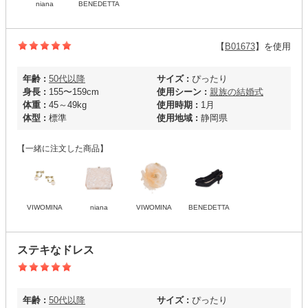
niana
BENEDETTA
【
B01673
】を使用
年齢 :
50代以降
サイズ :
ぴったり
身長 :
155〜159cm
使用シーン :
親族の結婚式
体重 :
45～49kg
使用時期 :
1月
体型 :
標準
使用地域 :
静岡県
【一緒に注文した商品】
VIWOMINA
niana
VIWOMINA
BENEDETTA
ステキなドレス
年齢 :
50代以降
サイズ :
ぴったり