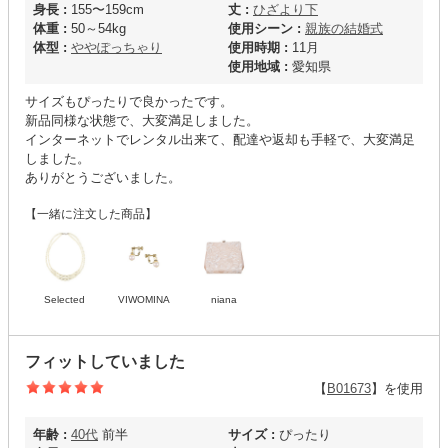
身長 :
155〜159cm
丈 :
ひざより下
体重 :
50～54kg
使用シーン :
親族の結婚式
体型 :
ややぽっちゃり
使用時期 :
11月
使用地域 :
愛知県
サイズもぴったりで良かったです。
新品同様な状態で、大変満足しました。
インターネットでレンタル出来て、配達や返却も手軽で、大変満足
しました。
ありがとうございました。
【一緒に注文した商品】
Selected
VIWOMINA
niana
フィットしていました
【
B01673
】を使用
年齢 :
40代
前半
サイズ :
ぴったり