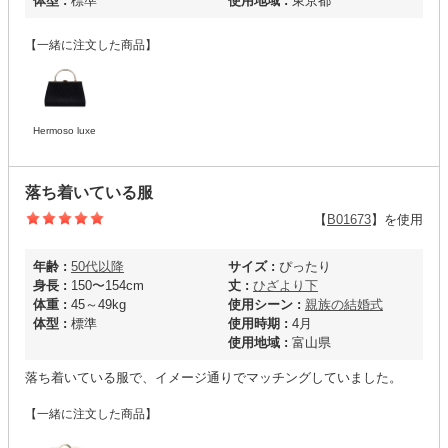
体型 :
標準
使用地域 :
東京都
【一緒に注文した商品】
Hermoso luxe
落ち着いている服
【
B01673
】を使用
年齢 :
50代以降
サイズ :
ぴったり
身長 :
150〜154cm
丈 :
ひざより下
体重 :
45～49kg
使用シーン :
親族の結婚式
体型 :
標準
使用時期 :
4月
使用地域 :
富山県
落ち着いている服で、イメージ通りでマッチングしていました。
【一緒に注文した商品】