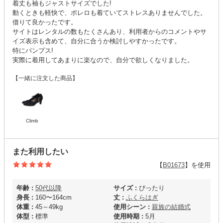
着丈も袖もジャストサイズでした!
動くときも軽快で、ボレロも着ていてストレスありませんでした。
借りて良かったです。
サイトはレンタルの数もたくさんあり、利用者からのコメントやサ
イズ表示も含めて、自分に合うか検討しやすかったです。
特にパンプス!
実際に着用してあまりに楽なので、自分で欲しくなりました。
【一緒に注文した商品】
Climb
また利用したい
【
B01673
】を使用
年齢 :
50代以降
サイズ :
ぴったり
身長 :
160〜164cm
丈 :
ふくらはぎ
体重 :
45～49kg
使用シーン :
親族の結婚式
体型 :
標準
使用時期 :
5月