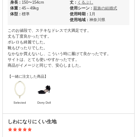
身長 :
150〜154cm
丈 :
くるぶし
体重 :
45～49kg
使用シーン :
親族の結婚式
体型 :
標準
使用時期 :
1月
使用地域 :
神奈川県
このお値段で、ステキなドレスで大満足です。
丈も丁度良かったです。
ボレロも綺麗でした。
靴もぴったりでした。
なかなか買えないし、こういう時に履けて良かったです。
サイトは、とても使いやすかったです。
商品がイメージと同じで、安心しました。
【一緒に注文した商品】
Selected
Dorry Doll
しわになりにくい生地