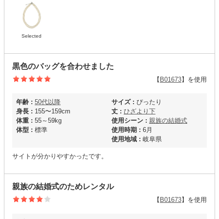
Selected
黒色のバッグを合わせました
【
B01673
】を使用
年齢 :
50代以降
サイズ :
ぴったり
身長 :
155〜159cm
丈 :
ひざより下
体重 :
55～59kg
使用シーン :
親族の結婚式
体型 :
標準
使用時期 :
6月
使用地域 :
岐阜県
サイトが分かりやすかったです。
親族の結婚式のためレンタル
【
B01673
】を使用