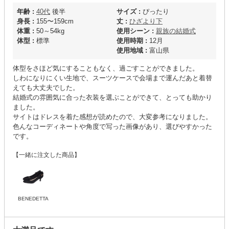
年齢 :
40代
後半
サイズ :
ぴったり
身長 :
155〜159cm
丈 :
ひざより下
体重 :
50～54kg
使用シーン :
親族の結婚式
体型 :
標準
使用時期 :
12月
使用地域 :
富山県
体型をさほど気にすることもなく、過ごすことができました。
しわになりにくい生地で、スーツケースで会場まで運んだあと着替
えても大丈夫でした。
結婚式の雰囲気に合った衣装を選ぶことができて、とっても助かり
ました。
サイトはドレスを着た感想が読めたので、大変参考になりました。
色んなコーディネートや角度で写った画像があり、選びやすかった
です。
【一緒に注文した商品】
BENEDETTA