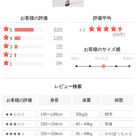
お客様の評価
評価平均
43件
5
4.5
(66件)
13件
4
7件
3
お客様のサイズ感
3件
2
小さい
ぴったり
大きい
0件
1
レビュー検索
お客様の評価
身長
体重
体型
★★☆☆☆
145〜149cm
30kg台
標準
★★★☆☆
150〜154cm
40～44kg
華奢
★★★★☆
155〜159cm
45～49kg
ややぽっちゃり