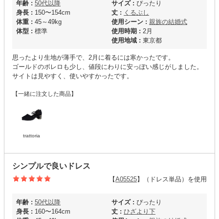
年齢 :
50代以降
サイズ :
ぴったり
身長 :
150〜154cm
丈 :
くるぶし
体重 :
45～49kg
使用シーン :
親族の結婚式
体型 :
標準
使用時期 :
2月
使用地域 :
東京都
思ったより生地が薄手で、2月に着るには寒かったです。
ゴールドのボレロも少し、値段にわりに安っぽい感じがしました。
サイトは見やすく、使いやすかったです。
【一緒に注文した商品】
trattoria
シンプルで良いドレス
【
A05525
】（ドレス単品）を使用
年齢 :
50代以降
サイズ :
ぴったり
身長 :
160〜164cm
丈 :
ひざより下