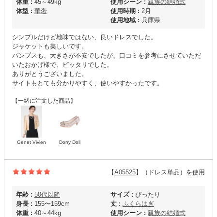
体重 :
45～49kg
使用シーン :
親族の結婚式
体型 :
華奢
使用時期 :
2月
使用地域 :
兵庫県
シンプルだけど地味ではない、良いドレスでした。
ジャケットも美しいです。
パンプスも、大きさが不安でしたが、口コミを参考にさせていただ
いたおかげ様で、ピッタリでした。
ありがとうございました。
サイトもとても分かりやすく、使いやすかったです。
【一緒に注文した商品】
Genet Vivien
Dorry Doll
【
A05525
】（ドレス単品）を使用
年齢 :
50代以降
サイズ :
ぴったり
身長 :
155〜159cm
丈 :
ふくらはぎ
体重 :
40～44kg
使用シーン :
親族の結婚式