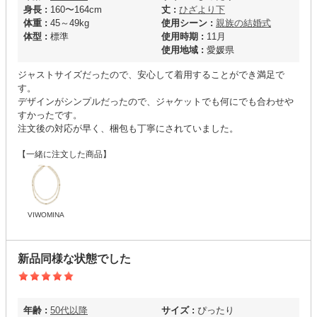
身長 :
160〜164cm
丈 :
ひざより下
体重 :
45～49kg
使用シーン :
親族の結婚式
体型 :
標準
使用時期 :
11月
使用地域 :
愛媛県
ジャストサイズだったので、安心して着用することができ満足で
す。
デザインがシンプルだったので、ジャケットでも何にでも合わせや
すかったです。
注文後の対応が早く、梱包も丁寧にされていました。
【一緒に注文した商品】
VIWOMINA
新品同様な状態でした
年齢 :
50代以降
サイズ :
ぴったり