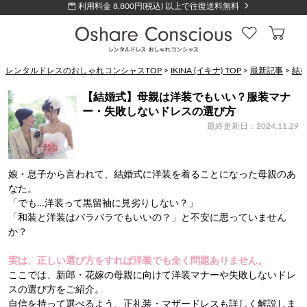
利用料金 8,800円(税込) 以上で往復送料無料
レンタルドレスのおしゃれコンシャスTOP
>
IKINA (イキナ) TOP
>
最新記事
>
結
【結婚式】母親は洋装でもいい？服装マナ
ー・失敗しないドレスの選び方
最終更新日：2024.11.29
娘・息子から言われて、結婚式に洋装を着ることになった母親のあ
なた。
「でも…洋装って黒留袖に見劣りしない？」
「和装と洋装はバラバラでもいいの？」と不安に思っていません
か？
実は、正しい選び方をすれば洋装でも全く問題ありません。
ここでは、新郎・花嫁の母親に向けて洋装マナーや失敗しないドレ
スの選び方をご紹介。
自信を持って選べるよう、正礼装・マザードレスも詳しく解説しま