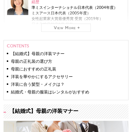
経歴
準ミスインターナショナル日本代表（2004年度）
ミスアース日本代表（2005年度）
女性起業家大賞最優秀賞 受賞（2019年）
日本化粧品検定1級 保有
現在
株式会社ミスコンシャス 代表取締役社長（2012年
CONTENTS
～）
業界最大級のインターネット専門
レンタルドレスショ
【結婚式】母親の洋装マナー
ップ「おしゃれコンシャス」
を運営しています。
母親の正礼装の選び方
母親におすすめの正礼装
ファッションモデルやアパレルバイヤーの経験もあ
り、おしゃれコンシャスでは主に商品の仕入れを担
洋装を華やかにするアクセサリー
当。
洋装に合う髪型・メイクは？
TV、新聞をはじめとする100を超えるメディアに出演
しています。
結婚式・母親の服装はレンタルがおすすめ
長年の経験と培った専門知識をもとに、信頼できるマ
ナー・ファッション・美の情報をお届けします。
【結婚式】母親の洋装マナー