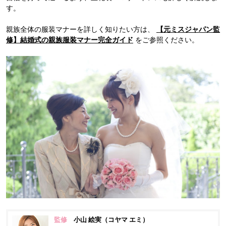
す。
親族全体の服装マナーを詳しく知りたい方は、
【元ミスジャパン監
修】結婚式の親族服装マナー完全ガイド
をご参照ください。
監修
小山 絵実（コヤマ エミ）