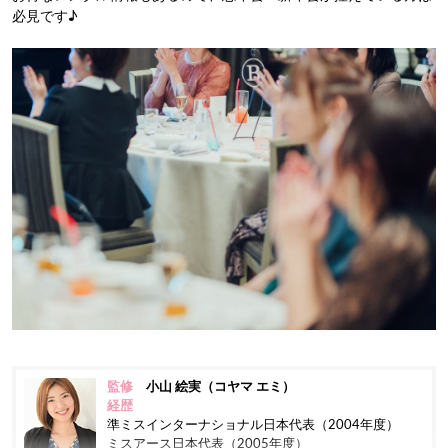
必見です♪
監修
小山 絵実（コヤマ エミ）
経歴
準ミスインターナショナル日本代表（2004年度）
ミスアース日本代表（2005年度）