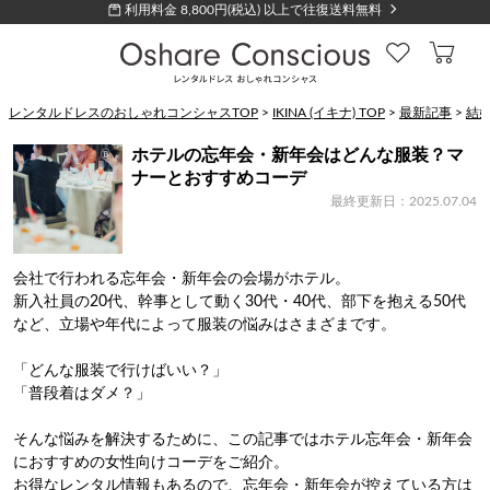
利用料金 8,800円(税込) 以上で往復送料無料
レンタルドレスのおしゃれコンシャスTOP
>
IKINA (イキナ) TOP
>
最新記事
>
結
ホテルの忘年会・新年会はどんな服装？マ
ナーとおすすめコーデ
最終更新日：2025.07.04
会社で行われる忘年会・新年会の会場がホテル。
新入社員の20代、幹事として動く30代・40代、部下を抱える50代
など、立場や年代によって服装の悩みはさまざまです。
「どんな服装で行けばいい？」
「普段着はダメ？」
そんな悩みを解決するために、この記事ではホテル忘年会・新年会
におすすめの女性向けコーデをご紹介。
お得なレンタル情報もあるので、忘年会・新年会が控えている方は