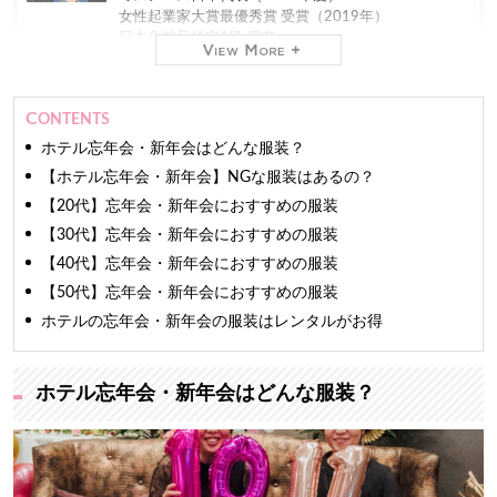
女性起業家大賞最優秀賞 受賞（2019年）
日本化粧品検定1級 保有
現在
株式会社ミスコンシャス 代表取締役社長（2012年
CONTENTS
～）
業界最大級のインターネット専門
レンタルドレスショ
ホテル忘年会・新年会はどんな服装？
ップ「おしゃれコンシャス」
を運営しています。
【ホテル忘年会・新年会】NGな服装はあるの？
【20代】忘年会・新年会におすすめの服装
ファッションモデルやアパレルバイヤーの経験もあ
り、おしゃれコンシャスでは主に商品の仕入れを担
【30代】忘年会・新年会におすすめの服装
当。
【40代】忘年会・新年会におすすめの服装
TV、新聞をはじめとする100を超えるメディアに出演
しています。
【50代】忘年会・新年会におすすめの服装
長年の経験と培った専門知識をもとに、信頼できるマ
ホテルの忘年会・新年会の服装はレンタルがお得
ナー・ファッション・美の情報をお届けします。
ホテル忘年会・新年会はどんな服装？