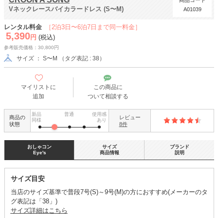
商品コード
Vネックレースバイカラードレス (S〜M)
A01039
レンタル料金
［2泊3日〜6泊7日まで同一料金］
5,390
円
(税込)
参考販売価格：30,800円
サイズ ： S〜M （タグ表記 : 38）
マイリストに
この商品に
追加
ついて相談する
新品
普通
使用感
商品の
レビュー
同様
あり
状態
8件
おしゃコン
サイズ
ブランド
Eye's
商品情報
説明
サイズ目安
当店のサイズ基準で普段7号(S)～9号(M)の方におすすめ(メーカーのタ
グ表記は「38」)
サイズ詳細はこちら