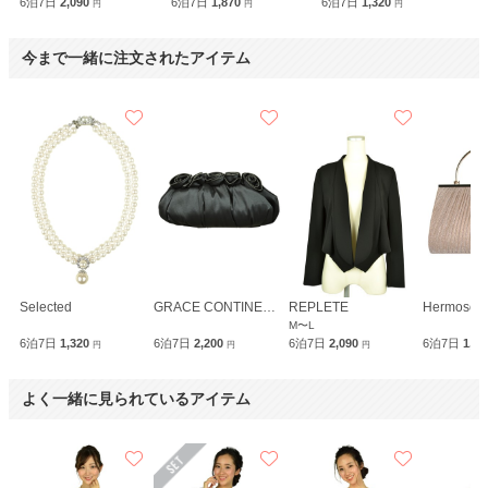
6泊7日
2,090
6泊7日
1,870
6泊7日
1,320
円
円
円
今まで一緒に注文されたアイテム
Selected
GRACE CONTINENTAL
REPLETE
Hermoso l
M〜L
6泊7日
1,320
6泊7日
2,200
6泊7日
2,090
6泊7日
1,9
円
円
円
よく一緒に見られているアイテム