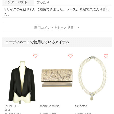
アンダーバスト
ぴったり
【一緒に注文した商品】
Sサイズの私はきれいに着用できました。レースが素敵で気に入りまし
た。
Selected
REPLETE
着用コメントをもっと見る
アラサーでも着られた
コーディネートで使用しているアイテム
【
A01040
】を使用
年齢 :
20代
後半
サイズ :
やや大きい
身長 :
150〜154cm
丈 :
ひざ丈
体重 :
40～44kg
使用シーン :
友人の
結婚式
体型 :
華奢
使用時期 :
5月
使用地域 :
京都府
黒とピンクで可愛くなりすぎず、アラサーでも着られた。
(サイトの感想)好みや値段で検索出来て、すぐに好みのドレスを決められ
た。
REPLETE
mebelle muse
Selected
M〜L