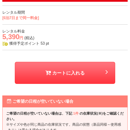
おすすめシーン
レンタル期間
[6泊7日まで同一料金]
結婚式、二次会、謝恩会、成人式、同窓会、パーティー、お食事会、
デートなど
レンタル料金
5,390
円
(税込)
獲得予定ポイント
53
pt
カートに入れる
ご希望の日程が空いていない場合
ご希望の日程が空いていない場合は、下記
1件
の在庫状況(※)をご確認くだ
さい。
※サイズや色が同じ商品の在庫状況です。商品の状態（新品同様～使用感
あり）は異なる場合があります。