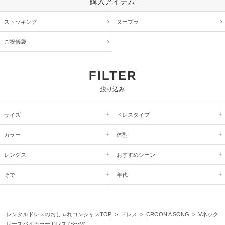
購入アイテム
ストッキング
ヌーブラ
ご祝儀袋
FILTER
絞り込み
サイズ
ドレスタイプ
カラー
体型
レングス
おすすめシーン
そで
年代
レンタルドレスのおしゃれコンシャスTOP
>
ドレス
>
CROON A SONG
> Vネック
レースバイカラードレス (S〜M)