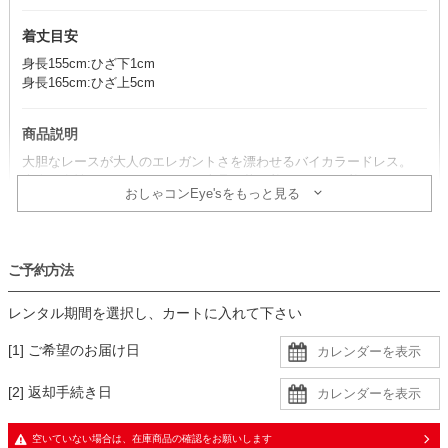
着丈目安
身長155cm:ひざ下1cm
身長165cm:ひざ上5cm
商品説明
大胆なレースが大人のエレガントさを漂わせるバイカラードレス。
大人の女性におすすめしたい、上品で落ち着きのある一着。
おしゃコンEye'sをもっと見る
コーデのポイント
スカートのカラーと合わせたブラック羽織を合わせると、装いがぐっ
ご予約方法
と引き締まります。
小物はアイボリー系でまとめると、柔らかく女性らしい雰囲気になり
レンタル期間を選択し、カートに入れて下さい
おすすめ。
[1] ご希望のお届け日
生地
[2] 返却手続き日
・トップスは厚手の大判なレース生地に同色裏地の二枚重ねで、袖に
透け感あり
・スカートは程良い光沢感のある柔らかな生地に同色裏地の二枚重ね
空いていない場合は、在庫商品の確認をお願いします