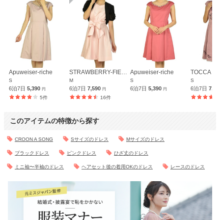
Apuweiser-riche
STRAWBERRY-FIELDS
Apuweiser-riche
TOCCA
S
M
S
S
6泊7日
5,390
6泊7日
7,590
6泊7日
5,390
6泊7日
7,5
円
円
円
5件
16件
このアイテムの特徴から探す
CROON A SONG
Sサイズのドレス
Mサイズのドレス
ブラックドレス
ピンクドレス
ひざ丈のドレス
ミニ袖〜半袖のドレス
ヘアセット後の着用OKのドレス
レースのドレス