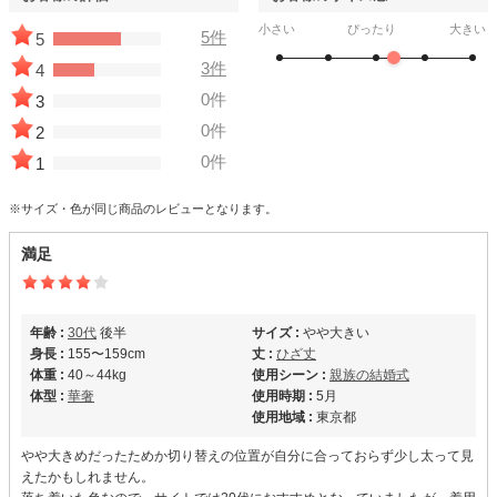
小さい
ぴったり
大きい
5件
5
3件
4
0件
3
0件
2
0件
1
※サイズ・色が同じ商品のレビューとなります。
満足
年齢 :
30代
後半
サイズ :
やや大きい
身長 :
155〜159cm
丈 :
ひざ丈
体重 :
40～44kg
使用シーン :
親族の結婚式
体型 :
華奢
使用時期 :
5月
使用地域 :
東京都
やや大きめだったためか切り替えの位置が自分に合っておらず少し太って見
えたかもしれません。