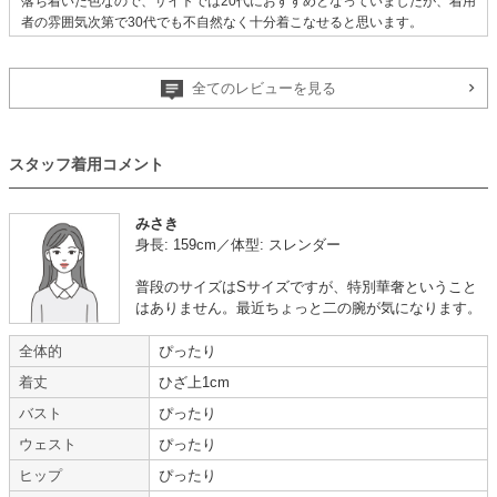
落ち着いた色なので、サイトでは20代におすすめとなっていましたが、着用
者の雰囲気次第で30代でも不自然なく十分着こなせると思います。
サイトも分かりやすいと思います。
【一緒に注文した商品】
全てのレビューを見る
スタッフ着用コメント
Han-nari
Climb
みさき
身長: 159cm／体型: スレンダー
結婚式で着用
【
A01040
】を使用
普段のサイズはSサイズですが、特別華奢ということ
はありません。最近ちょっと二の腕が気になります。
年齢 :
30代
前半
サイズ :
ぴったり
身長 :
160〜164cm
丈 :
ひざ丈
全体的
ぴったり
体重 :
55～59kg
使用シーン :
友人の
結婚式
着丈
ひざ上1cm
体型 :
ややぽっちゃり
使用時期 :
10月
使用地域 :
愛知県
バスト
ぴったり
ウェスト
ぴったり
いつも同じドレスだったのが、違うかわいいに包まれて嬉しかったです。
返却の案内が丁寧で助かりました。
ヒップ
ぴったり