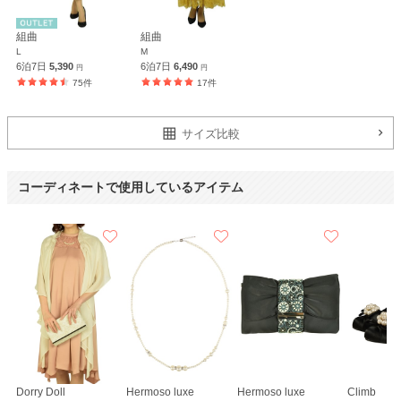
組曲
組曲
L
M
6泊7日
5,390
6泊7日
6,490
円
円
75件
17件
サイズ比較
コーディネートで使用しているアイテム
Dorry Doll
Hermoso luxe
Hermoso luxe
Climb