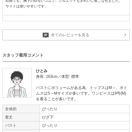
妊婦でも、胸下のゆるいゴムで、シルエットもきれいに着こなせました。
サイトは使いやすいです。
【
A03500
】を使用
全てのレビューを見る
年齢 :
30代
前半
サイズ :
ぴったり
身長 :
155〜159cm
丈 :
ひざより下
体重 :
50～54kg
使用シーン :
友人の
結婚式
体型 :
ややぽっちゃり
使用時期 :
5月
スタッフ着用コメント
使用地域 :
岩手県
ひとみ
【一緒に注文した商品】
身長: 163cm／体型: 標準
バストにボリュームがある為、トップスはM～、ボト
ムスはS～Mサイズが多いです。ワンピースは9号(M)
Hermoso luxe
Hermoso
を着ることが多いです。
全体的
ぴったり
黒色の靴と合わせて着用
着丈
ひざ下
バスト
ぴったり