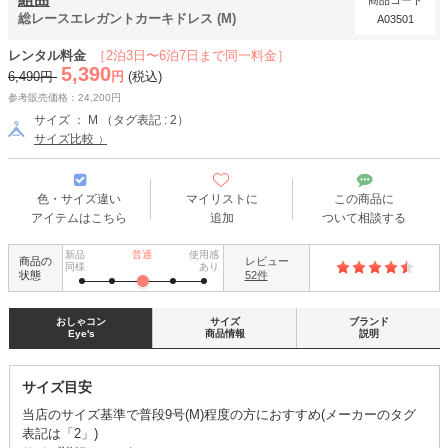
商品コード
総レースエレガントカーキドレス (M)
A03501
レンタル料金
［2泊3日〜6泊7日まで同一料金］
5,390
6,490円
円
(税込)
参考販売価格：24,200円
サイズ ： M （タグ表記 : 2）
サイズ比較
色・サイズ違い
マイリストに
この商品に
アイテムはこちら
追加
ついて相談する
新品
普通
使用感
商品の
レビュー
同様
あり
状態
52件
おしゃコン
サイズ
ブランド
Eye's
商品情報
説明
サイズ目安
当店のサイズ基準で普段9号(M)程度の方におすすめ(メーカーのタグ
表記は「2」)