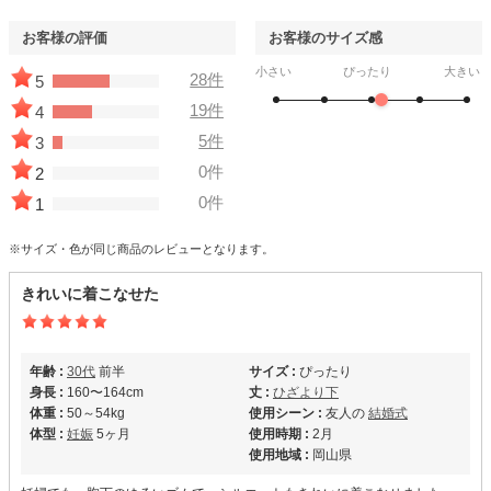
お客様の評価
お客様のサイズ感
小さい
ぴったり
大きい
28件
5
19件
4
5件
3
0件
2
0件
1
※サイズ・色が同じ商品のレビューとなります。
きれいに着こなせた
年齢 :
30代
前半
サイズ :
ぴったり
身長 :
160〜164cm
丈 :
ひざより下
体重 :
50～54kg
使用シーン :
友人の
結婚式
体型 :
妊娠
5ヶ月
使用時期 :
2月
使用地域 :
岡山県