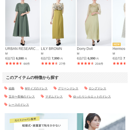
URBAN RESEARCH ROSSO
LILY BROWN
Dorry Doll
Hermoso l
M
M
M
M
6泊7日
6,590
6泊7日
7,990
6泊7日
6,990
6泊7日
7,4
円
円
円
66件
27件
204件
このアイテムの特徴から探す
組曲
Mサイズのドレス
グリーンドレス
ロングドレス
五分〜長袖のドレス
マダムドレス
ゆったりシルエットのドレス
レースのドレス