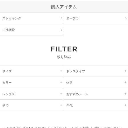
購入アイテム
ストッキング
ヌーブラ
ご祝儀袋
FILTER
絞り込み
サイズ
ドレスタイプ
カラー
体型
レングス
おすすめシーン
そで
年代
レンタルドレスのおしゃれコンシャスTOP
>
ドレス
>
組曲
> 総レースエレガント