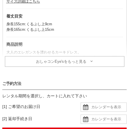
サイズ詳細はこちら
着丈目安
身長155cm:くるぶし上9cm
身長165cm:くるぶし上15cm
商品説明
大人のエレガンスを漂わせるカーキドレス。
ウエストから広がる軽やかなスカートの揺れ感が、歩くたびに優美な
おしゃコンEye'sをもっと見る
存在感を演出します。
コーデのポイント
ご予約方法
ブラック小物をアクセントで取り入れると、上品コーデの完成！
アイボリー系の小物でフェミニンにまとめるのもおすすめです。
レンタル期間を選択し、カートに入れて下さい
透け感があるので、肩紐のないインナーを着用すると安心です。
[1] ご希望のお届け日
生地
[2] 返却手続き日
・レース生地に同色裏地の二枚重ねで、デコルテと背中、袖に透け感
あり