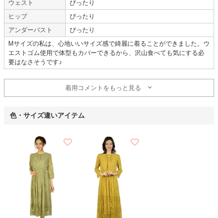
ウェスト
ぴったり
年齢 :
30代
前半
サイズ :
ぴったり
ヒップ
ぴったり
身長 :
150〜154cm
丈 :
ひざより下
体重 :
45～49kg
使用シーン :
友人の
結婚式
アンダーバスト
ぴったり
体型 :
標準
使用時期 :
3月
Mサイズの私は、心地いいサイズ感で綺麗に着ることができました。ウ
使用地域 :
愛知県
エストゴム使用で体型もカバーできるから、沢山食べても気にする必
落ちついたカラーでよかったです
要はなさそうです♪
サイトは見やすく使いやすかったです。
着用コメントをもっと見る
色・サイズ違いアイテム