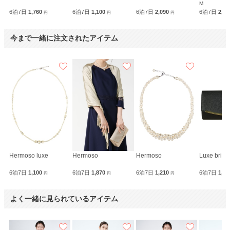
M
6泊7日
1,760
6泊7日
1,100
6泊7日
2,090
6泊7日
2,3
円
円
円
今まで一緒に注文されたアイテム
Hermoso luxe
Hermoso
Hermoso
Luxe brille
6泊7日
1,100
6泊7日
1,870
6泊7日
1,210
6泊7日
1,9
円
円
円
よく一緒に見られているアイテム