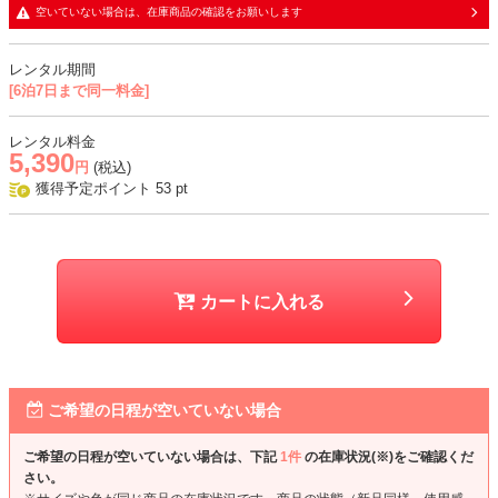
空いていない場合は、在庫商品の確認をお願いします
おすすめシーン
レンタル期間
結婚式、二次会、謝恩会、成人式、同窓会、パーティー、発表会など
[6泊7日まで同一料金]
レンタル料金
5,390
円
(税込)
獲得予定ポイント
53
pt
カートに入れる
ご希望の日程が空いていない場合
ご希望の日程が空いていない場合は、下記
1件
の在庫状況(※)をご確認くだ
さい。