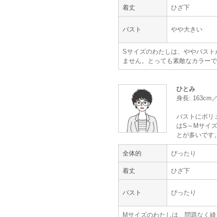
着丈
ひざ下
9.5cmのヒールを履いて床スレス
てしまった。
またバストは小さめなので、パット
バスト
やや大きい
もしくはバストのところが伸縮性の
思う。
Sサイズのわたしは、ややバスト
周りの方から素敵と褒めてもらえた
ません。とっても素敵なカラーで
サイトはとても見やすかった。
【一緒に注文した商品】
ひとみ
身長: 163cm
バストにボリ
はS～Mサイズ
Selected
mebelle muse
とが多いです
全体的
ぴったり
ほめられました
着丈
ひざ下
年齢 :
40代
前半
バスト
ぴったり
身長 :
155〜159cm
体重 :
45～49kg
Mサイズのわたしは、問題なく綺
体型 :
ややぽっちゃり