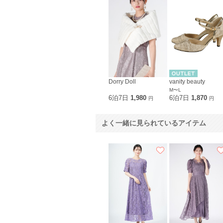
Dorry Doll
vanity beauty
M〜L
6泊7日
1,980
6泊7日
1,870
円
円
よく一緒に見られているアイテム