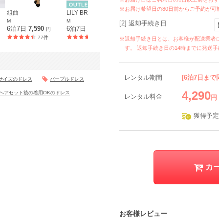
※お届け希望日の80日前からご予約が可
組曲
LILY BROWN
AIMER
M
M
M
[2] 返却手続き日
6泊7日
7,590
6泊7日
6,890
6泊7日
6,590
円
円
円
77件
72件
176件
※返却手続き日とは、お客様が配送業者
す。 返却手続き日の14時までに発送
レンタル期間
[6泊7日まで
サイズのドレス
パープルドレス
4,290
ヘアセット後の着用OKのドレス
レンタル料金
円
獲得予定
カ
お客様レビュー