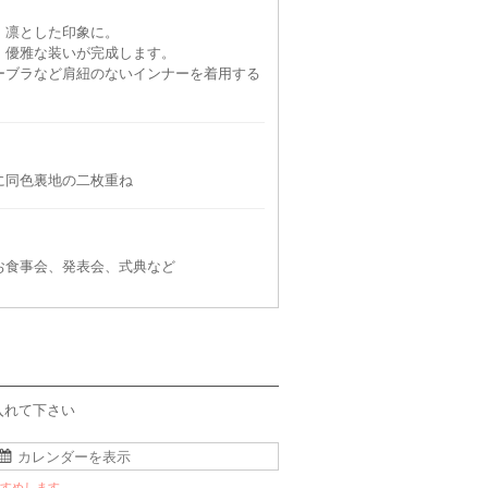
、凛とした印象に。
、優雅な装いが完成します。
ーブラなど肩紐のないインナーを着用する
OIR
Selected
Selected
REPLETE
Sele
に同色裏地の二枚重ね
S〜L
70
6泊7日
1,210
6泊7日
1,320
6泊7日
1,870
6泊
円
円
円
円
お食事会、発表会、式典など
入れて下さい
すすめします。