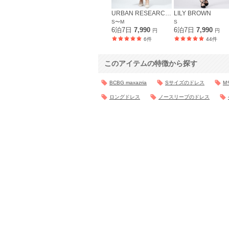
URBAN RESEARCH ROSSO
LILY BROWN
S〜M
S
6泊7日
7,990
6泊7日
7,990
円
円
6件
44件
このアイテムの特徴から探す
BCBG maxazria
Sサイズのドレス
M
ロングドレス
ノースリーブのドレス