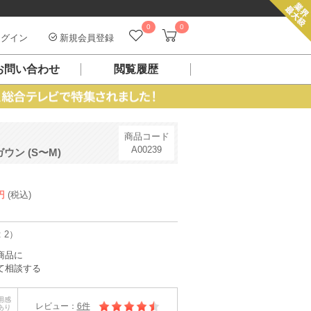
0
0
グイン
新規会員登録
お問い合わせ
閲覧履歴
商品コード
A00239
ン (S〜M)
円
(税込)
 2）
商品に
て相談する
用感
レビュー：
6件
あり