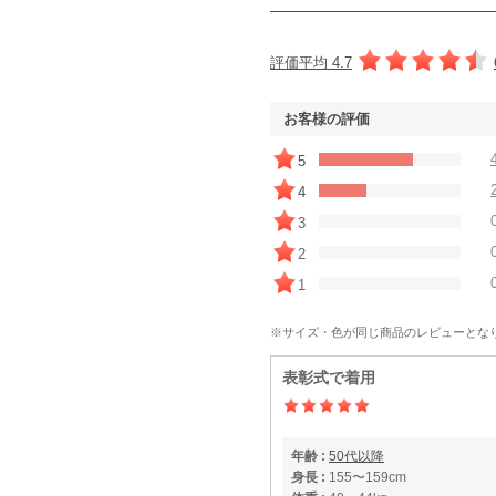
評価平均 4.7
お客様の評価
5
4
3
2
1
※サイズ・色が同じ商品のレビューとな
表彰式で着用
年齢 :
50代以降
身長 :
155〜159cm