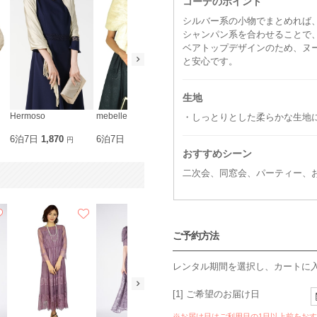
コーデのポイント
シルバー系の小物でまとめれば
シャンパン系を合わせることで
ベアトップデザインのため、ヌ
と安心です。
生地
Hermoso
mebelle muse
GIRL
DELLISE N
・しっとりとした柔らかな生地
M〜L
M〜L
6泊7日
1,870
6泊7日
2,310
6泊7日
1,870
6泊7日
1,8
円
円
円
おすすめシーン
二次会、同窓会、パーティー、
ご予約方法
レンタル期間を選択し、カートに
[1] ご希望のお届け日
※お届け日はご利用日の1日以上前をお