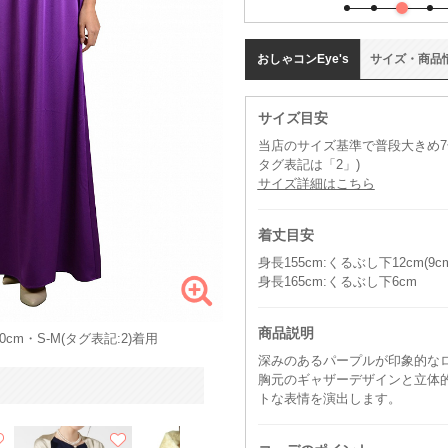
おしゃコン
Eye's
サイズ
・
商品
サイズ目安
当店のサイズ基準で普段大きめ7号
タグ表記は「2」)
サイズ詳細はこちら
着丈目安
身長155cm:くるぶし下12cm(
身長165cm:くるぶし下6cm
商品説明
cm・S-M(タグ表記:2)着用
深みのあるパープルが印象的な
胸元のギャザーデザインと立体
トな表情を演出します。