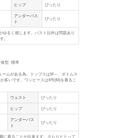
ヒップ
ぴったり
レだったので、不慣れな私は歩くときにも付い
アンダーバス
など仕込めると尚良かった。
ぴったり
ト
素材であるともっとピッタリ着れたのかなと
がゆるく感じます。バスト以外は問題あり
し、色も誰とも被らなかったので良かった。
す。
／体型: 標準
ュームがある為、トップスはM～、ボトムス
が多いです。ワンピースは9号(M)を着るこ
。
ウェスト
ぴったり
ヒップ
ぴったり
アンダーバス
サイズ :
ぴったり
ぴったり
ト
使用シーン :
演奏会・発表会
使用時期 :
4月
麗に着ることが出来ます。さらりととって
使用地域 :
神奈川県