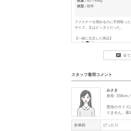
体重 :
40～44kg
体型 :
標準
ファスナーを閉めるのに手間取った
サイズ、丈はピッタリだった。
【一緒に注文した商品】
全て
Dorry Doll
スタッフ着用コメント
周りの方から素敵と褒めても
みさき
身長: 159c
年齢 :
50代以降
普段のサイズ
身長 :
150〜154cm
りません。最
体重 :
45～49kg
体型 :
標準
全体的
ぴったり