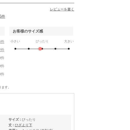
レビューを書く
6件
お客様のサイズ感
4件
小さい
ぴったり
大きい
2件
0件
0件
0件
ります。
サイズ :
ぴったり
丈 :
ひざより下