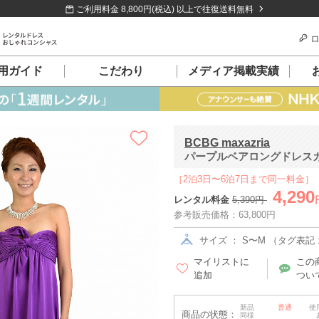
ご利用料金 8,800円(税込) 以上で往復送料無料
ロ
用ガイド
こだわり
メディア掲載実績
BCBG maxazria
パープルベアロングドレスガウ
［2泊3日〜6泊7日まで同一料金］
4,290
レンタル料金
5,390円
参考販売価格：63,800円
サイズ ： S〜M （タグ表記 :
マイリストに
この
追加
つい
新品
普通
使
商品の状態：
同様