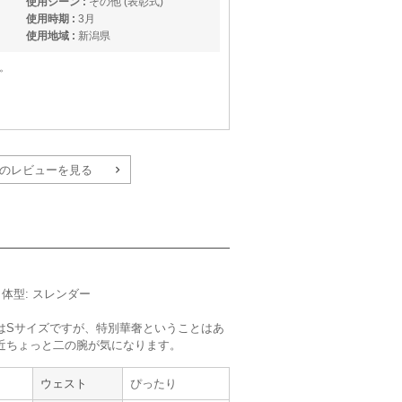
使用シーン :
その他 (表彰式)
使用時期 :
3月
使用地域 :
新潟県
。
のレビューを見る
らえた
m／体型: スレンダー
サイズ :
ぴったり
はSサイズですが、特別華奢ということはあ
丈 :
ひざより下
近ちょっと二の腕が気になります。
使用シーン :
その他 (パーティー)
使用時期 :
12月
ウェスト
ぴったり
使用地域 :
埼玉県