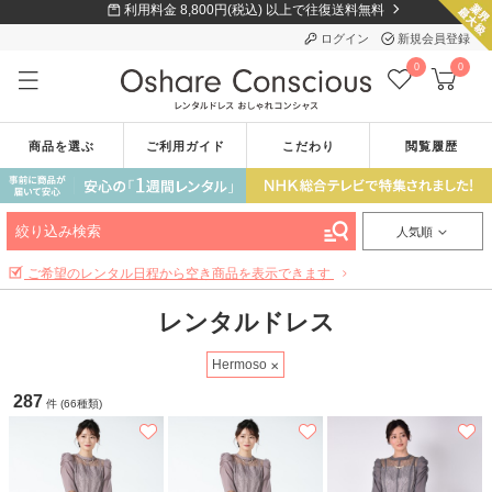
利用料金 8,800円(税込) 以上で往復送料無料
ログイン
新規会員登録
0
0
商品を選ぶ
ご利用ガイド
こだわり
閲覧履歴
絞り込み検索
人気順
ご希望のレンタル日程から空き商品を表示できます
レンタルドレス
Hermoso
287
件 (66種類)