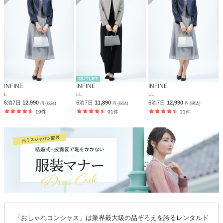
INFINE
INFINE
INFINE
L
LL
LL
6泊7日
12,990
6泊7日
11,890
6泊7日
12,990
円 (税込)
円 (税込)
円 (税込)
19件
91件
11件
「おしゃれコンシャス」は業界最大級の品ぞろえを誇るレンタルド