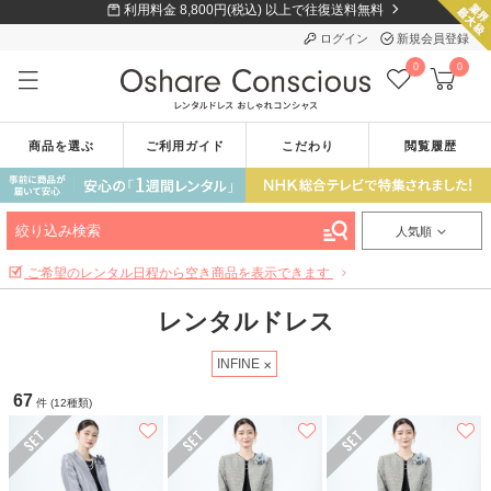
利用料金 8,800円(税込) 以上で往復送料無料
ログイン
新規会員登録
0
0
商品を選ぶ
ご利用ガイド
こだわり
閲覧履歴
絞り込み検索
人気順
ご希望のレンタル日程から空き商品を表示できます
レンタルドレス
INFINE
67
件 (12種類)