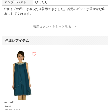
アンダーバスト
ぴったり
【一緒に注文した商品】
Sサイズの私にはゆったり着用できました。首元のビジュが華やかな印
象にしてくれます。
REPLETE
REPLETE
着用コメントをもっと見る
落ち着いたピンク色
色違いアイテム
【
A01011
】を使用
年齢 :
20代
前半
サイズ :
ぴったり
身長 :
150〜154cm
丈 :
ひざ丈
体重 :
50～54kg
使用シーン :
友人の
結婚式
体型 :
ややぽっちゃり
使用時期 :
6月
使用地域 :
静岡県
軽くて着脱がしやすくよかったです。
色も落ち着いたピンク色でした。
【一緒に注文した商品】
ecruefil
S〜M