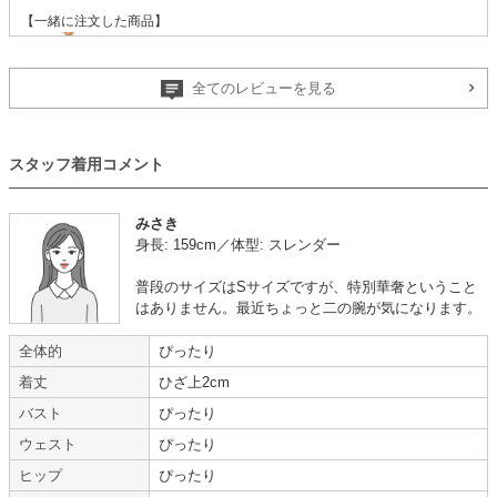
【一緒に注文した商品】
全てのレビューを見る
REPLETE
スタッフ着用コメント
結婚式のドレスにピッタリ
【
A01011
】を使用
みさき
身長: 159cm／体型: スレンダー
年齢 :
30代
前半
使用シーン :
友人の
結婚式
身長 :
155〜159cm
使用時期 :
9月
普段のサイズはSサイズですが、特別華奢ということ
体重 :
50～54kg
使用地域 :
東京都
はありません。最近ちょっと二の腕が気になります。
体型 :
標準
全体的
ぴったり
サラッと着やすく、胸元のパールの飾りが華やかで結婚式のドレスにピッタ
着丈
ひざ上2cm
リでした。(ネックレスいらずです)
後ろのレースもワンポイントで、全方向上品なドレスで満足しています。
バスト
ぴったり
友人にも「ドレスが可愛い」とたくさん褒めてくれました!
ウェスト
ぴったり
素敵なドレスをお貸しくださり、ありがとうございました。
また機会がありましたら、利用したいのでよろしくお願い致します。
ヒップ
ぴったり