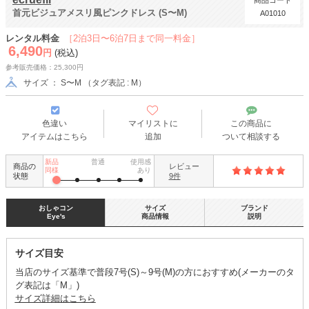
商品コード
首元ビジュアメスリ風ピンクドレス (S〜M)
A01010
レンタル料金
［2泊3日〜6泊7日まで同一料金］
6,490
円
(税込)
参考販売価格：25,300円
サイズ ： S〜M （タグ表記 : M）
色違い
マイリストに
この商品に
アイテムはこちら
追加
ついて相談する
新品
普通
使用感
商品の
レビュー
同様
あり
状態
9件
おしゃコン
サイズ
ブランド
Eye's
商品情報
説明
サイズ目安
当店のサイズ基準で普段7号(S)～9号(M)の方におすすめ(メーカーのタ
グ表記は「M」)
サイズ詳細はこちら