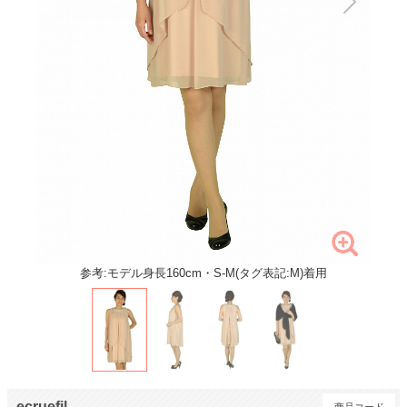
参考:モデル身長160cm・S-M(タグ表記:M)着用
ecruefil