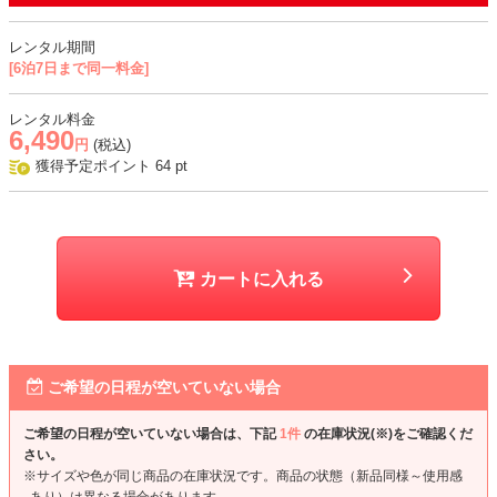
おすすめシーン
レンタル期間
[6泊7日まで同一料金]
結婚式、二次会、謝恩会、成人式、同窓会、パーティー、お食事会、
デートなど
レンタル料金
6,490
円
(税込)
獲得予定ポイント
64
pt
カートに入れる
ご希望の日程が空いていない場合
ご希望の日程が空いていない場合は、下記
1件
の在庫状況(※)をご確認くだ
さい。
※サイズや色が同じ商品の在庫状況です。商品の状態（新品同様～使用感
あり）は異なる場合があります。