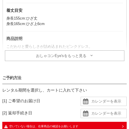
着丈目安
身長155cm:ひざ丈
身長165cm:ひざ上6cm
商品説明
こだわりと愛らしさが詰め込まれたピンクドレス。
ドレープと裾にあしらわれたビーズの装飾が照明の光を拾い、動くた
おしゃコンEye'sをもっと見る
びにほのかに輝き華やかさをプラスします。
コーデのポイント
ご予約方法
小物をブラックで統一すると、甘過ぎない大人フェミニンなコーディ
ネートに仕上がります。
レンタル期間を選択し、カートに入れて下さい
より柔らかさをプラスしたい場合は、ベージュ・アイボリー系の小物
を合わせるのがおすすめ。
[1] ご希望のお届け日
生地
[2] 返却手続き日
・ドレスはシフォン生地に同色裏地の二枚重ね
・バックにはレース生地に同色裏地の二枚重ね
空いていない場合は、在庫商品の確認をお願いします