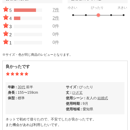
小さい
ぴったり
大きい
7件
5
2件
4
0件
3
0件
2
0件
1
※サイズ・色が同じ商品のレビューとなります。
良かったです
年齢 :
30代
前半
サイズ :
ぴったり
身長 :
155〜159cm
丈 :
ひざ丈
体型 :
標準
使用シーン :
友人の
結婚式
使用時期 :
9月
使用地域 :
愛知県
ネットで初めて借りたので、不安でしたが良かったです。
また機会があれば利用したいです。