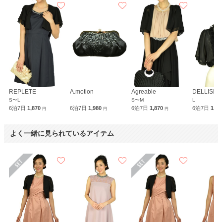
REPLETE
A.motion
Agreable
DELLISE 
S〜L
S〜M
L
6泊7日
1,870
6泊7日
1,980
6泊7日
1,870
6泊7日
1,8
円
円
円
よく一緒に見られているアイテム