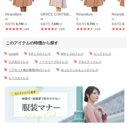
Rirandture
GRACE CONTINENTAL
Rirandture
Rirandture
M
M
S
S
6泊7日
9,790
6泊7日
7,590
6泊7日
9,790
6泊7日
6,4
円
円
円
18件
18件
25件
このアイテムの特徴から探す
ecruefil
Sサイズのドレス
Mサイズのドレス
ピンクドレス
ひざ丈のドレス
ノースリーブのドレス
マタニティドレス
ヘアセット後の着用OKのドレス
ゆったりシルエットのドレス
レースのドレス