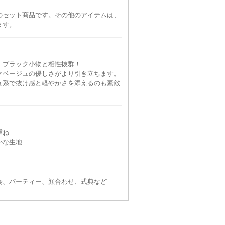
のセット商品です。その他のアイテムは、
ます。
、ブラック小物と相性抜群！
クベージュの優しさがより引き立ちます。
PREFERENCE PARTY'S
PREFERENCE PARTY'S
PREFERENCE PARTY'S
ュ系で抜け感と軽やかさを添えるのも素敵
LL〜3L
3L〜4L
90
6泊7日
7,590
6泊7日
7,590
円
円
円
165件
80件
54件
重ね
かな生地
会、パーティー、顔合わせ、式典など