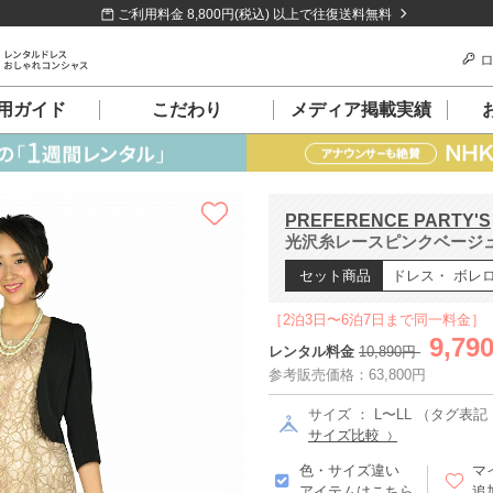
ご利用料金 8,800円(税込) 以上で往復送料無料
ロ
用ガイド
こだわり
メディア掲載実績
PREFERENCE PARTY'S
光沢糸レースピンクベージュド
セット商品
ドレス・ ボレ
［2泊3日〜6泊7日まで同一料金］
9,79
レンタル料金
10,890円
参考販売価格：63,800円
サイズ ： L〜LL （タグ表記 :
サイズ比較
色・サイズ違い
マ
アイテムはこちら
追