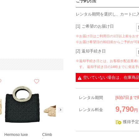
ご予約方法
レンタル期間を選択し、カートに
[1] ご希望のお届け日
※お届け日はご利用日の1日以上前をお
※お届け希望日の80日前からご予約が可
[2] 返却手続き日
※返却手続き日とは、お客様が配送業者
す。 返却手続き日の14時までに発送
空いていない場合は、在庫商
レンタル期間
[6泊7日まで
9,790
レンタル料金
円
獲得予定
Hermoso luxe
Climb
Selected
Climb