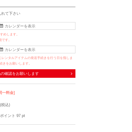
入れて下さい
すすめします。
能です。
にレンタルアイテムの発送手続きを行う日を指しま
手続きをお願いします。
品の確認をお願いします
同一料金]
(税込)
ポイント
97
pt
mebelle muse
Climb
trattoria
Herm