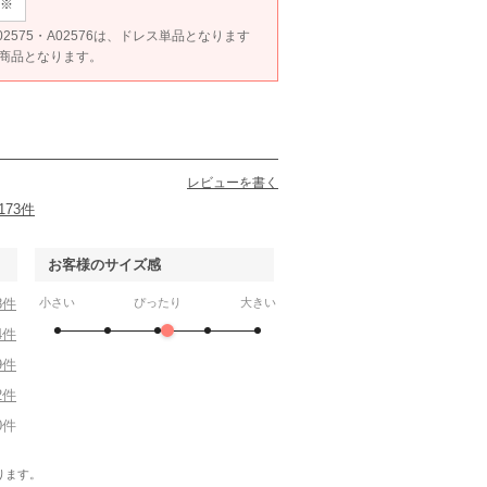
※
4・A02575・A02576は、ドレス単品となります
ET商品となります。
レビューを書く
173件
お客様のサイズ感
8件
小さい
ぴったり
大きい
4件
9件
2件
0件
ります。