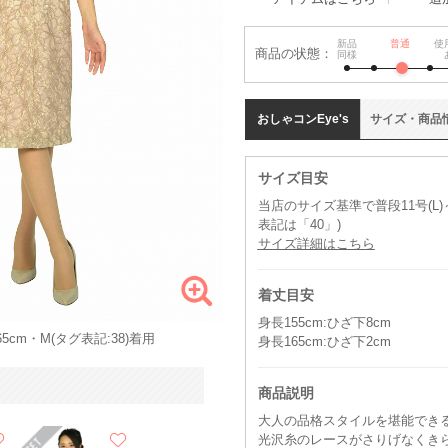
新品
普通
使
商品の状態：
同様
おしゃコン
Eye's
サイズ
・
商品
サイズ目安
当店のサイズ基準で普段11号(L)
表記は「40」)
サイズ詳細はこちら
着丈目安
身長155cm:ひざ下8cm
5cm・M(タグ表記:38)着用
身長165cm:ひざ下2cm
商品説明
大人の品格スタイルを堪能でき
光沢糸のレースがさりげなくき