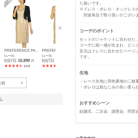
た装いです。
※ドレス・ボレロ・ネックレス
別途単品で取り扱いがござい
コーデのポイント
セットのジャケットに合わせた
コーデに統一感が生まれ、ピン
 PARTY'S
PREFERENCE PARTY'S
PREFERENCE PARTY'S
PREFERENCE PARTY'S
足元はドレスに合わせたベージ
LL〜3L
LL〜3L
M
L〜LL
です。
6泊7日
10,890
6泊7日
7,590
6泊7日
7,590
6泊7日
7,5
円
円
円
84件
84件
114件
生地
・レース生地に同色裏地の二枚
比較
・ボレロは肌なじみの良い柔ら
ム
おすすめシーン
結婚式、二次会、謝恩会、同窓