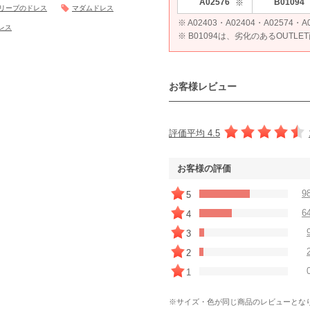
A02576
B01094
※
リーブのドレス
マダムドレス
※ A02403・A02404・A0257
レス
※ B01094は、劣化のあるOUTL
お客様レビュー
評価平均 4.5
お客様の評価
9
5
6
4
3
2
1
※サイズ・色が同じ商品のレビューとな