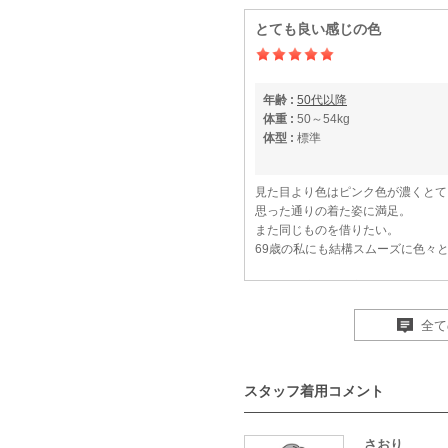
とても良い感じの色
年齢 :
50代以降
体重 :
50～54kg
体型 :
標準
見た目より色はピンク色が濃くとて
思った通りの着た姿に満足。
また同じものを借りたい。
69歳の私にも結構スムーズに色々
【一緒に注文した商品】
全て
Sweet As
Climb
スタッフ着用コメント
忘年会パーティーで利用
さおり