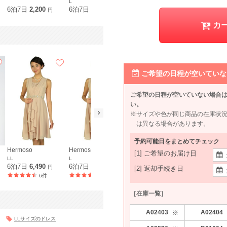
L
M
6泊7日
2,200
6泊7日
2,090
6泊7日
1,210
6泊7日
2,0
円
円
円
カ
ご希望の日程が空いていな
ご希望の日程が空いていない場合
い。
※サイズや色が同じ商品の在庫状
は異なる場合があります。
予約可能日をまとめてチェック
Hermoso
Hermoso
UNTITLED
[1] ご希望のお届け日
LL
L
L
6泊7日
6,490
6泊7日
6,490
6泊7日
6,990
円
円
円
[2] 返却手続き日
6件
18件
43件
［在庫一覧］
A02403
A02404
※
LLサイズのドレス