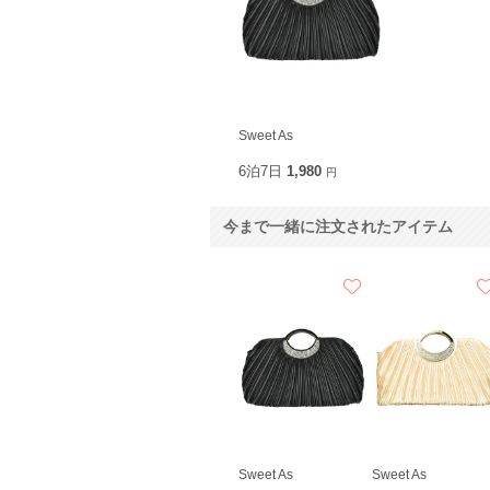
Sweet As
6泊7日
1,980
円
今まで一緒に注文されたアイテム
Sweet As
Sweet As