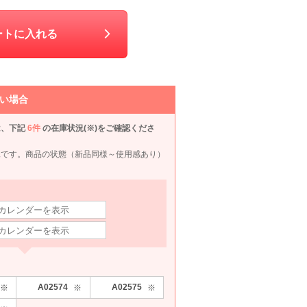
M
M
90
6泊7日
1,870
6泊7日
2,390
6泊7日
2,310
6泊
円
円
円
円
ートに入れる
い場合
は、下記
6件
の在庫状況(※)をご確認くださ
況です。商品の状態（新品同様～使用感あり）
A02574
A02575
※
※
※