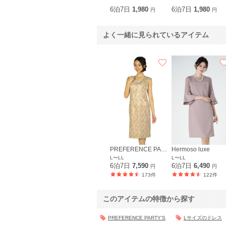
6泊7日
1,980
6泊7日
1,980
円
円
よく一緒に見られているアイテム
PREFERENCE PARTY'S
Hermoso luxe
L〜LL
L〜LL
6泊7日
7,590
6泊7日
6,490
円
円
173件
122件
このアイテムの特徴から探す
PREFERENCE PARTY'S
Lサイズのドレス