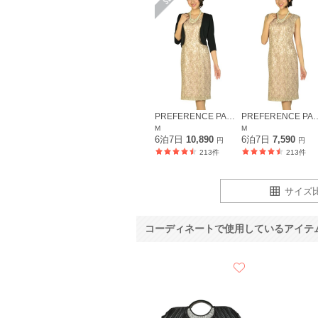
PREFERENCE PARTY'S
PREFERENCE
M
M
6泊7日
10,890
6泊7日
7,590
円
円
213件
213件
サイズ
コーディネートで使用しているアイテ