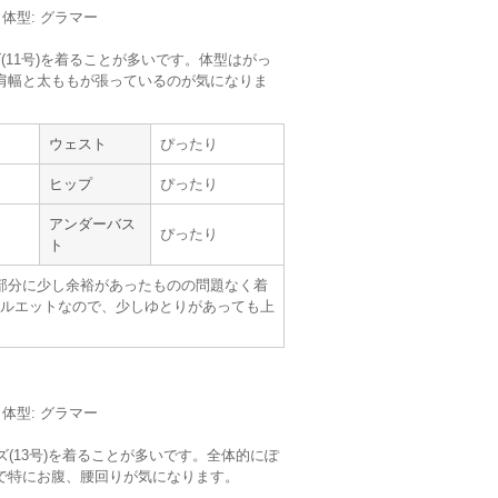
m／体型: グラマー
【
A02576
】（ドレス単品）を使用
(11号)を着ることが多いです。体型はがっ
サイズ :
ぴったり
肩幅と太ももが張っているのが気になりま
丈 :
ひざより下
使用シーン :
その他 (忘年会パーテ
ィー)
ウェスト
ぴったり
使用時期 :
12月
使用地域 :
東京都
ヒップ
ぴったり
レ気味になって気になった。
アンダーバス
ぴったり
ト
部分に少し余裕があったものの問題なく着
ルエットなので、少しゆとりがあっても上
m／体型: グラマー
【
B01094
】を使用
ズ(13号)を着ることが多いです。全体的にぽ
で特にお腹、腰回りが気になります。
サイズ :
ぴったり