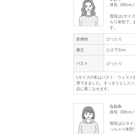
身長: 165c
普段はLサイズ
年齢 :
50代以降
ちり体型で、
身長 :
155〜159cm
す。
体重 :
60～64kg
体型 :
ぽっちゃり
全体的
ぴったり
着丈
ひざ下2cm
ボレロがやや小さく、少し後ろにズ
またよろしくお願いします。
バスト
ぴったり
【一緒に注文した商品】
Lサイズの私はバスト・ウェスト
用できました。すっきりとしたシ
品に着こなせます。
PALME D'OR
なおみ
身長: 158c
普段はLLサイ
っちゃり体型
年齢 :
50代以降