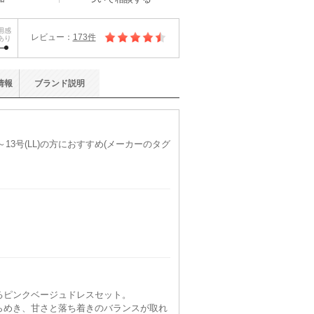
用感
レビュー：
173件
あり
情報
ブランド
説明
～13号(LL)の方におすすめ(メーカーのタグ
るピンクベージュドレスセット。
らめき、甘さと落ち着きのバランスが取れ