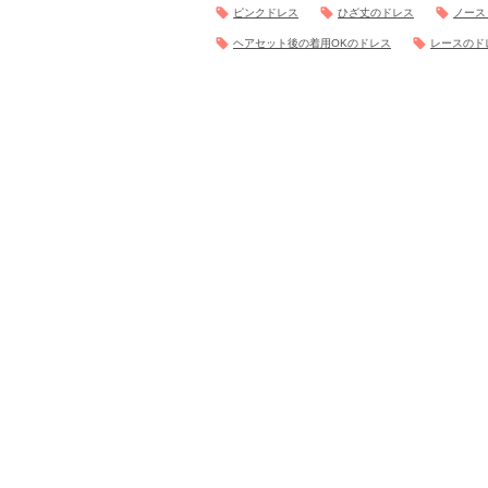
ピンクドレス
ひざ丈のドレス
ノース
ヘアセット後の着用OKのドレス
レースのド