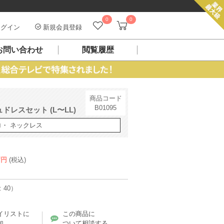
0
0
グイン
新規会員登録
お問い合わせ
閲覧履歴
商品コード
B01095
レスセット (L〜LL)
ロ・ ネックレス
0
円
(税込)
 40）
イリストに
この商品に
加
ついて相談する