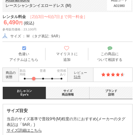
商品コード
レースシャンタンイエロードレス (M)
A01980
レンタル料金
［2泊3日〜6泊7日まで同一料金］
6,490
円
(税込)
参考販売価格：23,100円
サイズ ： M （タグ表記 : 9AR）
色違い
マイリストに
この商品に
アイテムはこちら
追加
ついて相談する
新品
普通
使用感
商品の
レビュー
同様
あり
状態
51件
おしゃコン
サイズ
ブランド
Eye's
商品情報
説明
サイズ目安
当店のサイズ基準で普段9号(M)程度の方におすすめ(メーカーのタグ
表記は「9AR」)
サイズ詳細はこちら