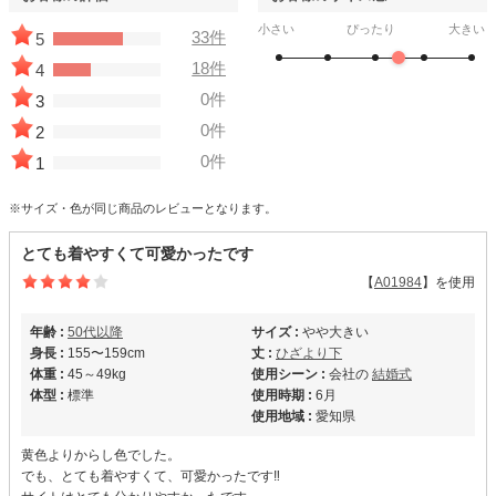
小さい
ぴったり
大きい
33件
5
18件
4
0件
3
0件
2
0件
1
※サイズ・色が同じ商品のレビューとなります。
とても着やすくて可愛かったです
【
A01984
】を使用
年齢 :
50代以降
サイズ :
やや大きい
身長 :
155〜159cm
丈 :
ひざより下
体重 :
45～49kg
使用シーン :
会社の
結婚式
体型 :
標準
使用時期 :
6月
使用地域 :
愛知県
黄色よりからし色でした。
でも、とても着やすくて、可愛かったです‼