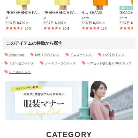
PREFERENCE PARTY'S
PREFERENCE PARTY'S
Ray BEAMS
M
M
S〜M
S〜M
6泊7日
9,790
6泊7日
6,490
6泊7日
6,490
6泊7日
6,4
円
円
円
10件
10件
11件
このアイテムの特徴から探す
Attirantore
Mサイズのドレス
イエロードレス
ひざ丈のドレス
ミディ丈のドレス
ノースリーブのドレス
ヘアセット後の着用OKのドレス
レースのドレス
CATEGORY