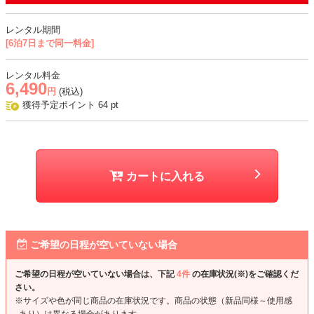
・デコルテと背中部分はレース生地で、透け感あり
レンタル期間
おすすめシーン
[6泊7日まで同一料金]
結婚式、二次会、謝恩会、成人式、同窓会、パーティー、女子会など
レンタル料金
6,490
円
(税込)
獲得予定ポイント
64
pt
カートに入れる
ご希望の日程が空いていない場合
ご希望の日程が空いていない場合は、下記
4件
の在庫状況(※)をご確認くだ
さい。
※サイズや色が同じ商品の在庫状況です。商品の状態（新品同様～使用感
あり）は異なる場合があります。