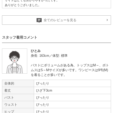
サイトはとても分かりやすかったです。
ありがとうございました。
【一緒に注文した商品】
全てのレビューを見る
DELLISE NOIR
Hermoso
スタッフ着用コメント
ひとみ
身長: 163cm／体型: 標準
年齢 :
40代
前半
サイズ :
ぴったり
バストにボリュームがある為、トップスはM～、ボト
身長 :
155〜159cm
丈 :
ひざより少し下
ムスはS～Mサイズが多いです。ワンピースは9号(M)
体重 :
55～59kg
使用シーン :
友人の
結婚式
を着ることが多いです。
体型 :
ぽっちゃり
使用時期 :
6月
使用地域 :
神奈川県
全体的
ぴったり
着丈
ひざ下3cm
【一緒に注文した商品】
バスト
ぴったり
ウェスト
ぴったり
ヒップ
ぴったり