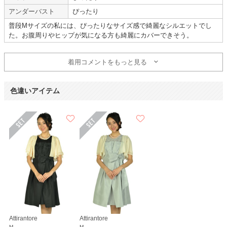
Hermoso luxe
BCBG maxazria
Sweet As
アンダーバスト
ぴったり
普段Mサイズの私には、ぴったりなサイズ感で綺麗なシルエットでし
綺麗な状態で届いて満足
た。お腹周りやヒップが気になる方も綺麗にカバーできそう。
【
A01984
】を使用
着用コメントをもっと見る
年齢 :
20代
前半
サイズ :
やや大きい
身長 :
155〜159cm
丈 :
ひざより下
体重 :
50～54kg
使用シーン :
親族の結婚式
色違いアイテム
体型 :
標準
使用時期 :
11月
使用地域 :
岡山県
とても綺麗な状態で届いて大変満足しました。
ドレスの詳細もあり、選択しやすかったです。
【一緒に注文した商品】
Selected
Hermoso
Attirantore
Attirantore
M
M