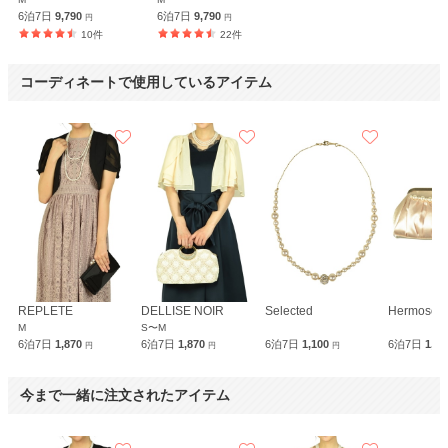
6泊7日
9,790
6泊7日
9,790
円
円
10件
22件
コーディネートで使用しているアイテム
REPLETE
DELLISE NOIR
Selected
Hermoso
M
S〜M
6泊7日
1,870
6泊7日
1,870
6泊7日
1,100
6泊7日
1,9
円
円
円
今まで一緒に注文されたアイテム