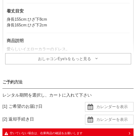
着丈目安
身長155cm:ひざ下8cm
身長165cm:ひざ下2cm
商品説明
愛らしいイエローカラーのドレス。
リボン風のウエストマークが女性らしいアクセントとなり、ふんわり
おしゃコンEye'sをもっと見る
としたシルエットを引き立てます。
ご予約方法
コーデのポイント
ブラック小物を合わせれば、品のあるスタイルに仕上がります。
レンタル期間を選択し、カートに入れて下さい
アイボリー系で揃えて、フェミニンな着こなしを楽しむのもおすす
め。
[1] ご希望のお届け日
透け感があるので、肩紐のないインナーを着用すると安心です。
[2] 返却手続き日
生地
・シャンタン生地に同色裏地の二枚重ね
空いていない場合は、在庫商品の確認をお願いします