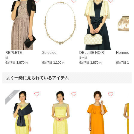
REPLETE
Selected
DELLISE NOIR
Hermoso
M
S〜M
6泊7日
1,870
6泊7日
1,100
6泊7日
1,870
6泊7日
1,9
円
円
円
よく一緒に見られているアイテム