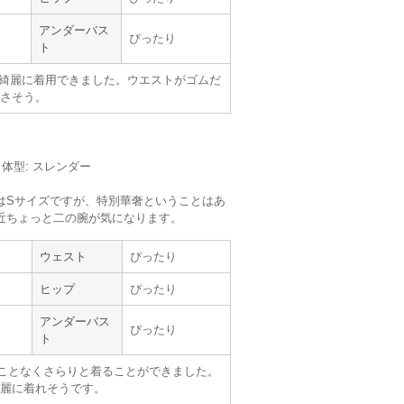
Karen
metoi
アンダーバス
ぴったり
ト
綺麗に着用できました。ウエストがゴムだ
さそう。
【
A03719
】を使用
サイズ :
ぴったり
丈 :
ひざより下
m／体型: スレンダー
使用シーン :
親族の結婚式
使用時期 :
6月
はSサイズですが、特別華奢ということはあ
使用地域 :
大阪府
近ちょっと二の腕が気になります。
着ることが出来ました。
ウェスト
ぴったり
りたいと思います。
で使いやすかったです。
ヒップ
ぴったり
アンダーバス
ぴったり
ト
ことなくさらりと着ることができました。
麗に着れそうです。