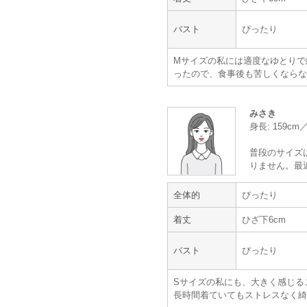
MAYGLOBE Veil
Hermoso
バスト
ぴったり
華やかなドレス
Mサイズの私には適度なゆとりで
ったので、食事後も苦しくならな
年齢 :
30代
前半
みさき
身長 :
155〜159cm
身長: 159c
体重 :
45～49kg
体型 :
標準
普段のサイズ
りません。最
思っていたよりも華やかでキレイに
全体的
ぴったり
機会があれば次回も同じドレスを借
サイトは細かく検索をかけられるの
着丈
ひざ下6cm
【一緒に注文した商品】
バスト
ぴったり
Sサイズの私にも、大きく感じる
長時間着ていてもストレスなく綺
niana
trattoria