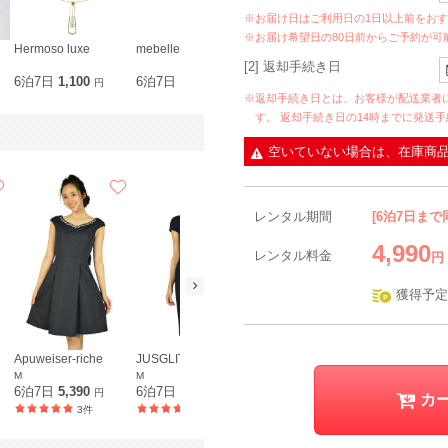
※お届け日はご利用日の1日以上前をお
※お届け希望日の80日前からご予約が可
Hermoso luxe
mebelle muse
Hermoso
Dorry Doll
[2] 返却手続き日
6泊7日
1,100
6泊7日
1,980
6泊7日
1,870
6泊7日
2,2
円
円
円
※返却手続き日とは、お客様が配送業者
す。 返却手続き日の14時までに発送
空いていない場合は、在庫商
レンタル期間
[6泊7日まで
4,990
レンタル料金
円
獲得予定
Apuweiser-riche
JUSGLITTY
PEYTON PLACE
anySiS
M
M
S〜M
M〜L
6泊7日
5,390
6泊7日
6,490
6泊7日
6,490
6泊7日
8,6
円
円
円
カ
3件
93件
16件