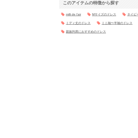
このアイテムの特徴から探す
milli de l’air
Mサイズのドレス
ネイビ
ミディ丈のドレス
ミニ袖〜半袖のドレス
親族列席におすすめのドレス