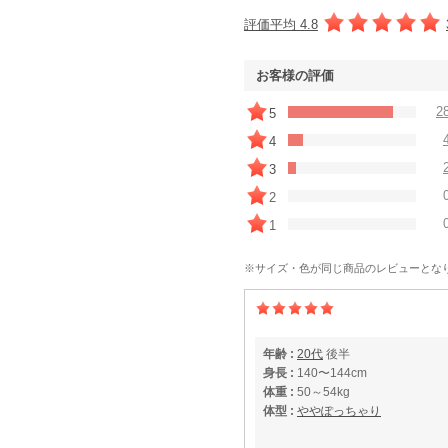
評価平均 4.8
お客様の評価
2
5
4
3
2
1
※サイズ・色が同じ商品のレビューとな
年齢 :
20代
後半
身長 :
140〜144cm
体重 :
50～54kg
体型 :
ややぽっちゃり