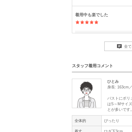
着用中も楽でした
年齢 :
30代
前半
身長 :
155〜159cm
全て
体重 :
45～49kg
体型 :
標準
スタッフ着用コメント
落ち着いた色合いで、露出が少ない
ました。
着用しやすく、締め付けなども無い
ひとみ
ドレスも小物類もきれいな状態で良
身長: 163cm
物を持ちたくないので、ドレスレン
小物も必要な物(足りないもの)だ
バストにボリ
間も省けて良かったです。
はS～Mサイズ
とが多いです
【一緒に注文した商品】
全体的
ぴったり
着丈
ひざ下3cm