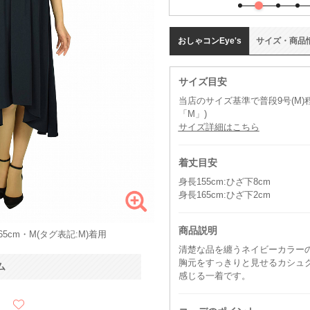
おしゃコン
Eye's
サイズ
・
商品
サイズ目安
当店のサイズ基準で普段9号(M
「M」)
サイズ詳細はこちら
着丈目安
身長155cm:ひざ下8cm
身長165cm:ひざ下2cm
商品説明
5cm・M(タグ表記:M)着用
清楚な品を纏うネイビーカラー
胸元をすっきりと見せるカシュ
ム
感じる一着です。