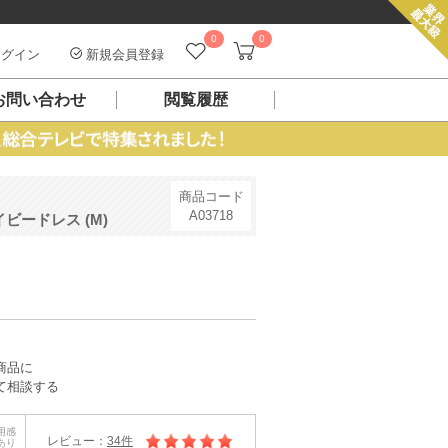
0
0
グイン
新規会員登録
お問い合わせ
閲覧履歴
商品コード
A03718
ードレス (M)
）
商品に
て相談する
用感
レビュー：
34件
あり