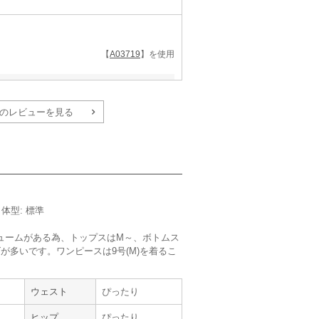
【
A03719
】を使用
サイズ :
ぴったり
丈 :
ふくらはぎ
のレビューを見る
使用シーン :
友人の
結婚式
使用時期 :
10月
使用地域 :
京都府
品のあるものというのをポイントにして選び
ので着用中も楽でした。
かったです。
／体型: 標準
タルは助かります。
けオプションで追加できるので、買いに行く手
ュームがある為、トップスはM～、ボトムス
が多いです。ワンピースは9号(M)を着るこ
。
ウェスト
ぴったり
ヒップ
ぴったり