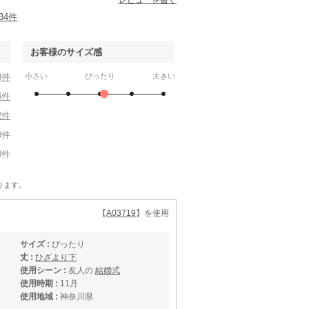
レビューを書く
34件
お客様のサイズ感
8件
小さい
ぴったり
大きい
4件
2件
0件
0件
ります。
【
A03719
】を使用
サイズ :
ぴったり
丈 :
ひざより下
使用シーン :
友人の
結婚式
使用時期 :
11月
使用地域 :
神奈川県