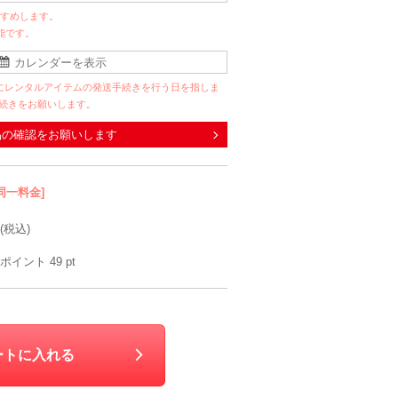
すすめします。
能です。
Han-nari
Hermoso
Agreable
Swee
00
6泊7日
2,200
6泊7日
1,980
6泊7日
1,980
6泊
円
円
円
円
にレンタルアイテムの発送手続きを行う日を指しま
手続きをお願いします。
品の確認をお願いします
同一料金]
(税込)
ポイント
49
pt
PEYTON PLACE
DELLISE NOIR
Apuweiser-riche
M〜L
S〜M
M
M
90
6泊7日
6,490
6泊7日
8,690
6泊7日
6,490
6泊
円
円
円
円
ートに入れる
33件
43件
35件
84件