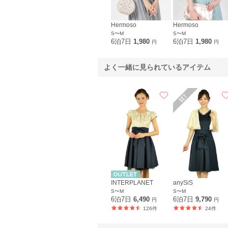
Hermoso
Hermoso
S〜M
S〜M
6泊7日
1,980
6泊7日
1,980
円
円
よく一緒に見られているアイテム
INTERPLANET
anySiS
S〜M
S〜M
6泊7日
6,490
6泊7日
9,790
円
円
126件
24件