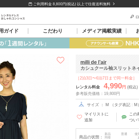
ご利用料金 8,800円(税込) 以上で往復送料無料
ロ
用ガイド
こだわり
メディア掲載実績
milli de l’air
カシュクール袖スリットネイビ
［2泊3日〜6泊7日まで同一料金］
4,990
レンタル料金
円
(税込)
参考販売価格：19,800円
サイズ ： M （タグ表記 : M
マイリストに
この
追加
つい
新品
普通
使
商品の状態：
同様