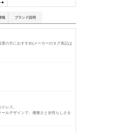
情報
ブランド
説明
)程度の方におすすめ(メーカーのタグ表記は
のドレス。
クールデザインで、優雅さと女性らしさを