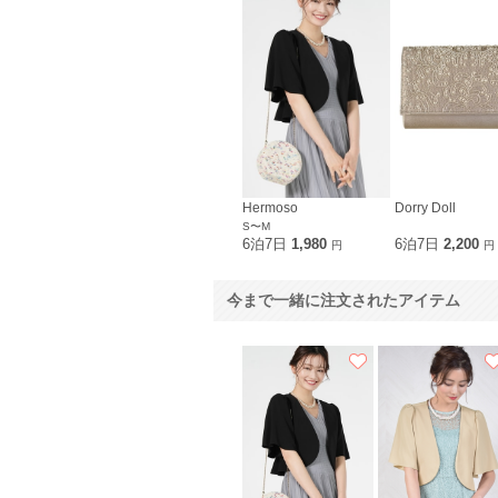
Hermoso
Dorry Doll
S〜M
6泊7日
1,980
6泊7日
2,200
円
円
今まで一緒に注文されたアイテム