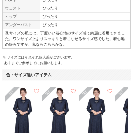
年齢 :
40代
後半
サイズ :
ぴったり
ウェスト
ぴったり
身長 :
165〜169cm
丈 :
ひざより下
ヒップ
ぴったり
体重 :
65～69kg
使用シーン :
卒入園・卒入学式
体型 :
ややぽっちゃり
使用時期 :
4月
アンダーバスト
ぴったり
使用地域 :
千葉県
3Lサイズの私には、丁度いい着心地のサイズ感で綺麗に着用できまし
た。ワンサイズ上よりスッキリと着こなせるサイズ感でした。着心地
の好みですが、私ならこちらかな。
※ サイズにはそれぞれ個人差がございます。
あくまでご参考までにお願いします。
色・サイズ違いアイテム