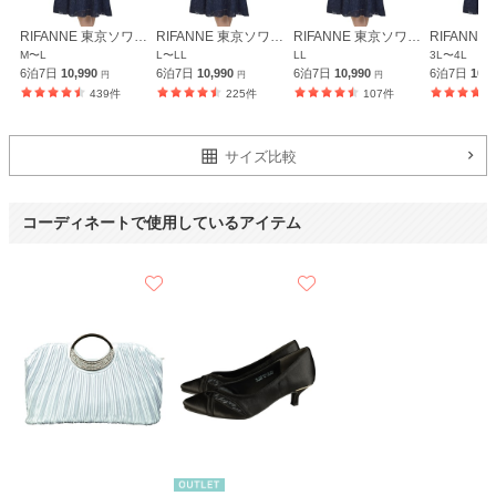
RIFANNE 東京ソワール
RIFANNE 東京ソワール
RIFANNE 東京ソワール
M〜L
L〜LL
LL
3L〜4L
6泊7日
10,990
6泊7日
10,990
6泊7日
10,990
6泊7日
10,
円
円
円
439件
225件
107件
サイズ比較
コーディネートで使用しているアイテム