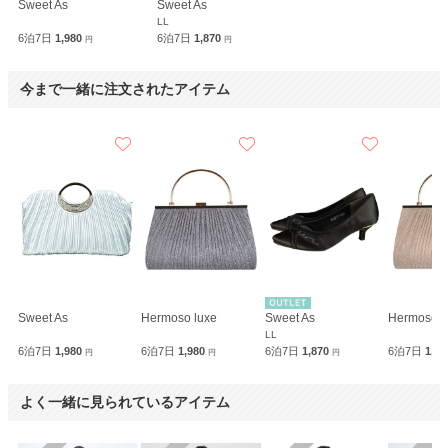
Sweet As
Sweet As
LL
6泊7日
1,980
6泊7日
1,870
円
円
今まで一緒に注文されたアイテム
Sweet As
Hermoso luxe
Sweet As
Hermoso l
LL
6泊7日
1,980
6泊7日
1,980
6泊7日
1,870
6泊7日
1,9
円
円
円
よく一緒に見られているアイテム