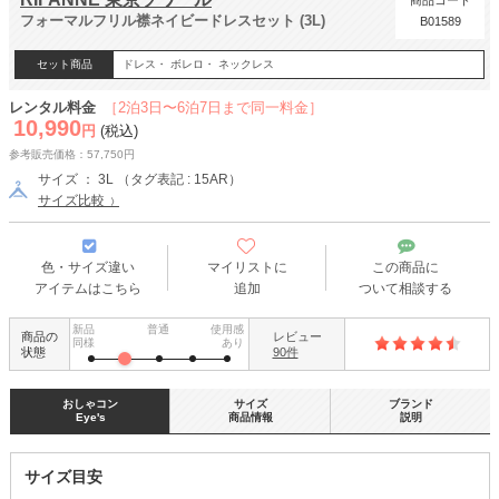
商品コード
フォーマルフリル襟ネイビードレスセット (3L)
B01589
セット商品
ドレス・ ボレロ・ ネックレス
レンタル料金
［2泊3日〜6泊7日まで同一料金］
10,990
円
(税込)
参考販売価格：57,750円
サイズ ： 3L （タグ表記 : 15AR）
サイズ比較
色・サイズ違い
マイリストに
この商品に
アイテムはこちら
追加
ついて相談する
新品
普通
使用感
商品の
レビュー
同様
あり
状態
90件
おしゃコン
サイズ
ブランド
Eye's
商品情報
説明
サイズ目安