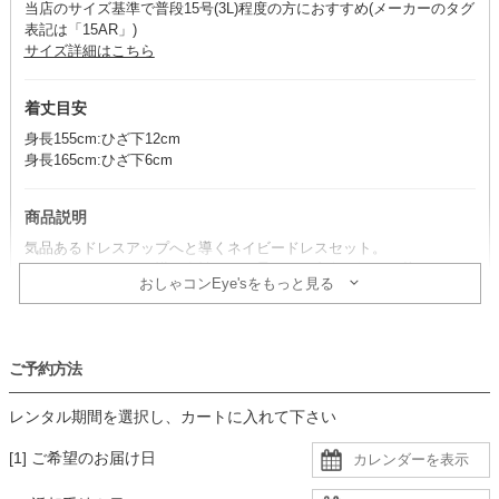
当店のサイズ基準で普段15号(3L)程度の方におすすめ(メーカーのタグ
表記は「15AR」)
サイズ詳細はこちら
着丈目安
身長155cm:ひざ下12cm
身長165cm:ひざ下6cm
商品説明
気品あるドレスアップへと導くネイビードレスセット。
ジャケットのフリル襟が女性らしい柔らかな印象を添え、華やかさと
おしゃコンEye'sをもっと見る
上品さを両立させます。
※ドレス・ボレロ・ネックレスのセット商品です。その他のアイテム
は、別途単品で取り扱いがございます。
ご予約方法
コーデのポイント
レンタル期間を選択し、カートに入れて下さい
小物はシルバー系を合わせると、上品で洗練されたドレスアップの完
成。
[1] ご希望のお届け日
柔らかい印象に仕上げたい時は、ベージュ系もぴったりです。
ドレスに透け感があるので、肩紐のないインナーを着用すると安心で