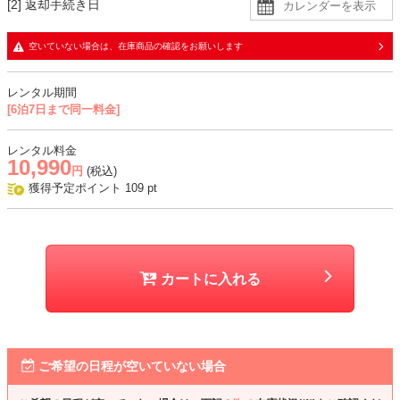
[2] 返却手続き日
す。
空いていない場合は、在庫商品の確認をお願いします
生地
・ドレスはレース生地に同色裏地の二枚重ね
レンタル期間
・デコルテと袖はシフォン生地で、透け感あり
[6泊7日まで同一料金]
・ジャケットは光沢糸を織り込んだジャガード生地
レンタル料金
おすすめシーン
10,990
円
(税込)
結婚式、同窓会、パーティー、顔合わせ、お食事会、式典、お宮参り
獲得予定ポイント
109
pt
など
カートに入れる
ご希望の日程が空いていない場合