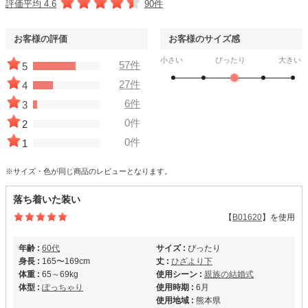
評価平均 4.6
90件
お客様の評価
お客様のサイズ感
小さい
ぴったり
大きい
57件
5
27件
4
6件
3
0件
2
0件
1
※サイズ・色が同じ商品のレビューとなります。
落ち着いた装い
【
B01620
】を使用
年齢 :
60代
サイズ :
ぴったり
身長 :
165〜169cm
丈 :
ひざより下
体重 :
65～69kg
使用シーン :
親族の結婚式
体型 :
ぽっちゃり
使用時期 :
6月
使用地域 :
熊本県