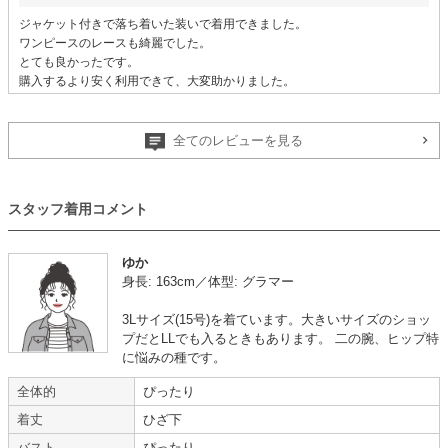
ジャケット付きで落ち着いた装いで着用できました。
ワンピースのレースも綺麗でした。
とても良かったです。
購入するより安く利用できて、大変助かりました。
全てのレビューを見る
顔合わせで着用
【
B01620
】を使用
スタッフ着用コメント
年齢 :
60代
サイズ :
ぴったり
身長 :
160〜164cm
丈 :
ひざより少し下
体重 :
60～64kg
使用シーン :
顔合わせ・婚活
ゆか
体型 :
ぽっちゃり
使用時期 :
5月
身長: 163cm／体型: グラマー
使用地域 :
茨城県
3Lサイズ(15号)を着ています。大きいサイズのショッ
娘(次女)の結婚の顔合わせのために、長女にレンタルしてもらいました。
プだとLLでも入るときもあります。 二の腕、ヒップ特
とても良かったと思っています。
に悩みの種です。
次、結婚式の時も借りたいと思いました。
全体的
ぴったり
着丈
ひざ下
バスト
ぴったり