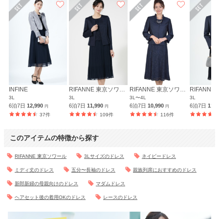
INFINE
RIFANNE 東京ソワール
RIFANNE 東京ソワール
3L
3L
3L〜4L
3L
6泊7日
12,990
6泊7日
11,990
6泊7日
10,990
6泊7日
11,
円
円
円
37件
109件
116件
このアイテムの特徴から探す
RIFANNE 東京ソワール
3Lサイズのドレス
ネイビードレス
ミディ丈のドレス
五分〜長袖のドレス
親族列席におすすめのドレス
新郎新婦の母親向けのドレス
マダムドレス
ヘアセット後の着用OKのドレス
レースのドレス