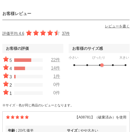
お客様レビュー
生地
・ドレスはシボ感のあるサテン生地に同色裏地の二枚重ね
レビューを書く
・オーバーボレロはレース生地で、透け感あり
評価平均 4.6
37件
おすすめシーン
お客様の評価
お客様のサイズ感
結婚式、二次会、謝恩会、成人式、同窓会、パーティー、女子会など
小さい
ぴったり
大きい
22件
5
14件
4
1件
3
0件
2
0件
1
※サイズ・色が同じ商品のレビューとなります。
【A08781】（破棄済み）を使用
年齢 :
20代
後半
サイズ :
やや大きい