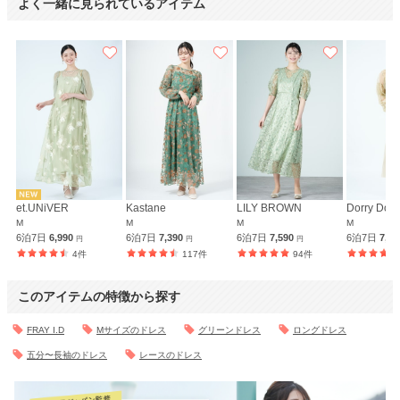
よく一緒に見られているアイテム
et.UNiVER
Kastane
LILY BROWN
Dorry Doll
M
M
M
M
6泊7日
6,990
6泊7日
7,390
6泊7日
7,590
6泊7日
7,9
円
円
円
4件
117件
94件
このアイテムの特徴から探す
FRAY I.D
Mサイズのドレス
グリーンドレス
ロングドレス
五分〜長袖のドレス
レースのドレス