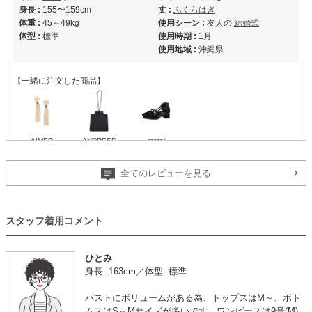
身長 :
155〜159cm
丈 :
ふくらはぎ
体重 :
45～49kg
使用シーン :
友人の
結婚式
体型 :
標準
使用時期 :
1月
使用地域 :
沖縄県
【一緒に注文した商品】
AIMER
ANDRESD
metoi
全てのレビューを見る
サイズ感ぴったりで安心でした
【A08781】（破棄済み）を使用
スタッフ着用コメント
年齢 :
30代
前半
サイズ :
ぴったり
身長 :
155〜159cm
丈 :
くるぶし
ひとみ
体重 :
50～54kg
使用シーン :
友人の
結婚式
身長: 163cm／体型: 標準
体型 :
標準
使用時期 :
9月
使用地域 :
神奈川県
バストにボリュームがある為、トップスはM～、ボト
暑苦しくなく、色も被りにくそうなものを選びました。
ムスはS～Mサイズが多いです。ワンピースは9号(M)