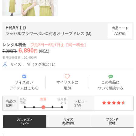
FRAY I.D
商品コード
ラッセルフラワーボレロ付きオリーブドレス (M)
A08781
レンタル料金
［2泊3日〜6泊7日まで同一料金］
6,890
7,990円
円
(税込)
参考販売価格：26,400円
サイズ ： M （タグ表記 : 1）
サイズ違い
マイリストに
この商品に
アイテムはこちら
追加
ついて相談する
新品
普通
使用感
商品の
レビュー
同様
あり
状態
37件
おしゃコン
サイズ
ブランド
Eye's
商品情報
説明