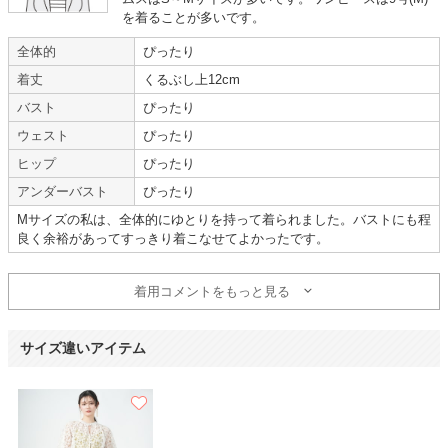
レビューで肩ひもが難しいと書いてあり少し不安でしたが、私の場合は長さ
を着ることが多いです。
調節出来たのでありがたかったです。
全体的
ぴったり
サイズが合うか心配でしたが、大丈夫だったので安心しました。
着丈
くるぶし上12cm
【一緒に注文した商品】
バスト
ぴったり
ウェスト
ぴったり
ヒップ
ぴったり
ANDRESD
metoi
アンダーバスト
ぴったり
Mサイズの私は、全体的にゆとりを持って着られました。バストにも程
華やかな色
良く余裕があってすっきり着こなせてよかったです。
【A08782】（破棄済み）を使用
着用コメントをもっと見る
年齢 :
20代
後半
サイズ :
ぴったり
身長 :
160〜164cm
丈 :
ひざより下
体重 :
50～54kg
使用シーン :
友人の
結婚式
サイズ違いアイテム
体型 :
標準
使用時期 :
7月
使用地域 :
広島県
華やかな色で、とてもかわいかったです!
サイトは、お気に入り登録ができるので、選びやすくて助かります!