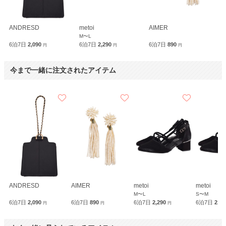
ANDRESD
metoi
AIMER
M〜L
6泊7日
2,090
6泊7日
2,290
6泊7日
890
円
円
円
今まで一緒に注文されたアイテム
ANDRESD
AIMER
metoi
metoi
M〜L
S〜M
6泊7日
2,090
6泊7日
890
6泊7日
2,290
6泊7日
2,2
円
円
円