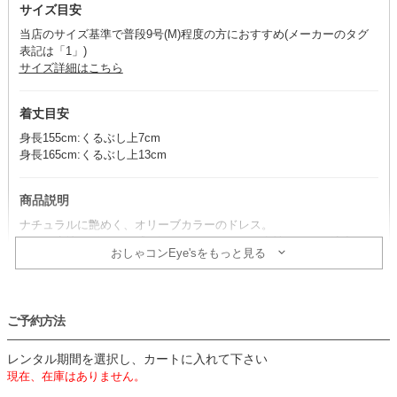
サイズ目安
当店のサイズ基準で普段9号(M)程度の方におすすめ(メーカーのタグ
表記は「1」)
サイズ詳細はこちら
着丈目安
身長155cm:くるぶし上7cm
身長165cm:くるぶし上13cm
商品説明
ナチュラルに艶めく、オリーブカラーのドレス。
サテン生地がグレード感を漂わせ、しなやかな女性らしさを演出する
おしゃコンEye'sをもっと見る
一着です。
コーデのポイント
ご予約方法
黒の小物でメリハリを加えると、大人っぽいコーデが完成。
オーバーボレロは前後2WAY仕様で、お好みに合わせて雰囲気を変え
レンタル期間を選択し、カートに入れて下さい
られます。
現在、在庫はありません。
透け感があるので、肩紐のないインナーを着用すると安心です。
※ドレスの肩紐は背中側のループに通して結ぶ仕様です。