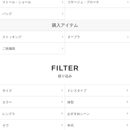
ストール・ショール
コサージュ・
ブローチ
バッグ
購入アイテム
ストッキング
ヌーブラ
ご祝儀袋
FILTER
絞り込み
サイズ
ドレスタイプ
カラー
体型
レングス
おすすめシーン
そで
年代