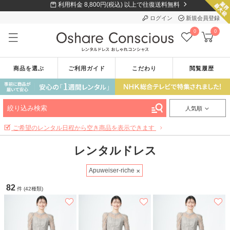
利用料金 8,800円(税込) 以上で往復送料無料
ログイン
新規会員登録
0
0
商品を選ぶ
ご利用ガイド
こだわり
閲覧履歴
絞り込み検索
人気順
ご希望のレンタル日程から空き商品を表示できます
レンタルドレス
Apuweiser-riche
82
件 (42種類)