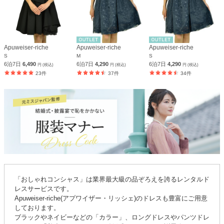
Apuweiser-riche
Apuweiser-riche
Apuweiser-riche
S
M
S
6泊7日
6,490
6泊7日
4,290
6泊7日
4,290
円 (税込)
円 (税込)
円 (税込)
23件
37件
34件
「おしゃれコンシャス」は業界最大級の品ぞろえを誇るレンタルド
レスサービスです。
Apuweiser-riche(アプワイザー・リッシェ)のドレスも豊富にご用意
しております。
ブラックやネイビーなどの「カラー」、ロングドレスやパンツドレ