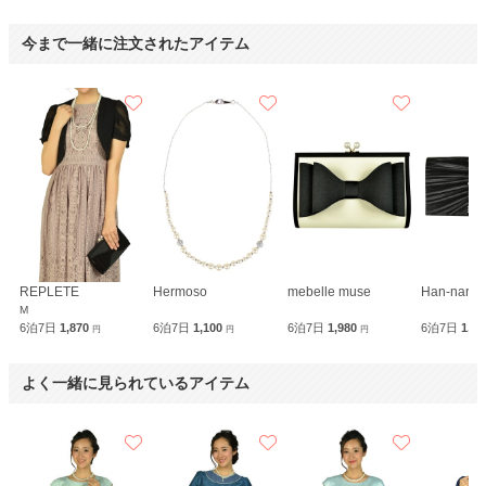
今まで一緒に注文されたアイテム
REPLETE
Hermoso
mebelle muse
Han-nari
M
6泊7日
1,870
6泊7日
1,100
6泊7日
1,980
6泊7日
1,9
円
円
円
よく一緒に見られているアイテム