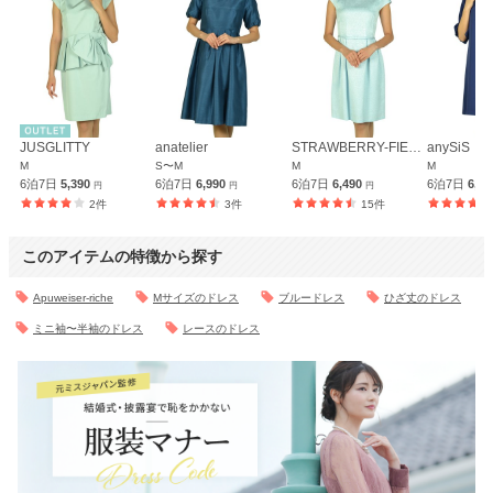
JUSGLITTY
anatelier
STRAWBERRY-FIELDS
anySiS
M
S〜M
M
M
6泊7日
5,390
6泊7日
6,990
6泊7日
6,490
6泊7日
6,4
円
円
円
2件
3件
15件
このアイテムの特徴から探す
Apuweiser-riche
Mサイズのドレス
ブルードレス
ひざ丈のドレス
ミニ袖〜半袖のドレス
レースのドレス