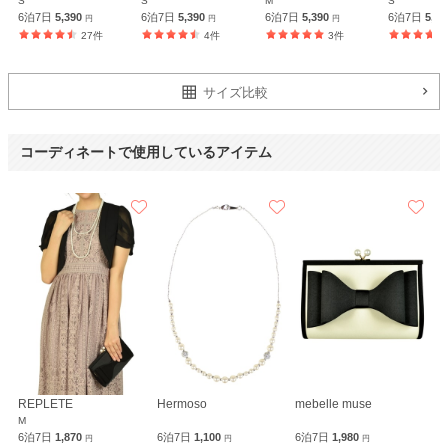
S
S
M
S
6泊7日
5,390
6泊7日
5,390
6泊7日
5,390
6泊7日
5,3
円
円
円
27件
4件
3件
サイズ比較
コーディネートで使用しているアイテム
REPLETE
Hermoso
mebelle muse
M
6泊7日
1,870
6泊7日
1,100
6泊7日
1,980
円
円
円