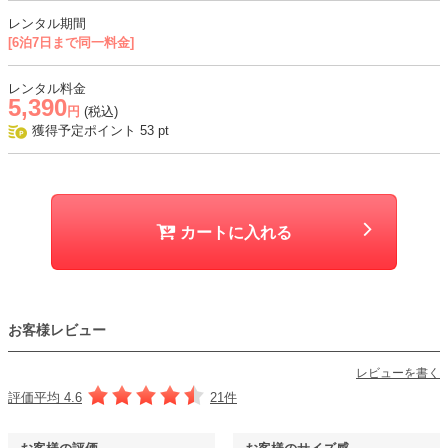
・ややざらっとしたハリ感のある生地に同色裏地の二枚重ね
レンタル期間
・ドレス裾の裏地は、同色裏地とチュール生地の三枚重ね
[6泊7日まで同一料金]
おすすめシーン
レンタル料金
5,390
結婚式、二次会、謝恩会、成人式、同窓会、パーティー、デートなど
円
(税込)
獲得予定ポイント
53
pt
カートに入れる
お客様レビュー
レビューを書く
評価平均 4.6
21件