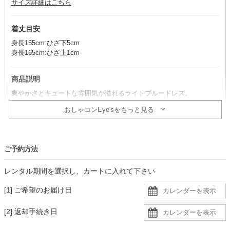
サイズ詳細はこちら
着丈目安
身長155cm:ひざ下5cm
身長165cm:ひざ上1cm
商品説明
爽やかさとキュートな雰囲気が溢れるライトブルードレス。
ネックラインのビジュとバックスタイルに施されたレースとリボン
おしゃコンEye'sをもっと見る
で、360度抜かりなくおしゃれを堪能できます。
コーデのポイント
ご予約方法
ブラックの小物合わせで、爽やかさはそのまま、きちんと感のあるコ
ーデの完成。
レンタル期間を選択し、カートに入れて下さい
アイボリー系をプラスすると、より愛らしい雰囲気に仕上がります。
デコルテの開きが広めのデザインのため、ヌーブラなど肩紐のないイ
[1] ご希望のお届け日
ンナーを着用するとより安心です。
[2] 返却手続き日
生地