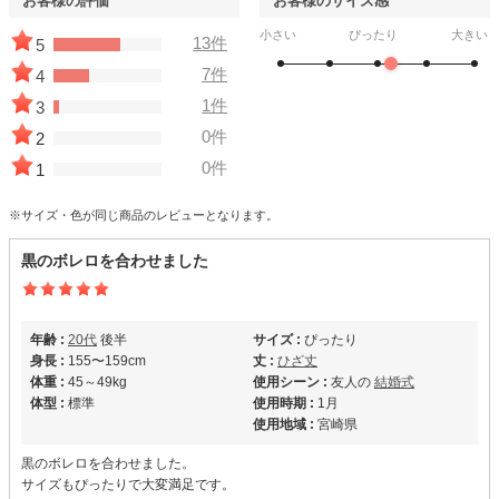
お客様の評価
お客様のサイズ感
小さい
ぴったり
大きい
13件
5
7件
4
1件
3
0件
2
0件
1
※サイズ・色が同じ商品のレビューとなります。
黒のボレロを合わせました
年齢 :
20代
後半
サイズ :
ぴったり
身長 :
155〜159cm
丈 :
ひざ丈
体重 :
45～49kg
使用シーン :
友人の
結婚式
体型 :
標準
使用時期 :
1月
使用地域 :
宮崎県
黒のボレロを合わせました。
サイズもぴったりで大変満足です。