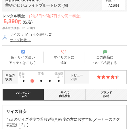
商品コード
華やかビジュライトブルードレス (M)
A01691
レンタル料金
［2泊3日〜6泊7日まで同一料金］
5,390
円
(税込)
参考販売価格：31,900円
サイズ ： M （タグ表記 : 2）
サイズ比較
色・サイズ違い
マイリストに
この商品に
アイテムはこちら
追加
ついて相談する
新品
普通
使用感
商品の
レビュー
同様
あり
状態
21件
おしゃコン
サイズ
ブランド
Eye's
商品情報
説明
サイズ目安
当店のサイズ基準で普段9号(M)程度の方におすすめ(メーカーのタグ
表記は「2」)