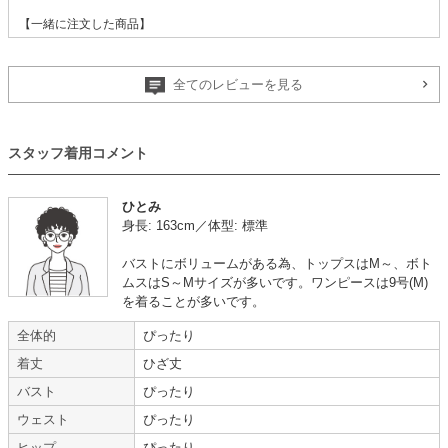
【一緒に注文した商品】
全てのレビューを見る
mebelle muse
Style JELLY
BEANS
スタッフ着用コメント
友人の結婚式で着ました
ひとみ
身長: 163cm／体型: 標準
年齢 :
20代
後半
サイズ :
やや大きい
バストにボリュームがある為、トップスはM～、ボト
身長 :
150〜154cm
丈 :
ひざ丈
ムスはS～Mサイズが多いです。ワンピースは9号(M)
体重 :
50～54kg
使用シーン :
友人の
結婚式
を着ることが多いです。
体型 :
標準
使用時期 :
12月
全体的
ぴったり
使用地域 :
東京都
着丈
ひざ丈
可愛い洋服が沢山ありました。
また利用します。
バスト
ぴったり
ウェスト
ぴったり
【一緒に注文した商品】
ヒップ
ぴったり