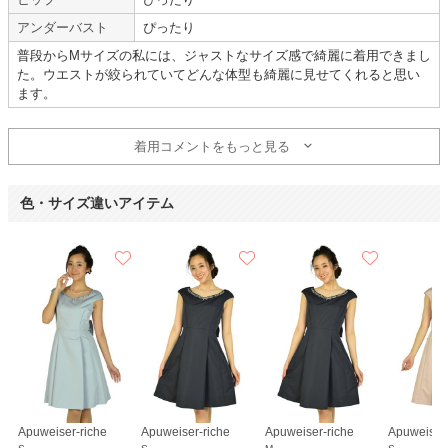
アンダーバスト
ぴったり
普段からMサイズの私には、ジャストなサイズ感で綺麗に着用できまし
Hermoso
REPLETE
Hermoso
た。ウエストが絞られていてどんな体型も綺麗に見せてくれると思い
ます。
甘すぎず抵抗なく着れた
着用コメントをもっと見る
年齢 :
30代
前半
サイズ :
ぴったり
色・サイズ違いアイテム
身長 :
155〜159cm
丈 :
ひざ丈
体重 :
50～54kg
使用シーン :
親族の結婚式
体型 :
標準
使用時期 :
7月
使用地域 :
静岡県
レビューを見て思った通りのきれいな水色でよかった。
甘すぎず30代でも抵抗なく着用できた。
レビューを参考に小物は黒で統一した。
また利用したい。
Apuweiser-riche
Apuweiser-riche
Apuweiser-riche
Apuweiser-