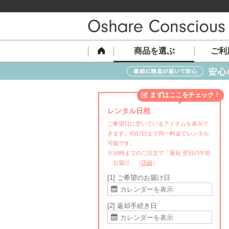
商品を選ぶ
ご利
まずはここをチェック！
レンタル日程
ご希望日に空いているアイテムを表示で
きます。6泊7日まで同一料金でレンタル
可能です。
※16時までのご注文で「最短 翌日の午前
お届け」（
詳細
）
[1] ご希望のお届け日
[2] 返却手続き日