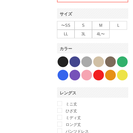
サイズ
〜SS
S
M
L
LL
3L
4L〜
カラー
レングス
ミニ丈
ひざ丈
ミディ丈
ロング丈
パンツドレス