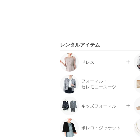
Discoat
Donna Karan
Dorry Doll
DRESS DECO
ecruefil
EIMY ISTOIRE
レンタルアイテム
Eimy Pearl by POWDER SUGAR
EMMEL REFINES
EMOTIONALL DRESSES 東京ソワ
ドレス
ール
EMPORIO ARMANI
フォーマル・
epic day
セレモニースーツ
EPOCA
ESCADA
esche
キッズフォーマル
et.UNiVER
etoll.
ETRE TOKYO
ボレロ・ジャケット
eur3
FAIRMARRY