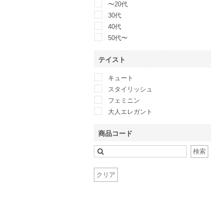
〜20代
belle raffine
30代
Callarus
40代
Calvin Klein
50代〜
CAPRICIEUX LE’MAGE
CELFORD
テイスト
CLANE
キュート
Clear Impression
スタイリッシュ
COCCOLUSSI 東京ソワール
フェミニン
COLLAGE GALLARDAGALANTE
大人エレガント
CORTES WORKS
COUP DE CHANCE
商品コード
Couture Brooch
CROON A SONG
検索
D&G
Dalliance Kelly
クリア
Dear Princess
DELLISE NOIR
Demi-Luxe BEAMS
DIAGRAM