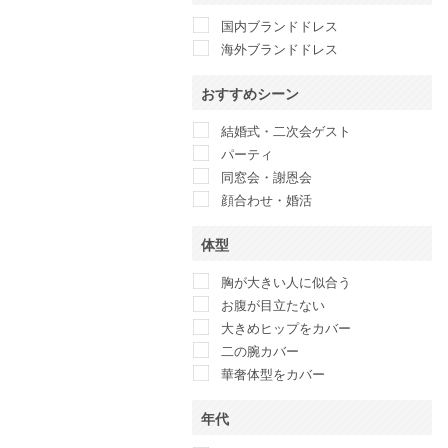
Ameri VINTAGE
国内ブランドドレス
anatelier
海外ブランドドレス
ANAYI
And Couture
おすすめシーン
ANDRESD
Another Edition
結婚式・二次会ゲスト
anuans
パーティ
anySiS
同窓会・謝恩会
Apploberry 東京ソワール
顔合わせ・婚活
Apuweiser-riche
体型
ARMANI COLLEZIONI
ASHILL
胸が大きい人に似合う
atlo
お腹が目立たない
Attirantore
大きめヒップをカバー
BANANA REPUBLIC
二の腕カバー
BCBG maxazria
華奢体型をカバー
BEAMS LIGHTS
BEAUTY&YOUTH UNITED
年代
ARROWS
Belle current 東京イギン