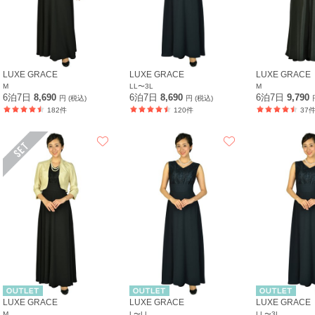
LUXE GRACE
LUXE GRACE
LUXE GRACE
M
LL〜3L
M
6泊7日
8,690
6泊7日
8,690
6泊7日
9,790
円 (税込)
円 (税込)
182件
120件
37
LUXE GRACE
LUXE GRACE
LUXE GRACE
M
L〜LL
LL〜3L