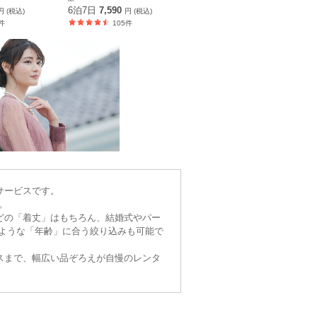
6泊7日
7,590
円 (税込)
円 (税込)
件
105件
サービスです。
。
どの「着丈」はもちろん、結婚式やパー
～のような「年齢」に合う絞り込みも可能で
スまで、幅広い品ぞろえが自慢のレンタ