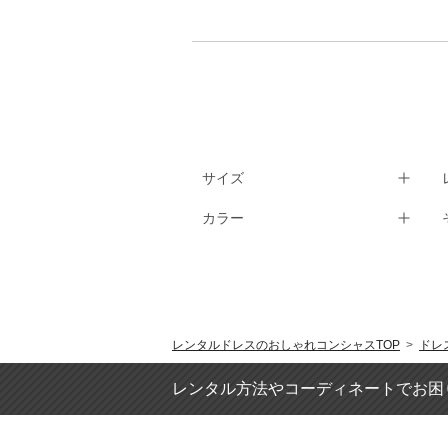
Feroux
FESTA MEMORIA
FeteROBE
form forma 東京ソワール
FRAY I.D
FROHLICH
GENIESOIR東京ソワール
サイズ
GRACE CLASS
GRACE CONTINENTAL
カラー
HARE
Hermoso
Hermoso luxe
I am...
IENA
IENA SLOBE
レンタルドレスのおしゃれコンシャスTOP
>
ドレ
Igin Zibeline
レンタル方法やコーディネートでお困
INDIVI
INFINE
INTERPLANET