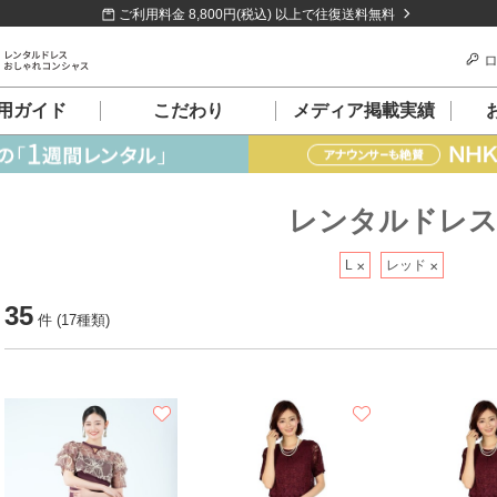
ご利用料金 8,800円(税込) 以上で往復送料無料
ロ
用ガイド
こだわり
メディア掲載実績
レンタルドレ
L
レッド
35
件 (17種類)