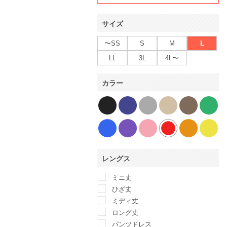
サイズ
〜SS
S
M
L
LL
3L
4L〜
カラー
レングス
ミニ丈
ひざ丈
ミディ丈
ロング丈
パンツドレス