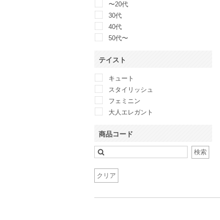
〜20代
Callarus
30代
Calvin Klein
40代
CAPRICIEUX LE’MAGE
50代〜
CELFORD
CLANE
テイスト
Clear Impression
キュート
COCCOLUSSI 東京ソワール
スタイリッシュ
COLLAGE GALLARDAGALANTE
フェミニン
CORTES WORKS
大人エレガント
COUP DE CHANCE
Couture Brooch
商品コード
CROON A SONG
D&G
検索
Dalliance Kelly
Dear Princess
クリア
DELLISE NOIR
Demi-Luxe BEAMS
DIAGRAM
Discoat