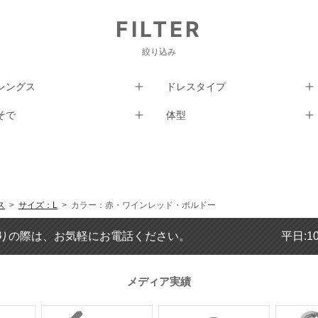
FILTER
絞り込み
レングス
ドレスタイプ
そで
体型
ス
>
サイズ：L
> カラー：赤・ワインレッド・ボルドー
りの際は、お気軽にお電話ください。
平日:1
メディア実績