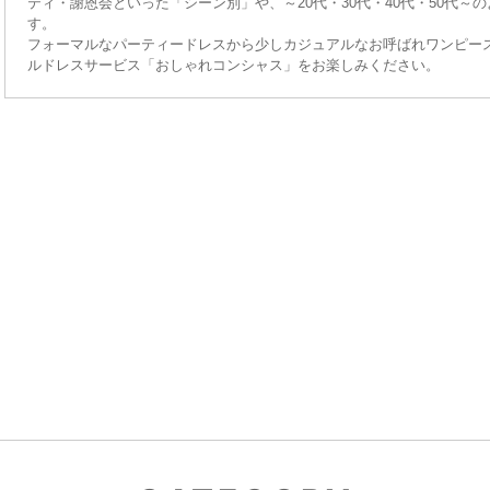
ティ・謝恩会といった「シーン別」や、～20代・30代・40代・50代
す。
フォーマルなパーティードレスから少しカジュアルなお呼ばれワンピー
ルドレスサービス「おしゃれコンシャス」をお楽しみください。