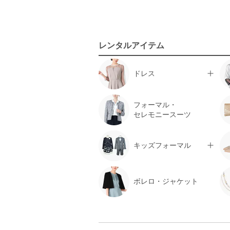
Donna Karan
Dorry Doll
DRESS DECO
ecruefil
レンタルアイテム
EIMY ISTOIRE
Eimy Pearl by POWDER SUGAR
ドレス
EMMEL REFINES
EMOTIONALL DRESSES 東京ソワ
ール
フォーマル・
EMPORIO ARMANI
セレモニースーツ
epic day
EPOCA
キッズフォーマル
ESCADA
esche
et.UNiVER
etoll.
ボレロ・ジャケット
ETRE TOKYO
eur3
FAIRMARRY
Feroux