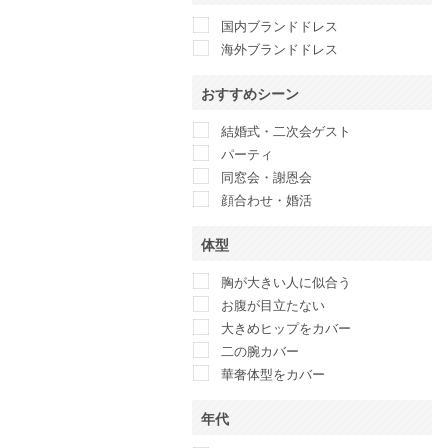
anatelier
国内ブランドドレス
ANAYI
海外ブランドドレス
And Couture
ANDRESD
おすすめシーン
Another Edition
anuans
結婚式・二次会ゲスト
anySiS
パーティ
Apploberry 東京ソワール
同窓会・謝恩会
Apuweiser-riche
顔合わせ・婚活
ARMANI COLLEZIONI
体型
ASHILL
atlo
胸が大きい人に似合う
Attirantore
お腹が目立たない
BANANA REPUBLIC
大きめヒップをカバー
BCBG maxazria
二の腕カバー
BEAMS LIGHTS
華奢体型をカバー
BEAUTY&YOUTH UNITED
ARROWS
年代
Belle current 東京イギン
belle raffine