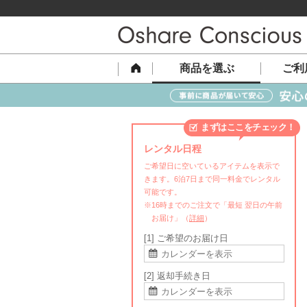
商品を選ぶ
ご利
まずはここをチェック！
レンタル日程
ご希望日に空いているアイテムを表示で
きます。6泊7日まで同一料金でレンタル
可能です。
※16時までのご注文で「最短 翌日の午前
お届け」（
詳細
）
[1] ご希望のお届け日
[2] 返却手続き日