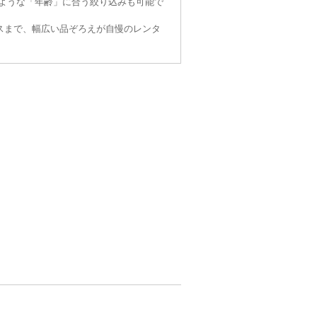
～のような「年齢」に合う絞り込みも可能で
スまで、幅広い品ぞろえが自慢のレンタ