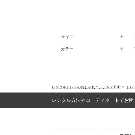
FESTA MEMORIA
FeteROBE
form forma 東京ソワール
FRAY I.D
FROHLICH
サイズ
GENIESOIR東京ソワール
GRACE CLASS
カラー
GRACE CONTINENTAL
HARE
Hermoso
Hermoso luxe
I am...
レンタルドレスのおしゃれコンシャスTOP
>
ドレ
IENA
IENA SLOBE
レンタル方法やコーディネートでお困
Igin Zibeline
INDIVI
INFINE
INTERPLANET
IVANKA TRUMP