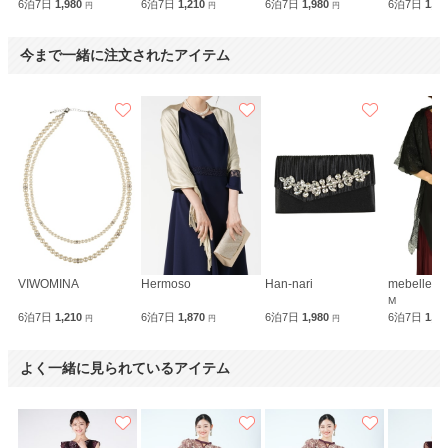
6泊7日
1,980
6泊7日
1,210
6泊7日
1,980
6泊7日
1,8
円
円
円
今まで一緒に注文されたアイテム
VIWOMINA
Hermoso
Han-nari
mebelle m
M
6泊7日
1,210
6泊7日
1,870
6泊7日
1,980
6泊7日
1,9
円
円
円
よく一緒に見られているアイテム