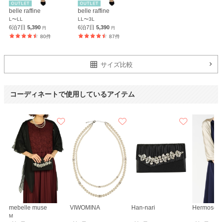
belle raffine
belle raffine
L〜LL
LL〜3L
6泊7日
5,390
6泊7日
5,390
円
円
80件
87件
サイズ比較
コーディネートで使用しているアイテム
mebelle muse
VIWOMINA
Han-nari
Hermoso
M