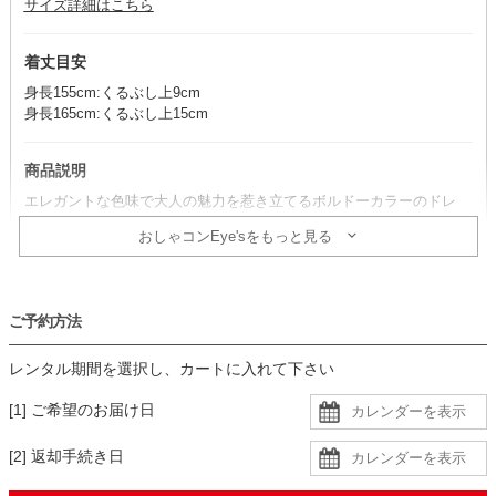
サイズ詳細はこちら
着丈目安
身長155cm:くるぶし上9cm
身長165cm:くるぶし上15cm
商品説明
エレガントな色味で大人の魅力を惹き立てるボルドーカラーのドレ
ス。
おしゃコンEye'sをもっと見る
プリーツスカートの揺れ感が女性らしさを高め、品のあるドレスアッ
プを叶えます。
ご予約方法
コーデのポイント
ブラックの小物でシックにまとめると、ご親族様にも好印象な上品コ
レンタル期間を選択し、カートに入れて下さい
ーデが完成します。
シャンパンカラーの小物やネックレスをプラスすれば、華やかなパー
[1] ご希望のお届け日
ティーシーンにもぴったりの装いです。
[2] 返却手続き日
生地