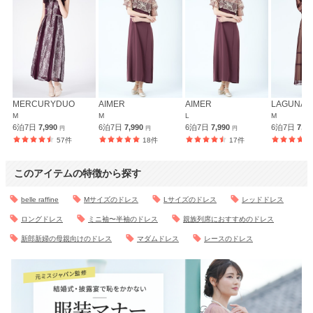
MERCURYDUO
AIMER
AIMER
LAGUNA
M
M
L
M
6泊7日
7,990
6泊7日
7,990
6泊7日
7,990
6泊7日
7,4
円
円
円
57件
18件
17件
このアイテムの特徴から探す
belle raffine
Mサイズのドレス
Lサイズのドレス
レッドドレス
ロングドレス
ミニ袖〜半袖のドレス
親族列席におすすめのドレス
新郎新婦の母親向けのドレス
マダムドレス
レースのドレス