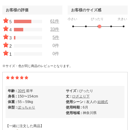
お客様の評価
お客様のサイズ感
小さい
ぴったり
大きい
61件
5
33件
4
5件
3
0件
2
0件
1
※サイズ・色が同じ商品のレビューとなります。
年齢 :
30代
前半
サイズ :
ぴったり
身長 :
150〜154cm
丈 :
ひざより下
体重 :
55～59kg
使用シーン :
友人の
結婚式
体型 :
ぽっちゃり
使用時期 :
6月
使用地域 :
神奈川県
【一緒に注文した商品】