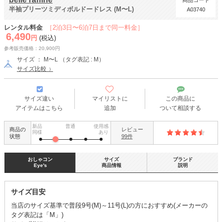
商品コード
半袖プリーツミディボルドードレス (M〜L)
A03740
レンタル料金
［2泊3日〜6泊7日まで同一料金］
6,490
円
(税込)
参考販売価格：20,900円
サイズ ： M〜L （タグ表記 : M）
サイズ比較
サイズ違い
マイリストに
この商品に
アイテムはこちら
追加
ついて相談する
新品
普通
使用感
商品の
レビュー
同様
あり
状態
99件
おしゃコン
サイズ
ブランド
Eye's
商品情報
説明
サイズ目安
当店のサイズ基準で普段9号(M)～11号(L)の方におすすめ(メーカーの
タグ表記は「M」)