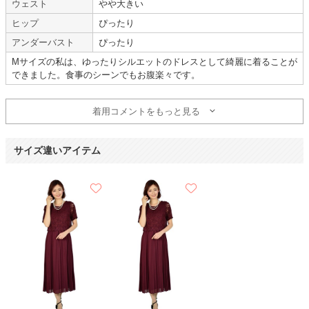
ウェスト
やや大きい
ヒップ
ぴったり
VIWOMINA
アンダーバスト
ぴったり
Mサイズの私は、ゆったりシルエットのドレスとして綺麗に着ることが
【
A03739
】を使用
できました。食事のシーンでもお腹楽々です。
年齢 :
30代
前半
サイズ :
ぴったり
着用コメントをもっと見る
身長 :
155〜159cm
丈 :
くるぶし
体重 :
50～54kg
使用シーン :
友人の
結婚式
体型 :
ややぽっちゃり
使用時期 :
5月
サイズ違いアイテム
使用地域 :
神奈川県
【一緒に注文した商品】
VIWOMINA
Dorry Doll
Climb