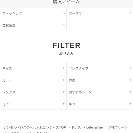
購入アイテム
ストッキング
ヌーブラ
ご祝儀袋
FILTER
絞り込み
サイズ
ドレスタイプ
カラー
体型
レングス
おすすめシーン
そで
年代
レンタルドレスのおしゃれコンシャスTOP
>
ドレス
>
belle raffine
> 半袖プリーツ
ミディボルドードレス (M〜L)