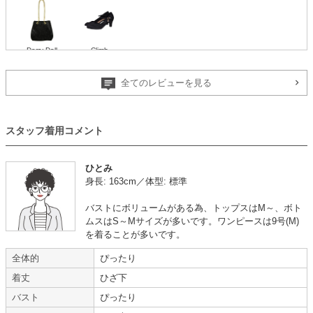
Dorry Doll
Climb
全てのレビューを見る
一目惚れしたドレス
スタッフ着用コメント
年齢 :
60代
サイズ :
ぴったり
身長 :
155〜159cm
丈 :
くるぶし
ひとみ
体重 :
45～49kg
使用シーン :
その他 (還暦の撮影)
身長: 163cm／体型: 標準
体型 :
標準
使用時期 :
6月
使用地域 :
埼玉県
バストにボリュームがある為、トップスはM～、ボト
一目惚れしたドレスで、大満足でした。
ムスはS～Mサイズが多いです。ワンピースは9号(M)
ただ着脱がとても大変で苦労しました。
を着ることが多いです。
以前利用させていただいて、とても安心感がありましたので、今回も利用さ
全体的
ぴったり
せていただきました。
着丈
ひざ下
【一緒に注文した商品】
バスト
ぴったり