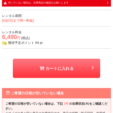
・シフォン生地に同色裏地の二枚重ね
空いていない場合は、在庫商品の確認をお願いします
・トップス部分のみレース生地を重ね、袖に透け感あり
レンタル期間
おすすめシーン
[6泊7日まで同一料金]
結婚式、二次会、謝恩会、成人式、同窓会、パーティー、発表会など
レンタル料金
6,490
円
(税込)
獲得予定ポイント
64
pt
カートに入れる
ご希望の日程が空いていない場合
ご希望の日程が空いていない場合は、下記
1件
の在庫状況(※)をご確認くだ
さい。