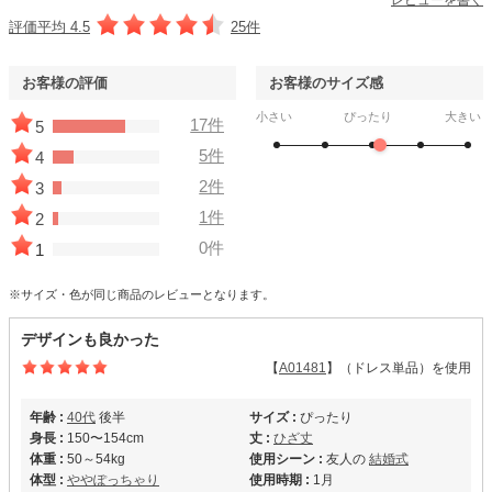
評価平均 4.5
25件
お客様の評価
お客様のサイズ感
小さい
ぴったり
大きい
17件
5
5件
4
2件
3
1件
2
0件
1
※サイズ・色が同じ商品のレビューとなります。
デザインも良かった
【
A01481
】（ドレス単品）を使用
年齢 :
40代
後半
サイズ :
ぴったり
身長 :
150〜154cm
丈 :
ひざ丈
体重 :
50～54kg
使用シーン :
友人の
結婚式
体型 :
ややぽっちゃり
使用時期 :
1月