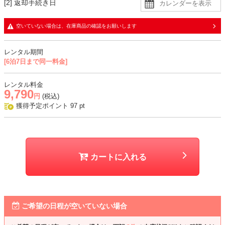
[2] 返却手続き日
生地
空いていない場合は、在庫商品の確認をお願いします
・大判のフラワーレースに同色裏地の二枚重ね
・胸元はチュールと同色裏地の二枚重ね
レンタル期間
・ボレロは透け感のあるシフォン生地と、レース生地の二枚重ね
[6泊7日まで同一料金]
おすすめシーン
レンタル料金
9,790
結婚式、二次会、謝恩会、成人式、同窓会、パーティー、デートなど
円
(税込)
獲得予定ポイント
97
pt
カートに入れる
ご希望の日程が空いていない場合