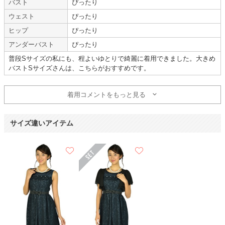
バスト
ぴったり
思ったよりずっと素敵でした。
ウェスト
ぴったり
レースが可愛かった。
掲載商品数が多くて、ややつかれますがそれほど豊富ということですよね。
ヒップ
ぴったり
ただこのみはかたよっているので、結局似た様なものをお借りしています。
アンダーバスト
ぴったり
バッグは「どこがアウトレット」というくらい、状態の良い物でした。
普段Sサイズの私にも、程よいゆとりで綺麗に着用できました。大きめ
【一緒に注文した商品】
バストSサイズさんは、こちらがおすすめです。
着用コメントをもっと見る
Dorry Doll
サイズ違いアイテム
お品物は良かった
【
A01481
】（ドレス単品）を使用
年齢 :
50代以降
サイズ :
ぴったり
身長 :
150〜154cm
丈 :
ひざ丈
体重 :
40～44kg
使用シーン :
その他 (娘の結婚相
体型 :
標準
手の両家顔合わせ)
使用時期 :
10月
使用地域 :
東京都