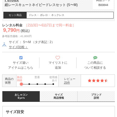
商品コード
総レースキュートネイビードレスセット (S〜M)
B00844
セット商品
ドレス・ ボレロ・ ネックレス
レンタル料金
［2泊3日〜6泊7日まで同一料金］
9,790
円
(税込)
参考販売価格：41,800円
サイズ ： S〜M （タグ表記 : 2）
サイズ比較
サイズ違い
マイリストに
この商品に
アイテムはこちら
追加
ついて相談する
新品
普通
使用感
商品の
レビュー
同様
あり
状態
25件
おしゃコン
サイズ
ブランド
Eye's
商品情報
説明
サイズ目安