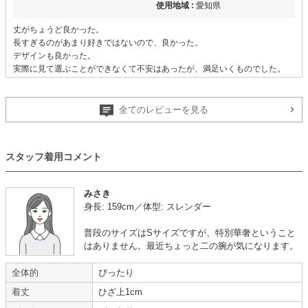
使用地域 :
愛知県
丈がちょうど良かった。
長すぎるのがあまり好きではないので、良かった。
デザインも良かった。
実際に見て選ぶことができなくて不安はあったが、満足いくものでした。
レビューも参考になりました。
【一緒に注文した商品】
全てのレビューを見る
スタッフ着用コメント
Selected
PREFERIR
Cachellie
みさき
身長: 159cm／体型: スレンダー
思ったよりずっと素敵でした
【
B00845
】を使用
普段のサイズはSサイズですが、特別華奢ということ
はありません。最近ちょっと二の腕が気になります。
年齢 :
50代以降
丈 :
ひざより下
身長 :
150〜154cm
使用シーン :
親族の結婚式
全体的
ぴったり
体重 :
30kg台
使用時期 :
10月
着丈
ひざ上1cm
体型 :
華奢
使用地域 :
宮崎県