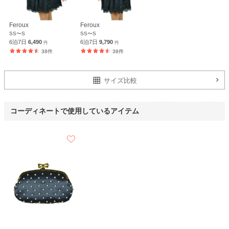
お品物は良かったです。
値段がもう少し安ければ良いと思います。
Feroux
Feroux
SS〜S
SS〜S
6泊7日
6,490
6泊7日
9,790
【一緒に注文した商品】
円
円
38件
38件
サイズ比較
Selected
PALME D'OR
コーディネートで使用しているアイテム