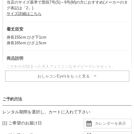
当店のサイズ基準で普段7号(S)～9号(M)の方におすすめ(メーカーのタ
グ表記は「2」)
サイズ詳細はこちら
着丈目安
身長155cm:ひざ下1cm
身長165cm:ひざ上5cm
商品説明
こだわりが詰まった大人フェミニンなネイビードレスセット。
セットのボレロもレース素材で合わせ、統一感のあるコーディネート
おしゃコンEye'sをもっと見る
に。
※ドレス・ボレロ・ネックレスのセット商品です。その他のアイテム
は、別途単品で取り扱いがございます。
ご予約方法
コーデのポイント
レンタル期間を選択し、カートに入れて下さい
小物はセットのボレロと合わせてブラックを合わせると、大人の落ち
着き感あるフェミニンコーデの完成。
[1] ご希望のお届け日
華やかさをプラスしたい時は、シルバー系をプラスするのがおすすめ
です。