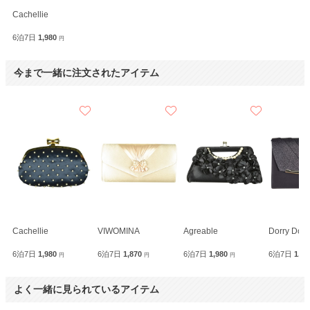
Cachellie
6泊7日
1,980
円
今まで一緒に注文されたアイテム
Cachellie
VIWOMINA
Agreable
Dorry Doll
6泊7日
1,980
6泊7日
1,870
6泊7日
1,980
6泊7日
1,9
円
円
円
よく一緒に見られているアイテム