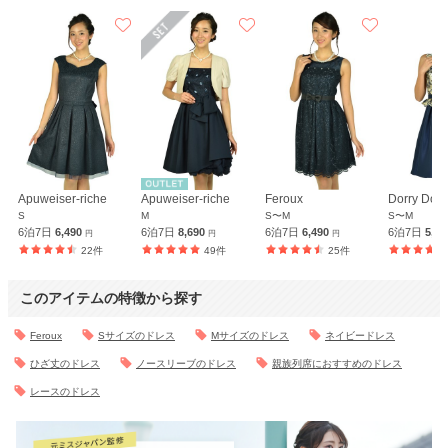
Apuweiser-riche
Apuweiser-riche
Feroux
Dorry Doll
S
M
S〜M
S〜M
6泊7日
6,490
6泊7日
8,690
6泊7日
6,490
6泊7日
5,9
円
円
円
22件
49件
25件
このアイテムの特徴から探す
Feroux
Sサイズのドレス
Mサイズのドレス
ネイビードレス
ひざ丈のドレス
ノースリーブのドレス
親族列席におすすめのドレス
レースのドレス