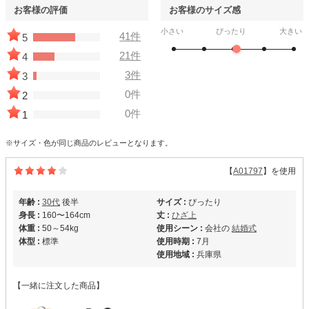
お客様の評価
お客様のサイズ感
小さい
ぴったり
大きい
41件
5
21件
4
3件
3
0件
2
0件
1
※サイズ・色が同じ商品のレビューとなります。
【
A01797
】を使用
年齢 :
30代
後半
サイズ :
ぴったり
身長 :
160〜164cm
丈 :
ひざ上
体重 :
50～54kg
使用シーン :
会社の
結婚式
体型 :
標準
使用時期 :
7月
使用地域 :
兵庫県
【一緒に注文した商品】