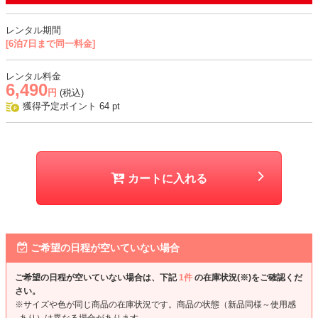
重ね
・デコルテと背中、裾部分はレース生地で、透け感あり
レンタル期間
[6泊7日まで同一料金]
おすすめシーン
結婚式、二次会、謝恩会、成人式、同窓会、パーティー、お食事会な
レンタル料金
6,490
ど
円
(税込)
獲得予定ポイント
64
pt
カートに入れる
ご希望の日程が空いていない場合
ご希望の日程が空いていない場合は、下記
1件
の在庫状況(※)をご確認くだ
さい。
※サイズや色が同じ商品の在庫状況です。商品の状態（新品同様～使用感
あり）は異なる場合があります。