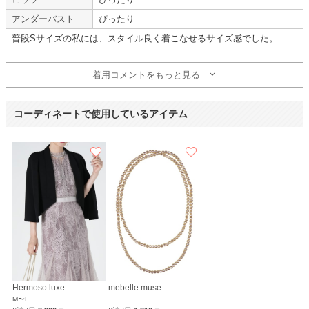
Karen
Sweet As
アンダーバスト
ぴったり
普段Sサイズの私には、スタイル良く着こなせるサイズ感でした。
ぴったりでした
着用コメントをもっと見る
【
A01797
】を使用
年齢 :
40代
前半
サイズ :
ぴったり
コーディネートで使用しているアイテム
身長 :
155〜159cm
丈 :
ひざ丈
体重 :
45～49kg
使用シーン :
友人の
結婚式
体型 :
標準
使用時期 :
1月
使用地域 :
神奈川県
もう少し明るい色かなと思っていました。
サイトは見やすかったです。
【一緒に注文した商品】
mebelle muse
Hermoso luxe
Sweet As
Hermoso luxe
mebelle muse
M〜L