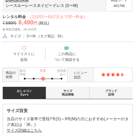
商品コード
シースルーレースネイビードレス (S〜M)
A01796
レンタル料金
［2泊3日〜6泊7日まで同一料金］
6,490
7,590円
円
(税込)
参考販売価格：48,400円
サイズ ： S〜M （タグ表記 : 36）
マイリストに
この商品に
追加
ついて相談する
新品
普通
使用感
商品の
レビュー
同様
あり
状態
65件
おしゃコン
サイズ
ブランド
Eye's
商品情報
説明
サイズ目安
当店のサイズ基準で普段7号(S)～9号(M)の方におすすめ(メーカーのタ
グ表記は「36」)
サイズ詳細はこちら