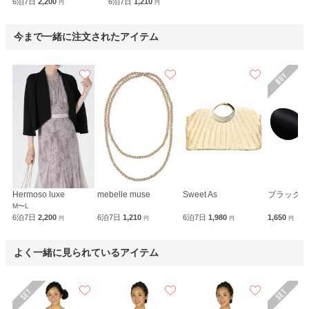
6泊7日
2,200
6泊7日
1,210
円
円
今まで一緒に注文されたアイテム
Hermoso luxe
mebelle muse
Sweet As
M〜L
6泊7日
2,200
6泊7日
1,210
6泊7日
1,980
1,650
円
円
円
円
よく一緒に見られているアイテム