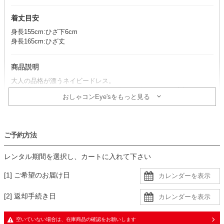
着丈目安
身長155cm:ひざ下6cm
身長165cm:ひざ丈
商品説明
大人の品格が漂うネイビードレス。
シンプルなIラインシルエットにひと際目を引くレースが素敵オーラ
おしゃコンEye'sをもっと見る
を放つ一着。
コーデのポイント
ご予約方法
シャンパンカラーやシルバー系など、明るい小物合わせがおすすめ！
華やかなコーディネートで特別感がアップします。
レンタル期間を選択し、カートに入れて下さい
きちんと見せたいシーンにはジャケットを合わせることで、品良く落
ち着いた印象に仕上がります。
[1] ご希望のお届け日
透け感があるので、肩紐のないインナーを着用すると安心です。
[2] 返却手続き日
生地
・ややざらっとした手触りの程良い厚みのある生地に同色裏地の二枚
空いていない場合は、在庫商品の確認をお願いします