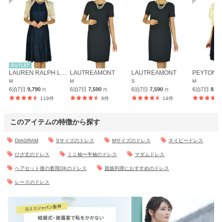
LAUREN RALPH LAUREN
LAUTREAMONT
LAUTREAMONT
PEYTON 
M
M
S
M
6泊7日
9,790
6泊7日
7,590
6泊7日
7,590
6泊7日
8,6
円
円
円
119件
9件
14件
このアイテムの特徴から探す
DIAGRAM
Sサイズのドレス
Mサイズのドレス
ネイビードレス
ひざ丈のドレス
ミニ袖〜半袖のドレス
マダムドレス
ヘアセット後の着用OKのドレス
親族列席におすすめのドレス
レースのドレス