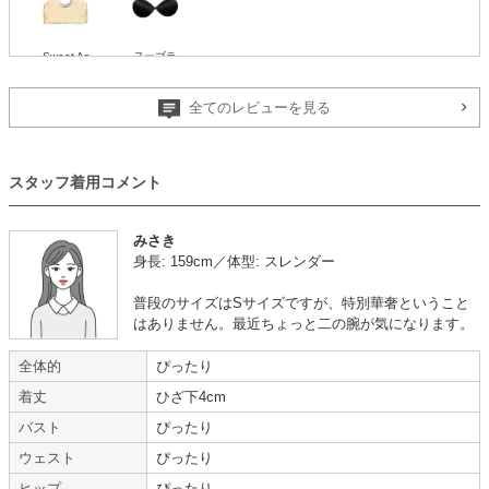
Sweet As
ヌーブラ
全てのレビューを見る
また利用したいです
【
A01797
】を使用
スタッフ着用コメント
年齢 :
50代以降
サイズ :
ぴったり
身長 :
145〜149cm
丈 :
ふくらはぎ
みさき
体重 :
30kg台
使用シーン :
親族の結婚式
身長: 159cm／体型: スレンダー
体型 :
華奢
使用時期 :
11月
使用地域 :
三重県
普段のサイズはSサイズですが、特別華奢ということ
スマホで見たときより、色が暗めでした。
はありません。最近ちょっと二の腕が気になります。
サイズもぴったりで、満足です。
また利用したいです。
全体的
ぴったり
サイトは使いやすかったです。
着丈
ひざ下4cm
【一緒に注文した商品】
バスト
ぴったり
ウェスト
ぴったり
ヒップ
ぴったり