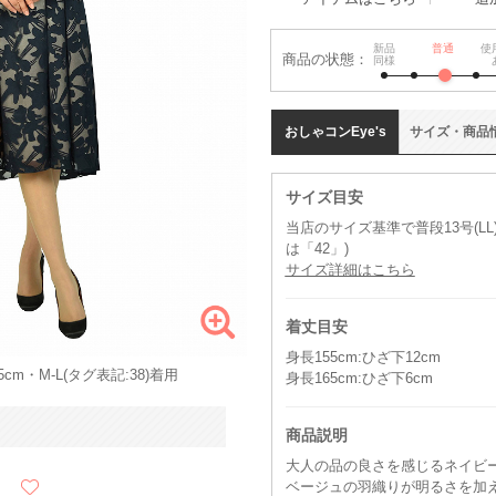
新品
普通
使
商品の状態：
同様
おしゃコン
Eye's
サイズ
・
商品
サイズ目安
当店のサイズ基準で普段13号(L
は「42」)
サイズ詳細はこちら
着丈目安
身長155cm:ひざ下12cm
cm・M-L(タグ表記:38)着用
身長165cm:ひざ下6cm
商品説明
大人の品の良さを感じるネイビ
ベージュの羽織りが明るさを加