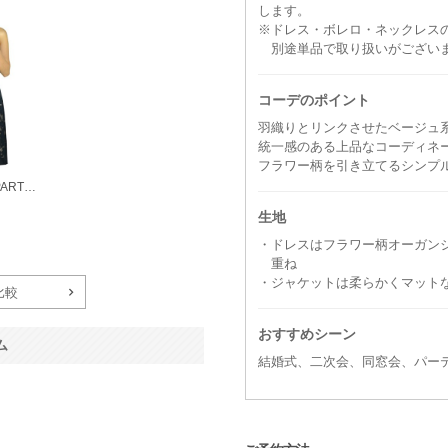
します。
※ドレス・ボレロ・ネックレス
別途単品で取り扱いがござい
コーデのポイント
羽織りとリンクさせたベージュ
統一感のある上品なコーディネ
フラワー柄を引き立てるシンプ
PREFERENCE PARTY'S
生地
・ドレスはフラワー柄オーガン
重ね
・ジャケットは柔らかくマット
比較
おすすめシーン
ム
結婚式、二次会、同窓会、パー