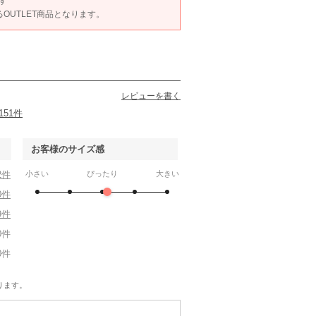
す
あるOUTLET商品となります。
レビューを書く
151件
お客様のサイズ感
2件
小さい
ぴったり
大きい
0件
9件
0件
0件
ります。