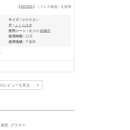
【
A02301
】（ドレス単品）を使用
サイズ :
やや大きい
丈 :
ふくらはぎ
使用シーン :
友人の
結婚式
使用時期 :
12月
使用地域 :
千葉県
。
のレビューを見る
サイズ :
ぴったり
丈 :
ひざより少し下
使用シーン :
会社の
結婚式
使用時期 :
11月
使用地域 :
埼玉県
で、今回も同じものを借りました。
m／体型: グラマー