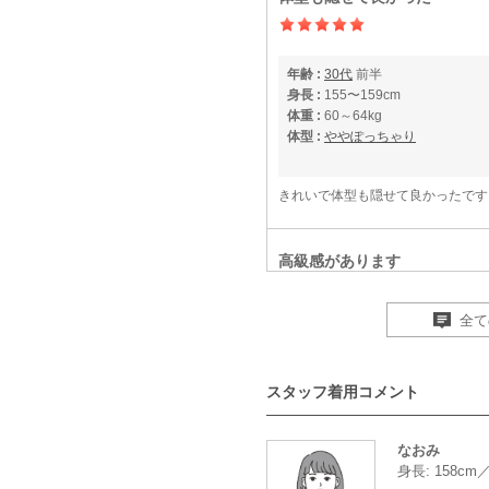
年齢 :
30代
前半
身長 :
155〜159cm
体重 :
60～64kg
体型 :
ややぽっちゃり
きれいで体型も隠せて良かったです
高級感があります
全て
年齢 :
50代以降
身長 :
155〜159cm
体重 :
60～64kg
スタッフ着用コメント
体型 :
ややぽっちゃり
なおみ
以前も同じものを借りて良かったの
身長: 158c
良かったです。