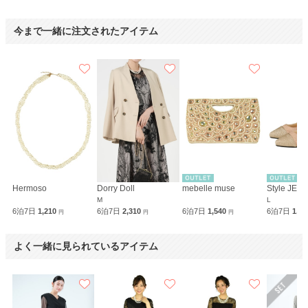
今まで一緒に注文されたアイテム
Hermoso
Dorry Doll
mebelle muse
Style JEL
M
L
6泊7日
1,210
6泊7日
2,310
6泊7日
1,540
6泊7日
1,8
円
円
円
よく一緒に見られているアイテム