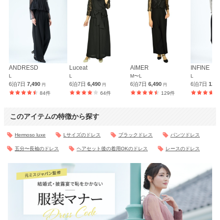
ANDRESD
Luceat
AIMER
INFINE
L
L
M〜L
L
6泊7日
7,490
6泊7日
6,490
6泊7日
6,490
6泊7日
12,
円
円
円
84件
64件
129件
このアイテムの特徴から探す
Hermoso luxe
Lサイズのドレス
ブラックドレス
パンツドレス
五分〜長袖のドレス
ヘアセット後の着用OKのドレス
レースのドレス