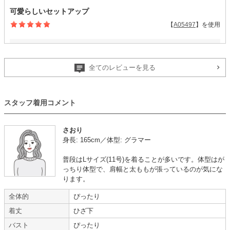
可愛らしいセットアップ
【
A05497
】を使用
年齢 :
30代
後半
サイズ :
ぴったり
身長 :
155〜159cm
丈 :
ひざより下
全てのレビューを見る
体重 :
55～59kg
使用シーン :
卒入園・卒入学式
体型 :
ややぽっちゃり
使用時期 :
4月
使用地域 :
大阪府
スタッフ着用コメント
可愛らしいセットアップで満足でした。
【一緒に注文した商品】
さおり
身長: 165cm／体型: グラマー
普段はLサイズ(11号)を着ることが多いです。体型はが
Hermoso
Style JELLY
っちり体型で、肩幅と太ももが張っているのが気にな
BEANS
ります。
全体的
ぴったり
動きやすい
着丈
ひざ下
【
A05495
】を使用
バスト
ぴったり