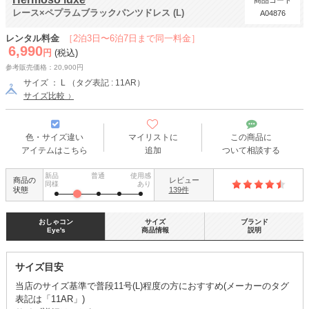
商品コード
レース×ペプラムブラックパンツドレス (L)
A04876
レンタル料金
［2泊3日〜6泊7日まで同一料金］
6,990
円
(税込)
参考販売価格：20,900円
サイズ ： L （タグ表記 : 11AR）
サイズ比較
色・サイズ違い
マイリストに
この商品に
アイテムはこちら
追加
ついて相談する
新品
普通
使用感
商品の
レビュー
同様
あり
状態
139件
おしゃコン
サイズ
ブランド
Eye's
商品情報
説明
サイズ目安
当店のサイズ基準で普段11号(L)程度の方におすすめ(メーカーのタグ
表記は「11AR」)