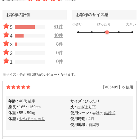
お客様の評価
お客様のサイズ感
小さい
ぴったり
大きい
91件
5
40件
4
8件
3
0件
2
0件
1
※サイズ・色が同じ商品のレビューとなります。
【
A05495
】を使用
年齢 :
40代
後半
サイズ :
ぴったり
身長 :
165〜169cm
丈 :
ひざより下
体重 :
55～59kg
使用シーン :
会社の
結婚式
体型 :
ややぽっちゃり
使用時期 :
4月
使用地域 :
新潟県