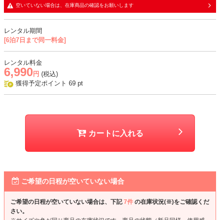
・袖部分はレース生地で、透け感あり
空いていない場合は、在庫商品の確認をお願いします
おすすめシーン
レンタル期間
[6泊7日まで同一料金]
結婚式、二次会、謝恩会、成人式、同窓会、パーティー、お宮参りな
ど
レンタル料金
6,990
円
(税込)
獲得予定ポイント
69
pt
カートに入れる
ご希望の日程が空いていない場合
ご希望の日程が空いていない場合は、下記
7件
の在庫状況(※)をご確認くだ
さい。