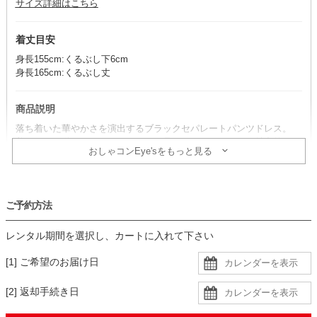
サイズ詳細はこちら
着丈目安
身長155cm:くるぶし下6cm
身長165cm:くるぶし丈
商品説明
落ち着いた華やかさを演出するブラックセパレートパンツドレス。
美しいのに動きやすい、スッキリと見えるパンツラインが魅力的な一
おしゃコンEye'sをもっと見る
着です。
コーデのポイント
ご予約方法
明るい小物を合わせて、メリハリを付けるのがおすすめ！
パンツ部分がシンプルなので、装飾のあるアイテムもバランスよく合
レンタル期間を選択し、カートに入れて下さい
わせられます。
ジャケットを羽織ってクールに見せたスタイルも素敵です。
[1] ご希望のお届け日
生地
[2] 返却手続き日
・身頃とパンツは柔らかいさらっとした生地に同色裏地の二枚重ね