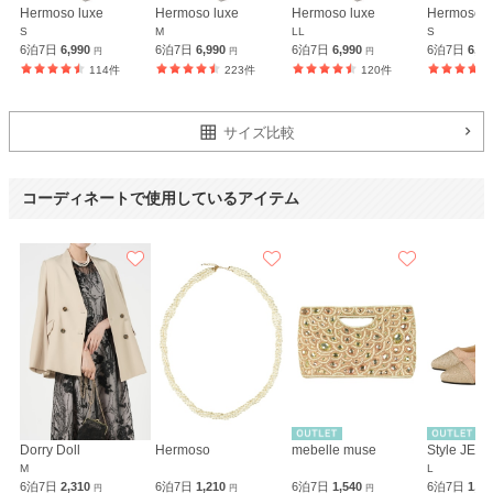
Hermoso luxe
Hermoso luxe
Hermoso luxe
Hermoso l
S
M
LL
S
6泊7日
6,990
6泊7日
6,990
6泊7日
6,990
6泊7日
6,9
円
円
円
114件
223件
120件
サイズ比較
コーディネートで使用しているアイテム
Dorry Doll
Hermoso
mebelle muse
Style JEL
M
L
6泊7日
2,310
6泊7日
1,210
6泊7日
1,540
6泊7日
1,8
円
円
円