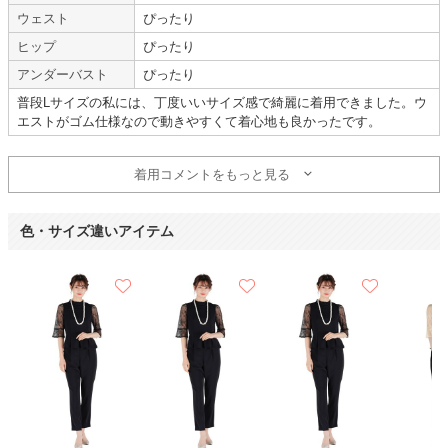
ウェスト
ぴったり
年齢 :
40代
前半
サイズ :
ぴったり
ヒップ
ぴったり
身長 :
165〜169cm
丈 :
くるぶし
体重 :
60～64kg
使用シーン :
会社の
結婚式
アンダーバスト
ぴったり
体型 :
標準
使用時期 :
12月
普段Lサイズの私には、丁度いいサイズ感で綺麗に着用できました。ウ
使用地域 :
栃木県
エストがゴム仕様なので動きやすくて着心地も良かったです。
職場の後輩の結婚式で利用させて頂きました。
立っている時はぴったりで、座った時に腰の後ろ部分がやや短い印象でした
着用コメントをもっと見る
が、動きやすく華やかさもあり、全体的には満足しています。
手軽に品数豊富なアイテムをお借りすることができて本当に良かったです。
またの機会に利用させて頂きます。
色・サイズ違いアイテム
【一緒に注文した商品】
mebelle muse
UNITED
ARROWS green
label relaxing