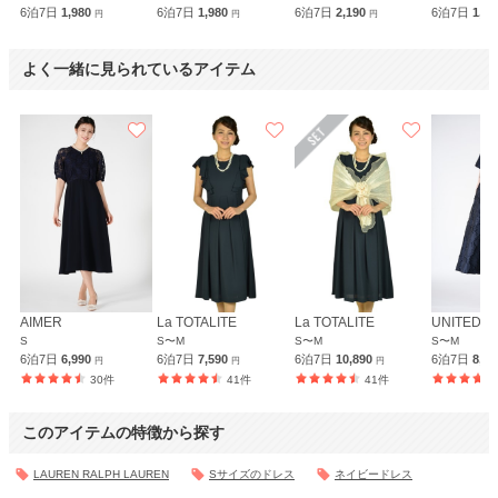
6泊7日
1,980
6泊7日
1,980
6泊7日
2,190
6泊7日
1,9
円
円
円
よく一緒に見られているアイテム
AIMER
La TOTALITE
La TOTALITE
UNITED 
S
S〜M
S〜M
S〜M
6泊7日
6,990
6泊7日
7,590
6泊7日
10,890
6泊7日
8,4
円
円
円
30件
41件
41件
このアイテムの特徴から探す
LAUREN RALPH LAUREN
Sサイズのドレス
ネイビードレス