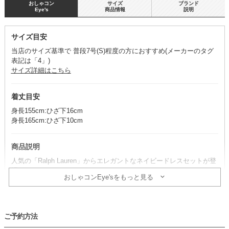
おしゃコン
サイズ
ブランド
Eye's
商品情報
説明
サイズ目安
当店のサイズ基準で 普段7号(S)程度の方におすすめ(メーカーのタグ
表記は「4」)
サイズ詳細はこちら
着丈目安
身長155cm:ひざ下16cm
身長165cm:ひざ下10cm
商品説明
人気の「Ralph Lauren」からエレガントなネイビードレスセットが登
場。
おしゃコンEye'sをもっと見る
フラワーモチーフの総レースがとっても豪華で、気品ある大人ドレス
スタイルを叶えます。
※ドレス・ボレロ・ネックレスのセット商品です。その他のアイテム
は、別途単品で取り扱いがございます。
ご予約方法