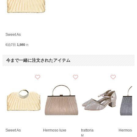
Sweet As
6泊7日
1,980
円
今まで一緒に注文されたアイテム
Sweet As
Hermoso luxe
trattoria
Hermoso l
M