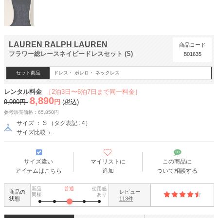
LAUREN RALPH LAUREN
商品コード
フラワー総レースネイビードレスセット (S)
B01635
セット商品
ドレス・ ボレロ・ ネックレス
レンタル料金
［2泊3日〜6泊7日まで同一料金］
8,890
9,990円
円
(税込)
参考販売価格：65,850円
サイズ ： S （タグ表記 : 4）
サイズ比較
サイズ違い
マイリストに
この商品に
アイテムはこちら
追加
ついて相談する
新品
普通
使用感
商品の
レビュー
同様
あり
状態
113件