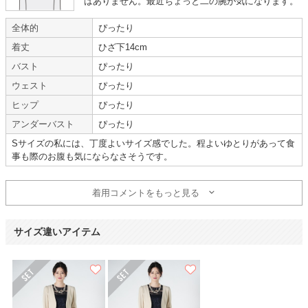
はありません。最近ちょっと二の腕が気になります。
【一緒に注文した商品】
全体的
ぴったり
着丈
ひざ下14cm
バスト
ぴったり
Sweet As
ウェスト
ぴったり
ヒップ
ぴったり
レース素材が上品
アンダーバスト
ぴったり
Sサイズの私には、丁度よいサイズ感でした。程よいゆとりがあって食
事も際のお腹も気にならなさそうです。
年齢 :
50代
サイズ :
ぴったり
身長 :
155〜159cm
丈 :
ふくらはぎ
着用コメントをもっと見る
体重 :
45～49kg
使用シーン :
その他 (成人式前撮
体型 :
標準
り)
使用時期 :
5月
サイズ違いアイテム
使用地域 :
神奈川県
肩幅、身幅がちょうど良く、レース素材も上品でとても気に入りました。
あと、2連パールネックレスのセットのサービスも良いと思いました。
返却準備品(テープなど)まで備わっていてとても便利だし、返却方法もシン
プルで分かりやすく、また利用したいと思います。