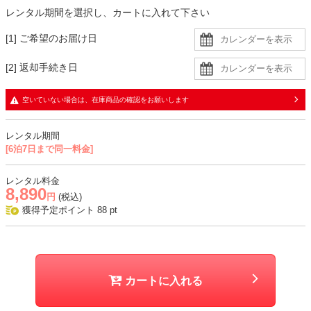
コーデのポイント
レンタル期間を選択し、カートに入れて下さい
ベージュ系の小物で揃えると、統一感のある華やかなコーデに仕上が
[1] ご希望のお届け日
ります。
靴はブラックを合わせても全体が引き締まり素敵です。
[2] 返却手続き日
ドレスに透け感があるので、羽織りを脱いで着用される場合は、肩紐
のないインナーを着用すると安心です。
空いていない場合は、在庫商品の確認をお願いします
生地
レンタル期間
・ドレスはレース生地に同色裏地の二枚重ねで、デコルテと背中、袖
[6泊7日まで同一料金]
に透け感あり
・ジャケットはやわらかくマットな生地
レンタル料金
8,890
円
(税込)
おすすめシーン
獲得予定ポイント
88
pt
結婚式、二次会、同窓会、パーティー、顔合わせ、発表会、式典など
カートに入れる