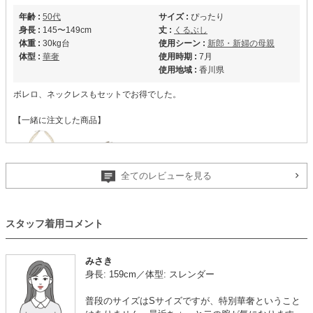
年齢 :
50代
サイズ :
ぴったり
身長 :
145〜149cm
丈 :
くるぶし
体重 :
30kg台
使用シーン :
新郎・新婦の母親
体型 :
華奢
使用時期 :
7月
使用地域 :
香川県
ボレロ、ネックレスもセットでお得でした。
【一緒に注文した商品】
全てのレビューを見る
VIWOMINA
trattoria
スタッフ着用コメント
年齢 :
50代
サイズ :
ぴったり
みさき
身長 :
155〜159cm
丈 :
ふくらはぎ
身長: 159cm／体型: スレンダー
体重 :
40～44kg
使用シーン :
顔合わせ・婚活
体型 :
華奢
使用時期 :
6月
普段のサイズはSサイズですが、特別華奢ということ
使用地域 :
神奈川県