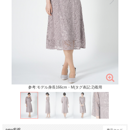
参考:モデル身長166cm・M(タグ表記:2)着用
anySiS