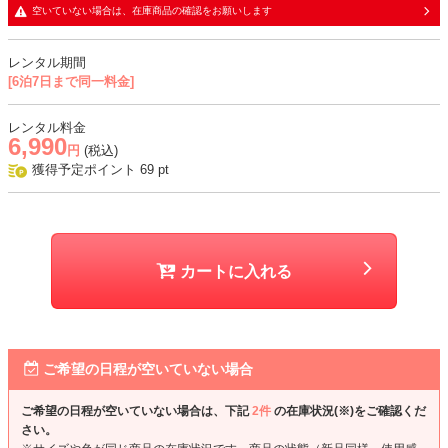
空いていない場合は、在庫商品の確認をお願いします
おすすめシーン
結婚式、二次会、謝恩会、成人式、同窓会、パーティー、顔合わせな
レンタル期間
ど
[6泊7日まで同一料金]
レンタル料金
6,990
円
(税込)
獲得予定ポイント
69
pt
カートに入れる
ご希望の日程が空いていない場合
ご希望の日程が空いていない場合は、下記
2件
の在庫状況(※)をご確認くだ
さい。