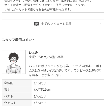
色はイメージより少し地味に感じましたが、全体的に良かったです。
サイトは注文～配送まで分かりやすく、使用しやすかったです。
小物などもセットで借りられるのが有難かったです。
【一緒に注文した商品】
全てのレビューを見る
mebelle muse
VIWOMINA
Dorry Doll
スタッフ着用コメント
ひとみ
【
A05293
】を使用
身長: 163cm／体型: 標準
年齢 :
50代
サイズ :
ぴったり
バストにボリュームがある為、トップスはM～、ボト
身長 :
155〜159cm
丈 :
ふくらはぎ
ムスはS～Mサイズが多いです。ワンピースは9号(M)
体重 :
50～54kg
使用シーン :
会社の
結婚式
を着ることが多いです。
体型 :
標準
使用時期 :
6月
使用地域 :
広島県
全体的
ぴったり
着丈
ひざ下12cm
【一緒に注文した商品】
バスト
ぴったり
ウェスト
ぴったり