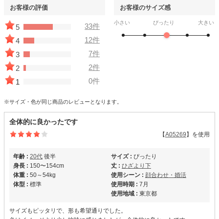
お客様の評価
お客様のサイズ感
小さい
ぴったり
大きい
33件
5
12件
4
7件
3
2件
2
0件
1
※サイズ・色が同じ商品のレビューとなります。
全体的に良かったです
【
A05269
】を使用
年齢 :
20代
後半
サイズ :
ぴったり
身長 :
150〜154cm
丈 :
ひざより下
体重 :
50～54kg
使用シーン :
顔合わせ・婚活
体型 :
標準
使用時期 :
7月
使用地域 :
東京都
サイズもピッタリで、形も希望通りでした。