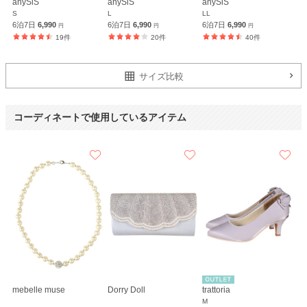
anySiS
anySiS
anySiS
S
L
LL
6泊7日
6,990
6泊7日
6,990
6泊7日
6,990
円
円
円
19件
20件
40件
サイズ比較
コーディネートで使用しているアイテム
mebelle muse
Dorry Doll
trattoria
M