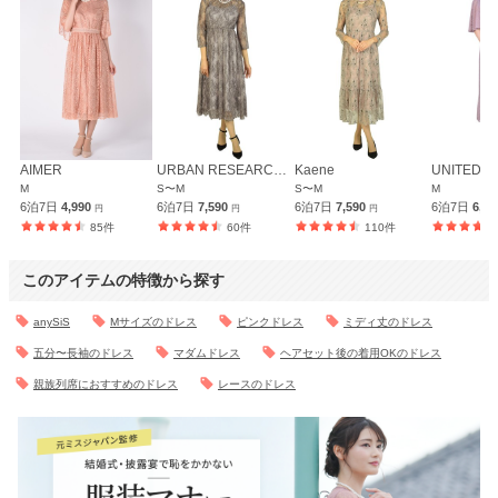
AIMER
URBAN RESEARCH ROSSO
Kaene
M
S〜M
S〜M
M
6泊7日
4,990
6泊7日
7,590
6泊7日
7,590
6泊7日
6,9
円
円
円
85件
60件
110件
このアイテムの特徴から探す
anySiS
Mサイズのドレス
ピンクドレス
ミディ丈のドレス
五分〜長袖のドレス
マダムドレス
ヘアセット後の着用OKのドレス
親族列席におすすめのドレス
レースのドレス