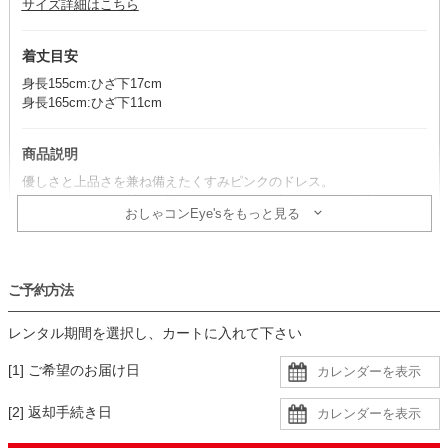
サイズ詳細はこちら
着丈目安
身長155cm:ひざ下17cm
身長165cm:ひざ下11cm
商品説明
優しさと上品さを兼ね備えたくすみピンクのドレス。
フラワーレースと袖口に施されたスカラップデザインが女性らしさを
おしゃコンEye'sをもっと見る
引き立てます。
コーデのポイント
ご予約方法
シルバーの小物を合わせれば、控えめながら華やかさが引き立ち、洗
練された雰囲気に仕上がります。
レンタル期間を選択し、カートに入れて下さい
落ち着きをプラスしたい場合は、ブラックもおすすめです。
[1] ご希望のお届け日
生地
[2] 返却手続き日
・レース生地に同色裏地の二枚重ねで、デコルテと袖に透け感あり