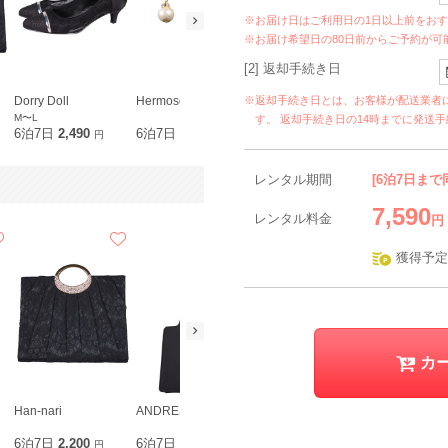
※お届け日はご利用日の1日以上前をお
※お届け希望日の80日前からご予約が可
[2] 返却手続き日
※返却手続き日とは、お客様が配送業者
Dorry Doll
Hermoso luxe
Reflect
M〜L
す。 返却手続き日の14時までに発送
6泊7日
2,490
6泊7日
790
6泊7日
660
円
円
円
レンタル期間
[6泊7日まで
7,590
レンタル料金
円
獲得予定
カ
Han-nari
ANDRESD
Hermoso luxe
De pral
6泊7日
2,200
6泊7日
2,090
6泊7日
790
6泊7日
2,2
円
円
円