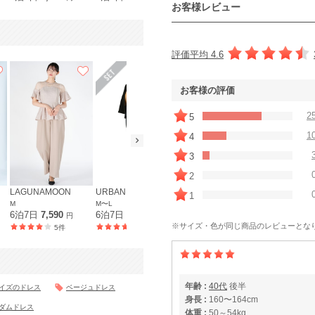
お客様レビュー
評価平均 4.6
お客様の評価
2
5
1
4
3
2
LAGUNAMOON
URBAN RESEARCH DOORS
REPLETE
1
M
M〜L
M〜L
6泊7日
7,590
6泊7日
9,790
6泊7日
6,490
円
円
円
※サイズ・色が同じ商品のレビューとな
5件
212件
40件
年齢 :
40代
後半
イズのドレス
ベージュドレス
身長 :
160〜164cm
ダムドレス
体重 :
50～54kg