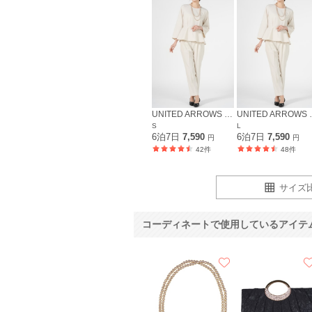
UNITED ARROWS green label relaxing
UNITED ARRO
S
L
6泊7日
7,590
6泊7日
7,590
円
円
42件
48件
サイズ
コーディネートで使用しているアイテ