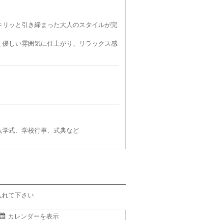
キリッと引き締まった大人のスタイルが完
く優しい雰囲気に仕上がり、リラックス感
UNITED ARROWS green label relaxing
UNITED ARROWS green label relaxing
UNITED ARROWS green label relaxing
M
L
90
6泊7日
7,590
6泊7日
7,590
円
円
円
25件
52件
39件
入学式、学校行事、式典など
入れて下さい