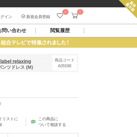
0
0
グイン
新規会員登録
お問い合わせ
閲覧履歴
商品コード
bel relaxing
A05598
ツドレス (M)
8）
イリストに
この商品に
加
ついて相談する