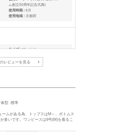
ム創立50周年記念式典)
使用時期 :
6月
使用地域 :
京都府
サイズ :
ぴったり
丈 :
くるぶし
使用シーン :
その他 (成人式前撮り
のレビューを見る
(家族写真))
使用時期 :
6月
使用地域 :
兵庫県
／体型: 標準
ュームがある為、トップスはM～、ボトムス
が多いです。ワンピースは9号(M)を着るこ
。