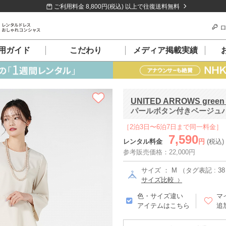
ご利用料金 8,800円(税込) 以上で往復送料無料
ロ
用ガイド
こだわり
メディア掲載実績
UNITED ARROWS green la
パールボタン付きベージュパン
［2泊3日〜6泊7日まで同一料金］
7,590
レンタル料金
円
(税込)
参考販売価格：22,000円
サイズ ： M （タグ表記 : 3
サイズ比較
色・サイズ違い
マ
アイテムはこちら
追