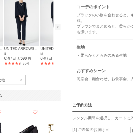
コーデのポイント
ブラックの小物を合わせると、
成。
ブラウンでまとめると、柔らか
も漂います。
生地
WS green label relaxing
UNITED ARROWS green label relaxing
UNITED ARROWS green label relaxing
UNITED ARROWS green label relaxing
S
M
L
S
・柔らかくとろみのある生地
6泊7日
7,590
6泊7日
7,590
6泊7日
6,490
6泊7日
7,5
円
円
円
99件
212件
184件
おすすめシーン
同窓会、顔合わせ、お食事会、
比較
ム
ご予約方法
レンタル期間を選択し、カートに
[1] ご希望のお届け日