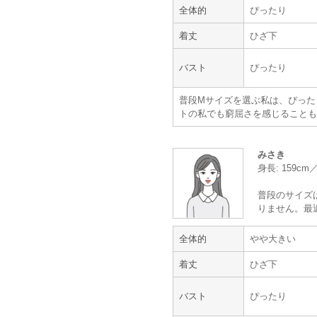
全体的
ぴったり
着丈
ひざ下
年齢 :
30代
前半
身長 :
155〜159cm
体重 :
55～59kg
バスト
ぴったり
体型 :
標準
普段Mサイズを選ぶ私は、ぴった
トの私でも窮屈さを感じることも
みさき
身長: 159c
普段のサイズ
りません。最
全体的
やや大きい
着丈
ひざ下
バスト
ぴったり