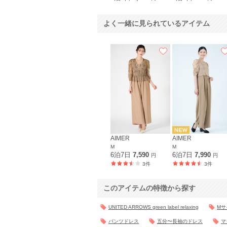
よく一緒に見られているアイテム
AIMER
AIMER
M
M
6泊7日
7,590
6泊7日
7,990
円
円
3件
3件
このアイテムの特徴から探す
UNITED ARROWS green label relaxing
Mサ
パンツドレス
五分〜長袖のドレス
マ