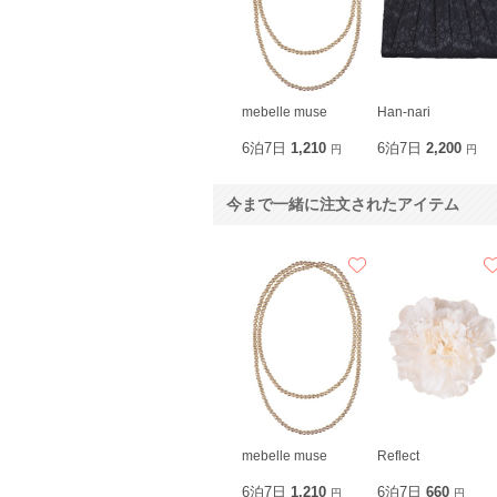
mebelle muse
Han-nari
6泊7日
1,210
6泊7日
2,200
円
円
今まで一緒に注文されたアイテム
mebelle muse
Reflect
6泊7日
1,210
6泊7日
660
円
円