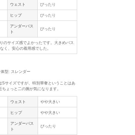
ウェスト
ぴったり
ヒップ
ぴったり
サイズ :
ぴったり
丈 :
くるぶし
アンダーバス
使用シーン :
七五三・お宮参り
ぴったり
ト
使用時期 :
4月
使用地域 :
愛媛県
りのサイズ感でよかったです。大きめバス
なく、安心の着用感でした。
m／体型: スレンダー
はSサイズですが、特別華奢ということはあ
近ちょっと二の腕が気になります。
ウェスト
やや大きい
ヒップ
やや大きい
アンダーバス
ぴったり
ト