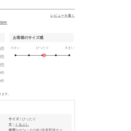
レビューを書く
38件
お客様のサイズ感
5件
小さい
ぴったり
大きい
0件
3件
0件
0件
ります。
サイズ :
ぴったり
丈 :
くるぶし
使用シーン :
その他 (学童野球チー