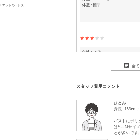
体型 :
標準
ルエットのドレス
年齢 :
50代
身長 :
160〜164cm
体重 :
45～49kg
全て
体型 :
標準
スタッフ着用コメント
【一緒に注文した商品】
ひとみ
身長: 163cm
バストにボリ
Han-nari
はS～Mサイズ
とが多いです