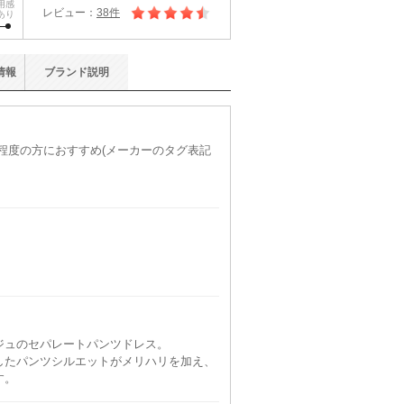
用感
レビュー：
38件
あり
情報
ブランド
説明
)程度の方におすすめ(メーカーのタグ表記
ジュのセパレートパンツドレス。
したパンツシルエットがメリハリを加え、
す。