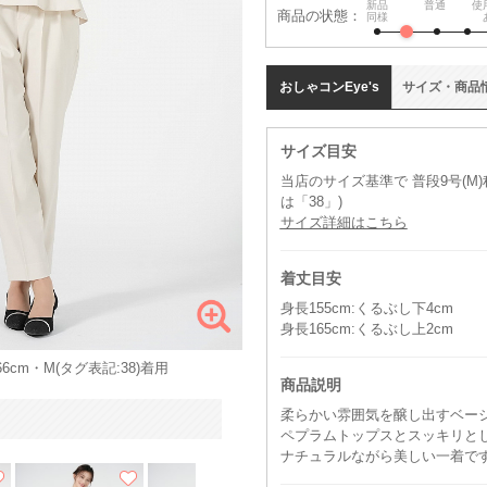
新品
普通
使
商品の状態：
同様
おしゃコン
Eye's
サイズ
・
商品
サイズ目安
当店のサイズ基準で 普段9号(M
は「38」)
サイズ詳細はこちら
着丈目安
身長155cm:くるぶし下4cm
身長165cm:くるぶし上2cm
6cm・M(タグ表記:38)着用
商品説明
柔らかい雰囲気を醸し出すベー
ペプラムトップスとスッキリと
ナチュラルながら美しい一着で