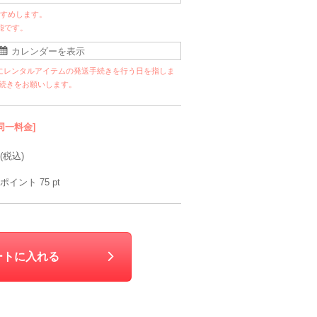
すすめします。
能です。
にレンタルアイテムの発送手続きを行う日を指しま
手続きをお願いします。
同一料金]
(税込)
ポイント
75
pt
ートに入れる
ANDRESD
Agreable
Hermoso
M
90
6泊7日
2,190
6泊7日
790
6泊7日
1,990
6泊
円
円
円
円