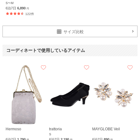
S〜M
6泊7日
6,890
円
122件
サイズ比較
コーディネートで使用しているアイテム
Hermoso
trattoria
MAYGLOBE Veil
S
6泊7日
1,790
6泊7日
2,190
6泊7日
890
円
円
円