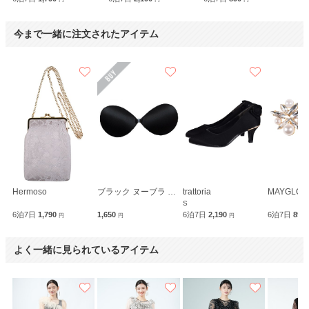
今まで一緒に注文されたアイテム
Hermoso
ブラック ヌーブラ 超軽量メリーブラ
trattoria
MAYGLOBE
S
6泊7日
1,790
1,650
6泊7日
2,190
6泊7日
890
円
円
円
よく一緒に見られているアイテム