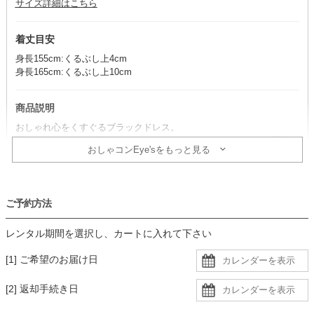
サイズ詳細はこちら
着丈目安
身長155cm:くるぶし上4cm
身長165cm:くるぶし上10cm
商品説明
おしゃれ心をくすぐるブラックドレス。
甘いディテールで仕上げたレースボレロが、ロマンティックな雰囲気
おしゃコンEye'sをもっと見る
を醸し出し、特別感を演出します。
コーデのポイント
ご予約方法
ベージュ系の小物で揃えると、華やかさとまとまりのあるコーディネ
ートになり、おすすめです。
レンタル期間を選択し、カートに入れて下さい
レースボレロは前後2WAY仕様で、お好みに合わせて雰囲気を変えら
れます。
[1] ご希望のお届け日
背中が広く開いているため、ヌーブラや背中部分が開いたデザインの
インナーを着用すると安心です。
[2] 返却手続き日
生地