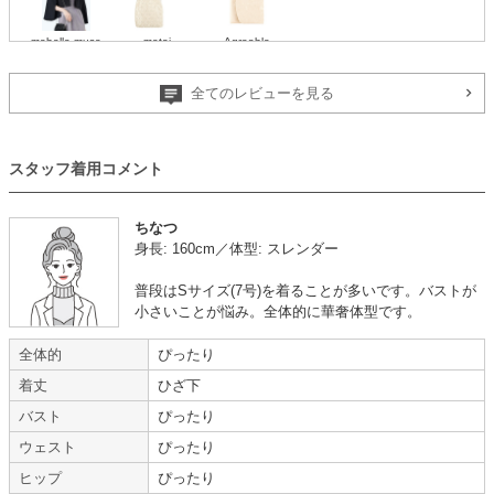
mebelle muse
metoi
Agreable
全てのレビューを見る
年齢 :
20代
後半
サイズ :
ぴったり
スタッフ着用コメント
身長 :
150〜154cm
使用シーン :
友人の
結婚式
体重 :
40～44kg
使用時期 :
6月
体型 :
標準
使用地域 :
岐阜県
ちなつ
身長: 160cm／体型: スレンダー
普段はSサイズ(7号)を着ることが多いです。バストが
サイズぴったり
小さいことが悩み。全体的に華奢体型です。
全体的
ぴったり
年齢 :
20代
後半
サイズ :
やや大きい
着丈
ひざ下
身長 :
150〜154cm
丈 :
くるぶし
体重 :
40～44kg
使用シーン :
友人の
結婚式
バスト
ぴったり
体型 :
標準
使用時期 :
5月
ウェスト
ぴったり
使用地域 :
千葉県
ヒップ
ぴったり