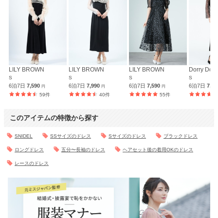
LILY BROWN
LILY BROWN
LILY BROWN
Dorry Doll
S
S
S
S
6泊7日
7,590
6泊7日
7,990
6泊7日
7,590
6泊7日
7,9
円
円
円
59件
40件
55件
このアイテムの特徴から探す
SNIDEL
SSサイズのドレス
Sサイズのドレス
ブラックドレス
ロングドレス
五分〜長袖のドレス
ヘアセット後の着用OKのドレス
レースのドレス