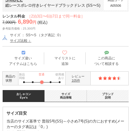
商品コード
総レースボレロ付きレイヤードブラックドレス (SS〜S)
A05506
レンタル料金
［2泊3日〜6泊7日まで同一料金］
6,890
7,990円
円
(税込)
参考販売価格：25,300円
サイズ ： SS〜S （タグ表記 : 0）
サイズ比較
サイズ違い
マイリストに
この商品に
アイテムはこちら
追加
ついて相談する
新品
普通
使用感
商品の
レビュー
同様
あり
状態
105件
おしゃコン
サイズ
ブランド
Eye's
商品情報
説明
サイズ目安
当店のサイズ基準で 普段5号(SS)～小さめ7号(S)の方におすすめ(メー
カーのタグ表記は「0」)