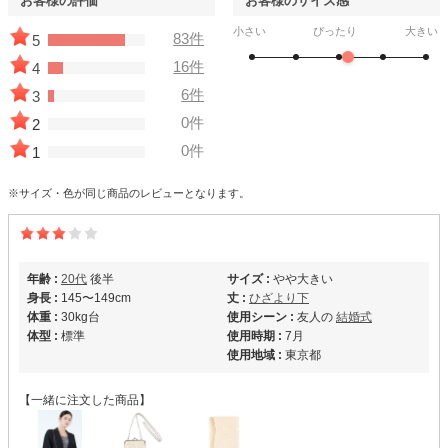
お客様の評価
お客様のサイズ感
小さい
ぴったり
大きい
83件
5
16件
4
6件
3
0件
2
0件
1
※サイズ・色が同じ商品のレビューとなります。
年齢 :
20代
後半
サイズ :
やや大きい
身長 :
145〜149cm
丈 :
ひざより下
体重 :
30kg台
使用シーン :
友人の
結婚式
体型 :
標準
使用時期 :
7月
使用地域 :
東京都
【一緒に注文した商品】