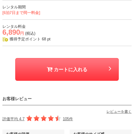
レンタル期間
・ドレスはさらっとした滑らかな手触りの生地に同色裏地の二枚重ね
[6泊7日まで同一料金]
・ボレロはレース生地で、透け感あり
レンタル料金
おすすめシーン
6,890
円
(税込)
結婚式、二次会、謝恩会、成人式、同窓会、パーティー、女子会など
獲得予定ポイント
68
pt
カートに入れる
お客様レビュー
レビューを書く
評価平均 4.7
105件