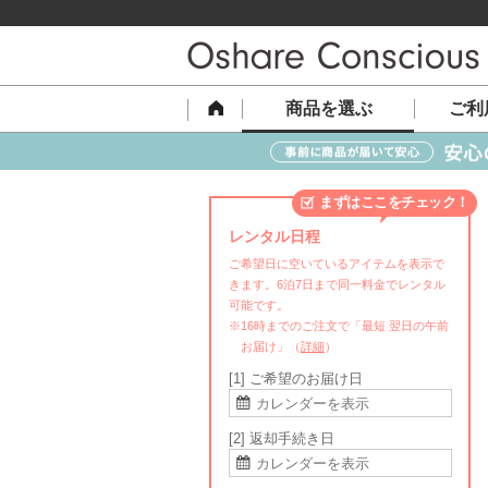
商品を選ぶ
ご利
まずはここをチェック！
レンタル日程
ご希望日に空いているアイテムを表示で
きます。6泊7日まで同一料金でレンタル
可能です。
※16時までのご注文で「最短 翌日の午前
お届け」（
詳細
）
[1] ご希望のお届け日
[2] 返却手続き日