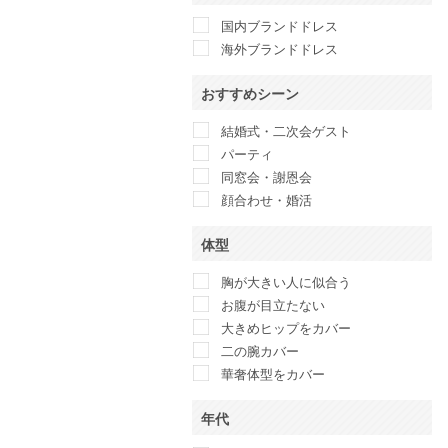
Ameri VINTAGE
国内ブランドドレス
anatelier
海外ブランドドレス
ANAYI
And Couture
おすすめシーン
ANDRESD
Another Edition
結婚式・二次会ゲスト
anuans
パーティ
anySiS
同窓会・謝恩会
Apploberry 東京ソワール
顔合わせ・婚活
Apuweiser-riche
体型
ARMANI COLLEZIONI
ASHILL
胸が大きい人に似合う
atlo
お腹が目立たない
Attirantore
大きめヒップをカバー
BANANA REPUBLIC
二の腕カバー
BCBG maxazria
華奢体型をカバー
BEAMS LIGHTS
BEAUTY&YOUTH UNITED
年代
ARROWS
Belle current 東京イギン