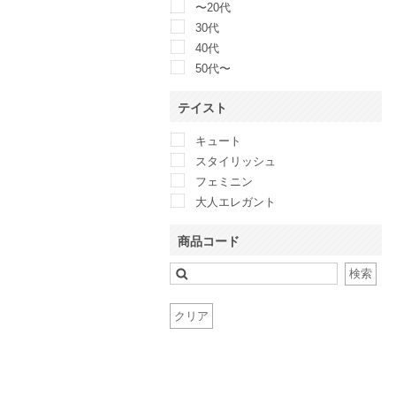
〜20代
belle raffine
30代
Callarus
40代
Calvin Klein
50代〜
CAPRICIEUX LE’MAGE
CELFORD
テイスト
CLANE
キュート
Clear Impression
スタイリッシュ
COCCOLUSSI 東京ソワール
フェミニン
COLLAGE GALLARDAGALANTE
大人エレガント
CORTES WORKS
COUP DE CHANCE
商品コード
Couture Brooch
CROON A SONG
検索
D&G
Dalliance Kelly
クリア
Dear Princess
DELLISE NOIR
Demi-Luxe BEAMS
DIAGRAM